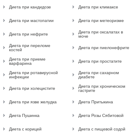
Диета при кандидозе
Диета при климаксе
Диета при мастопатии
Диета при метеоризме
Диета при оксалатах в
Диета при нефрите
моче
Диета при переломе
Диета при пиелонефрите
костей
Диета при приеме
Диета при простатите
варфарина
Диета при ротавирусной
Диета при сахарном
инфекции
диабете
Диета при хроническом
Диета при холецистите
гастрите
Диета при язве желудка
Диета Притыкина
Диета Пушинка
Диета Розы Сябитовой
Диета с корицей
Диета с пищевой содой