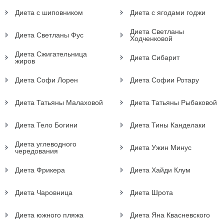
Диета с шиповником
Диета с ягодами годжи
Диета Светланы
Диета Светланы Фус
Ходченковой
Диета Сжигательница
Диета Сибарит
жиров
Диета Софи Лорен
Диета Софии Ротару
Диета Татьяны Малаховой
Диета Татьяны Рыбаковой
Диета Тело Богини
Диета Тины Канделаки
Диета углеводного
Диета Ужин Минус
чередования
Диета Фрикера
Диета Хайди Клум
Диета Чаровница
Диета Шрота
Диета южного пляжа
Диета Яна Квасневского