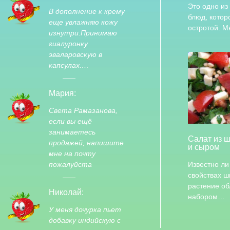
Это одно из
В дополнение к крему
блюд, котор
еще увлажняю кожу
остротой. 
изнутри.Принимаю
гиалуронку
эваларовскую в
капсулах.…
Мария:
Света Рамазанова,
если вы ещё
занимаетесь
Салат из 
продажей, напишите
и сыром
мне на почту
пожалуйста
Известно ли
свойствах 
растение о
Николай:
набором…
У меня дочурка пьет
добавку индийскую с