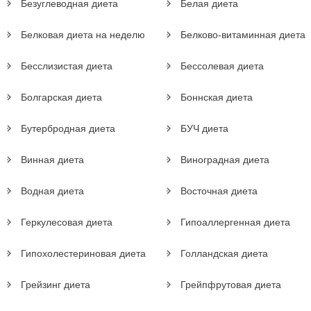
Безуглеводная диета
Белая диета
Белковая диета на неделю
Белково-витаминная диета
Бесслизистая диета
Бессолевая диета
Болгарская диета
Боннская диета
Бутербродная диета
БУЧ диета
Винная диета
Виноградная диета
Водная диета
Восточная диета
Геркулесовая диета
Гипоаллергенная диета
Гипохолестериновая диета
Голландская диета
Грейзинг диета
Грейпфрутовая диета