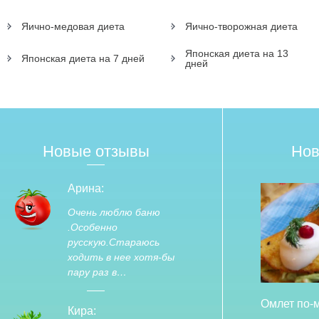
Яично-медовая диета
Яично-творожная диета
Японская диета на 13
Японская диета на 7 дней
дней
Новые отзывы
Нов
Арина:
Очень люблю баню
.Особенно
русскую.Стараюсь
ходить в нее хотя-бы
пару раз в…
Омлет по-
Кира: