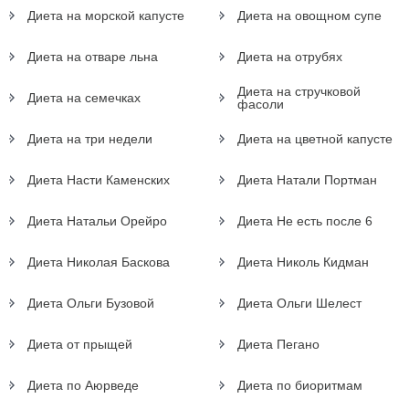
Диета на морской капусте
Диета на овощном супе
Диета на отваре льна
Диета на отрубях
Диета на стручковой
Диета на семечках
фасоли
Диета на три недели
Диета на цветной капусте
Диета Насти Каменских
Диета Натали Портман
Диета Натальи Орейро
Диета Не есть после 6
Диета Николая Баскова
Диета Николь Кидман
Диета Ольги Бузовой
Диета Ольги Шелест
Диета от прыщей
Диета Пегано
Диета по Аюрведе
Диета по биоритмам