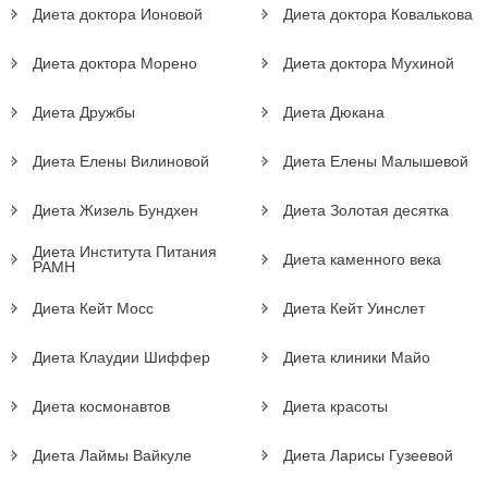
Диета доктора Ионовой
Диета доктора Ковалькова
Диета доктора Морено
Диета доктора Мухиной
Диета Дружбы
Диета Дюкана
Диета Елены Вилиновой
Диета Елены Малышевой
Диета Жизель Бундхен
Диета Золотая десятка
Диета Института Питания
Диета каменного века
РАМН
Диета Кейт Мосс
Диета Кейт Уинслет
Диета Клаудии Шиффер
Диета клиники Майо
Диета космонавтов
Диета красоты
Диета Лаймы Вайкуле
Диета Ларисы Гузеевой