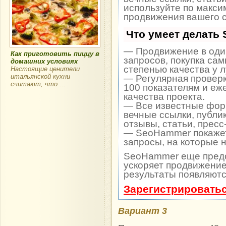
используйте по макс
продвижения вашего с
Что умеет делать
— Продвижение в один
Как приготовить пиццу в
запросов, покупка са
домашних условиях
степенью качества у 
Настоящие ценители
итальянской кухни
— Регулярная проверк
считают, что ...
100 показателям и еж
качества проекта.
— Все известные фор
вечные ссылки, публи
отзывы, статьи, пресс
— SeoHammer покажет,
запросы, на которые 
SeoHammer еще пред
ускоряет продвижение 
результаты появляютс
Зарегистрироватьс
Вариант 3