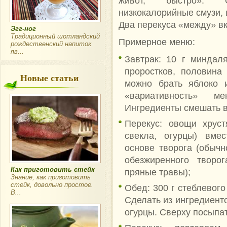
живот, быстро». 
низкокалорийные смузи, и
Два перекуса «между» в
Эгг-ног
Традиционный шотландский
Примерное меню:
рождественский напиток
яв...
Завтрак: 10 г миндаля
проростков, половина 
Новые статьи
можно брать яблоко 
«вариативность» м
Ингредиенты смешать в
Перекус: овощи хруст
свекла, огурцы) вме
основе творога (обычн
обезжиренного творо
Как приготовить стейк
пряные травы);
Знание, как приготовить
стейк, довольно простое.
Обед: 300 г стеблевого
В...
Сделать из ингредиент
огурцы. Сверху посыпа