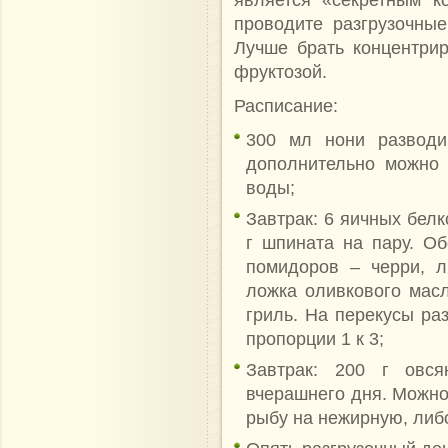
проводите разгрузочны
Лучше брать концентри
фруктозой.
Расписание:
300 мл нони разводи
дополнительно можно 
воды;
Завтрак: 6 яичных белк
г шпината на пару. Об
помидоров – черри, л
ложка оливкового масл
гриль. На перекусы ра
пропорции 1 к 3;
Завтрак: 200 г овс
вчерашнего дня. Можно
рыбу на нежирную, либ