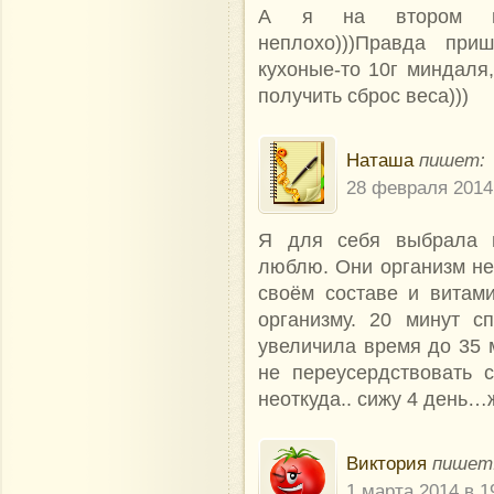
А я на втором вар
неплохо)))Правда пр
кухоные-то 10г миндаля,
получить сброс веса)))
Наташа
пишет:
28 февраля 2014
Я для себя выбрала в
люблю. Они организм н
своём составе и витам
организму. 20 минут с
увеличила время до 35 м
не переусердствовать с
неоткуда.. сижу 4 день…ж
Виктория
пишет
1 марта 2014 в 1