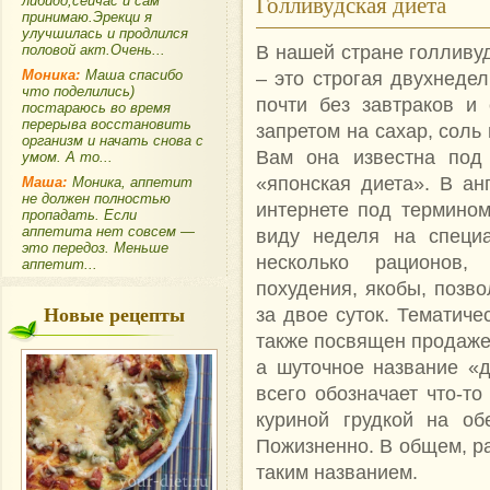
Голливудская диета
либидо,сейчас и сам
принимаю.Эрекци я
улучшилась и продлился
В нашей стране голливу
половой акт.Очень...
Моника:
Маша спасибо
– это строгая двухнеде
что поделились)
почти без завтраков и 
постараюсь во время
перерыва восстановить
запретом на сахар, соль 
организм и начать снова с
Вам она известна под
умом. А то...
«японская диета». В ан
Маша:
Моника, аппетит
не должен полностью
интернете под термином
пропадать. Если
аппетита нет совсем —
виду неделя на специа
это передоз. Меньше
несколько рационов,
аппетит...
похудения, якобы, позво
Новые рецепты
за двое суток. Тематиче
также посвящен продаже 
а шуточное название «д
всего обозначает что-то
куриной грудкой на об
Пожизненно. В общем, р
таким названием.