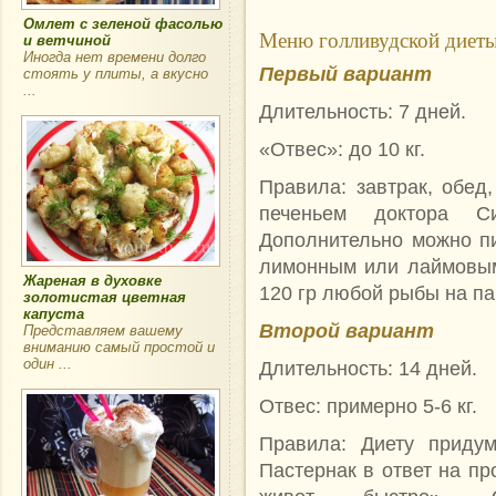
Омлет с зеленой фасолью
Меню голливудской диет
и ветчиной
Иногда нет времени долго
Первый вариант
стоять у плиты, а вкусно
...
Длительность: 7 дней.
«Отвес»: до 10 кг.
Правила: завтрак, обед
печеньем доктора Си
Дополнительно можно пи
лимонным или лаймовым
Жареная в духовке
120 гр любой рыбы на па
золотистая цветная
капуста
Второй вариант
Представляем вашему
вниманию самый простой и
один ...
Длительность: 14 дней.
Отвес: примерно 5-6 кг.
Правила: Диету приду
Пастернак в ответ на пр