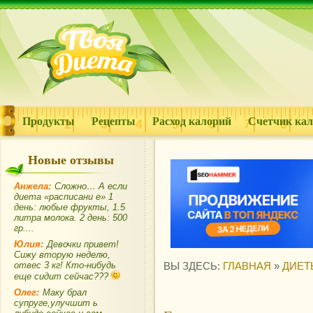
Продукты
Рецепты
Расход калорий
Счетчик ка
Новые отзывы
Анжела:
Сложно… А если
диета «расписани е» 1
день: любые фрукты, 1.5
литра молока. 2 день: 500
гр....
Юлия:
Девочки привет!
Сижу вторую неделю,
отвес 3 кг! Кто-нибудь
ВЫ ЗДЕСЬ:
ГЛАВНАЯ
»
ДИЕТ
еще сидит сейчас???
Олег:
Маку брал
супруге,улучшит ь