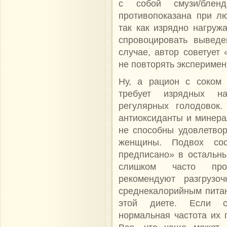
с собой смузи/блен
противопоказана при л
так как изрядно нагруж
спровоцировать выведе
случае, автор советует
не повторять эксперимент
Ну, а рацион с соком 
требует изрядных на
регулярных голодовок.
антиоксиданты и минерал
не способны удовлетвор
женщины. Подвох сос
предписано» в остальн
слишком часто пров
рекомендуют разгрузо
среднекалорийным питан
этой диете. Если сл
нормальная частота их 