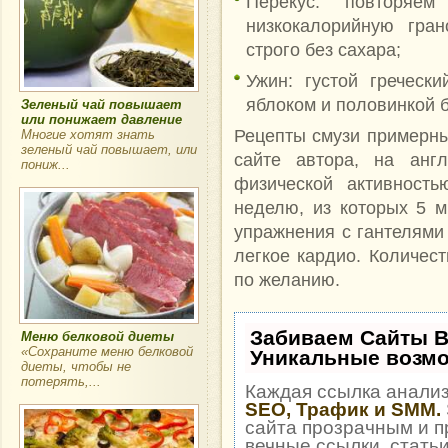
Перекус: повторя
низкокалорийную гран
строго без сахара;
Ужин: густой греческ
яблоком и половинкой б
Зеленый чай повышает
или понижает давление
Рецепты смузи примерны
Многие хотят знать
зеленый чай повышает, или
сайте автора, на англ
пониж...
физической активност
неделю, из которых 5 м
упражнения с гантелями 
легкое кардио. Количест
по желанию.
Забиваем Сайты 
Меню белковой диеты
«Сохраните меню белковой
Уникальные возм
диеты, чтобы не
потерять,...
Каждая ссылка анализ
SEO, Трафик и SMM.
сайта прозрачным и п
вечные ссылки, статьи