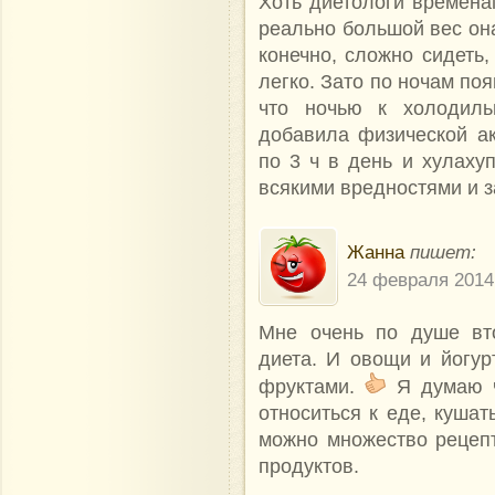
Хоть диетологи временам
реально большой вес она
конечно, сложно сидеть
легко. Зато по ночам поя
что ночью к холодиль
добавила физической ак
по 3 ч в день и хулахуп
всякими вредностями и з
Жанна
пишет:
24 февраля 2014
Мне очень по душе вто
диета. И овощи и йогур
фруктами.
Я думаю ч
относиться к еде, кушат
можно множество рецеп
продуктов.