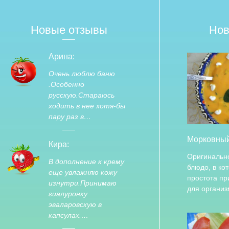
Новые отзывы
Нов
Арина:
Очень люблю баню
.Особенно
русскую.Стараюсь
ходить в нее хотя-бы
пару раз в…
Морковный
Кира:
Оригинальн
В дополнение к крему
блюдо, в ко
еще увлажняю кожу
простота пр
изнутри.Принимаю
для органи
гиалуронку
эваларовскую в
капсулах.…