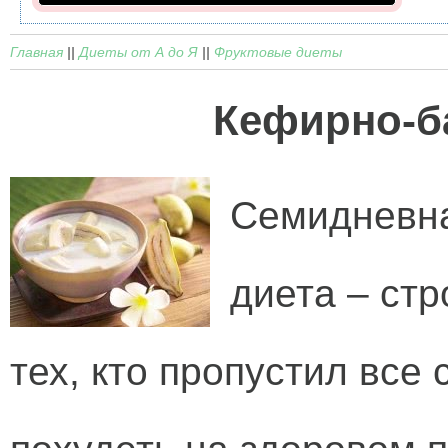
Главная
||
Диеты от А до Я
||
Фруктовые диеты
Кефирно-б
Семидневна
диета – стр
тех, кто пропустил все