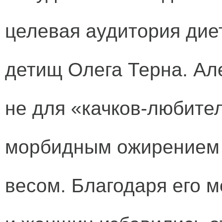
целевая аудитория диет
детищ Олега Терна. Ал
не для «качков-любител
морбидным ожирением
весом. Благодаря его 