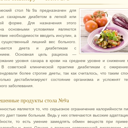
ческий стол №9а предназначен для
ых сахарным диабетом в легкой или
ней форме. Для назначения этого
она основными условиями являются
ствие необходимости вводить инсулин, а
 существенный лишний вес больного.
ачается диета и диабетикам с
ением. Основная цель рациона —
ржание уровня сахара в крови на среднем уровне и снижение
 В советской клинической практике диабетикам с ожирени
ендовали более строгие диеты, так как считалось, что таким сп
олько дестабилизируют состояние организма и усложнят те
ного заболевания.
ешенные продукты стола №9а
нностью является то, что серьезное ограничение калорийности п
что дает таким больным. Ведь у них отмечаются высокие адаптац
бности, то есть умение замедлять обмен веществ при приме
калорийных диет. Однако с позиции современной диетологии, р