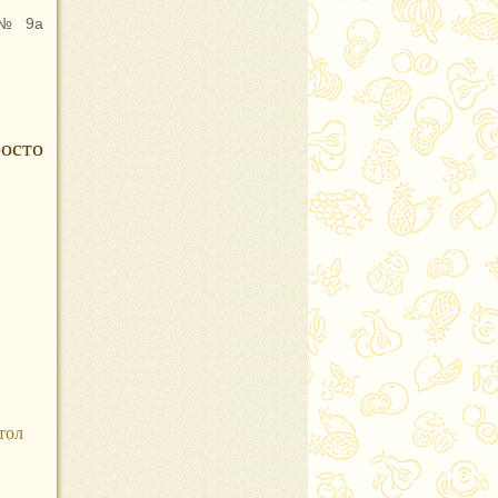
 №9а
осто
тол