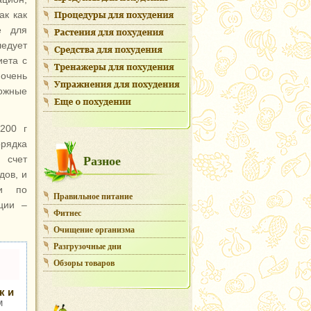
ак как
е для
едует
иета с
 очень
ожные
200 г
орядка
Разное
 счет
дов, и
ии по
Правильное питание
ции –
Фитнес
Очищение организма
Разгрузочные дни
Обзоры товаров
к и
м