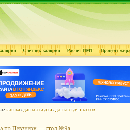
калорий
Счетчик калорий
Расчет ИМТ
Процент жир
СЬ:
ГЛАВНАЯ
»
ДИЕТЫ ОТ А ДО Я
»
ДИЕТЫ ОТ ДИЕТОЛОГОВ
а по Певзнеру — стол №9а