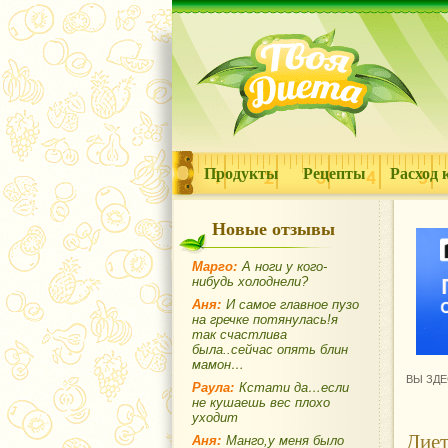
Продукты
Рецепты
Расход 
Новые отзывы
Марго:
А ноги у кого-
нибудь холоднели?
Аня:
И самое главное пузо
на гречке потянулась!я
так счастлива
была..сейчас опять блин
мамон…
ВЫ ЗДЕ
Раула:
Кстати да…если
не кушаешь вес плохо
уходит
Диет
Аня:
Манго,у меня было