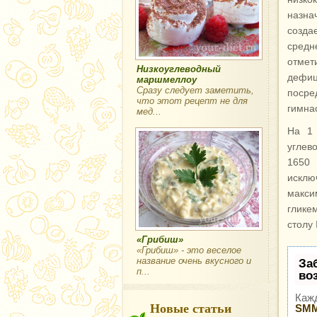
назна
созд
средн
отмет
Низкоуглеводный
дефиц
маршмеллоу
Сразу следует заметить,
посре
что этот рецепт не для
гимнас
мед...
На 1 
углев
1650 
исклю
макс
глике
столу
«Грибиш»
«Грибиш» - это веселое
название очень вкусного и
За
п...
во
Кажд
Новые статьи
SMM