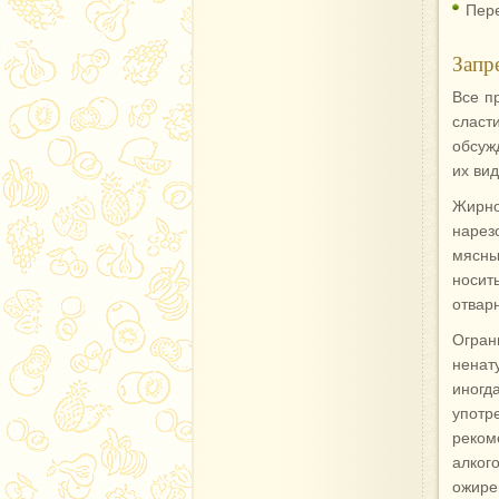
Пере
Запр
Все п
сласт
обсуж
их ви
Жирно
нарез
мясны
носит
отвар
Огран
ненат
иногд
употр
реком
алког
ожире