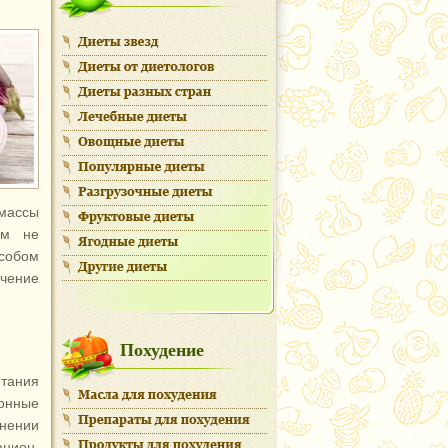
 массы
ем не
особом
чение
Похудение
итания
ионные
нении
ацион,