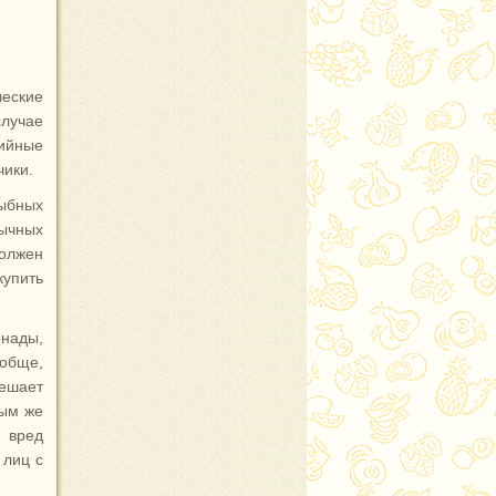
ческие
лучае
рийные
чики.
рыбных
ычных
олжен
упить
нады,
ообще,
решает
ным же
 вред
 лиц с