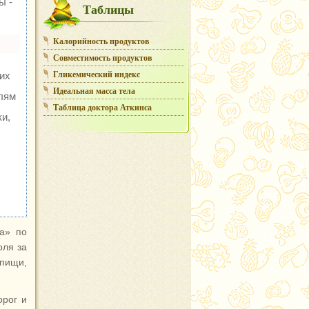
ы -
Таблицы
Калорийность продуктов
Совместимость продуктов
Гликемический индекс
их
Идеальная масса тела
елям
Таблица доктора Аткинса
и,
ка» по
оля за
 пищи,
орог и