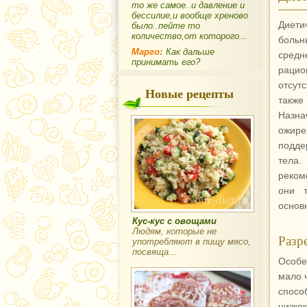
то же самое..и давление и
бессилие,и вообще хреново
Диети
было..пейте то
количество,от которого...
больн
Марго:
Как дальше
сред
принимать его?
раци
отсут
Новые рецепты
также
Назн
ожир
подде
тела.
реком
они т
основ
Кус-кус с овощами
Людям, которые не
Разр
употребляют в пищу мясо,
посвяща...
Особе
мало 
спосо
низко