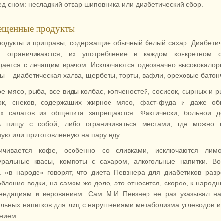
д сном: несладкий отвар шиповника или диабетический сбор.
ещенные продукты
родукты и приправы, содержащие обычный белый сахар. Диабети
и ограничиваются, их употребление в каждом конкретном с
дается с лечащим врачом. Исключаются однозначно высококало
ды – диабетическая халва, щербеты, торты, вафли, ореховые батон
е мясо, рыба, все виды колбас, копченостей, сосисок, сырных и 
ок, снеков, содержащих жирное мясо, фаст-фуда и даже об
х салатов из общепита запрещаются. Фактически, больной д
ь пищу с собой, либо ограничиваться местами, где можно к
ную или приготовленную на пару еду.
ичивается кофе, особенно со сливками, исключаются лимо
уральные квасы, компоты с сахаром, алкогольные напитки. В
а «в народе» говорят, что диета Певзнера для диабетиков раз
ебление водки, на самом же деле, это относится, скорее, к народ
ендациям и верованиям. Сам М.И Певзнер не раз указывал на
ольных напитков для лиц с нарушениями метаболизма углеводов и
нием.