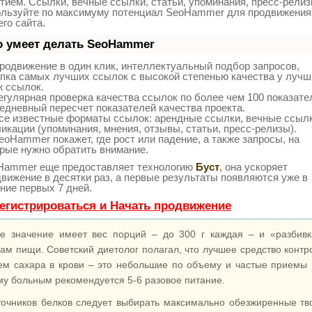
тием. Ссылки, вечные ссылки, статьи, упоминания, пресс-релиз
ользуйте по максимуму потенциал SeoHammer для продвижения
го сайта.
о умеет делать SeoHammer
одвижение в один клик, интеллектуальный подбор запросов,
пка самых лучших ссылок с высокой степенью качества у лучш
ж ссылок.
гулярная проверка качества ссылок по более чем 100 показат
едневный пересчет показателей качества проекта.
се известные форматы ссылок: арендные ссылки, вечные ссылк
икации (упоминания, мнения, отзывы, статьи, пресс-релизы).
oHammer покажет, где рост или падение, а также запросы, на
рые нужно обратить внимание.
Hammer еще предоставляет технологию
Буст
, она ускоряет
вижение в десятки раз, а первые результаты появляются уже в
ние первых 7 дней.
егистрироваться и Начать продвижение
е значение имеет вес порций – до 300 г каждая – и «разбив
ам пищи. Советский диетолог полагал, что лучшее средство контр
ем сахара в крови – это небольшие по объему и частые приемы
му больным рекомендуется 5-6 разовое питание.
точников белков следует выбирать максимально обезжиренные тв