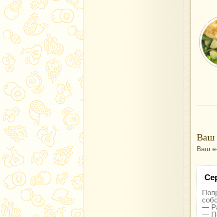
Ваш 
Ваш e
Се
Попр
собс
— Ра
— По