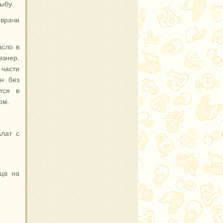
ыбу.
 врачи
асло в
взнер,
части
н без
тся в
ом.
алат с
ица на