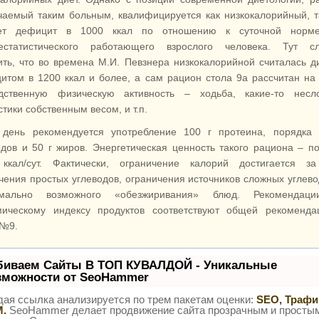
чаемый таким больным, квалифицируется как низкокалорийный, т
ает дефицит в 1000 ккал по отношению к суточной норм
естатистического работающего взрослого человека. Тут сл
ить, что во времена М.И. Певзнера низкокалорийной считалась д
итом в 1200 ккал и более, а сам рацион стола 9а рассчитан на
дственную физическую активность – ходьба, какие-то несл
тики собственным весом, и т.п.
день рекомендуется употребление 100 г протеина, порядка 
одов и 50 г жиров. Энергетическая ценность такого рациона – п
ккал/сут. Фактически, ограничение калорий достигается за
чения простых углеводов, ограничения источников сложных углево
имально возможного «обезжиривания» блюд. Рекомендац
мическому индексу продуктов соответствуют общей рекоменда
 №9.
биваем Сайты В ТОП КУВАЛДОЙ - Уникальные
зможности от SeoHammer
ая ссылка анализируется по трем пакетам оценки:
SEO, Трафи
.
SeoHammer делает продвижение сайта прозрачным и просты