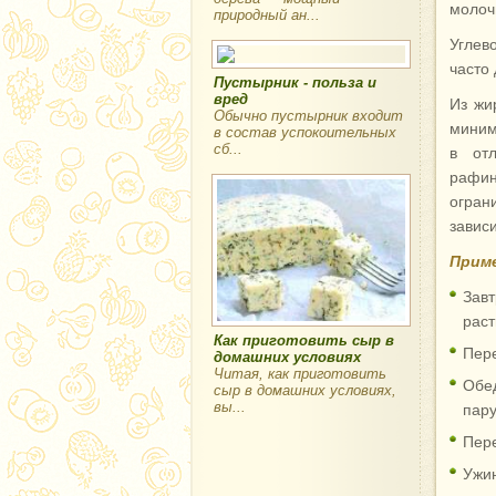
молоч
природный ан...
Углев
часто
Пустырник - польза и
вред
Из жи
Обычно пустырник входит
миним
в состав успокоительных
сб...
в от
рафин
огран
завис
Прим
Зав
рас
Как приготовить сыр в
Пере
домашних условиях
Читая, как приготовить
Обе
сыр в домашних условиях,
вы...
пару
Пере
Ужин