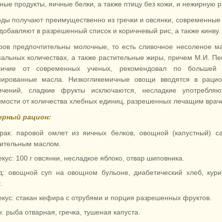
ные продукты, яичные белки, а также птицу без кожи, и нежирную р
оды получают преимущественно из гречки и овсянки, современные
 добавляют в разрешенный список и коричневый рис, а также кинву.
ров предпочтительны молочные, то есть сливочное несоленое м
альных количествах, а также растительные жиры, причем М.И. Пе
личие от современных ученых, рекомендовал по большей 
ированные масла. Низкогликемичные овощи вводятся в рацио
ичений, сладкие фрукты исключаются, несладкие употребляю
имости от количества хлебных единиц, разрешенных лечащим врач
ерный рацион:
трак: паровой омлет из яичных белков, овощной (капустный) с
тительным маслом.
кус: 100 г овсянки, несладкое яблоко, отвар шиповника.
д: овощной суп на овощном бульоне, диабетический хлеб, кур
.
кус: стакан кефира с отрубями и порция разрешенных фруктов.
: рыба отварная, гречка, тушеная капуста.