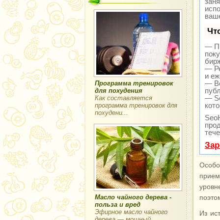
заня
исп
ваше
Чт
— Пр
поку
бир
— Ре
и еж
— В
Программа тренировок
публ
для похудения
— Se
Как составляется
кото
программа тренировок для
похудени...
Seo
прод
тече
Зар
Особо
прием
уровн
Масло чайного дерева -
поэто
польза и вред
Эфирное масло чайного
Из ис
дерева — мощный