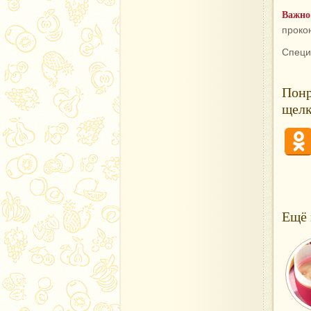
Важно
проко
Специ
Понр
щелк
Ещё 