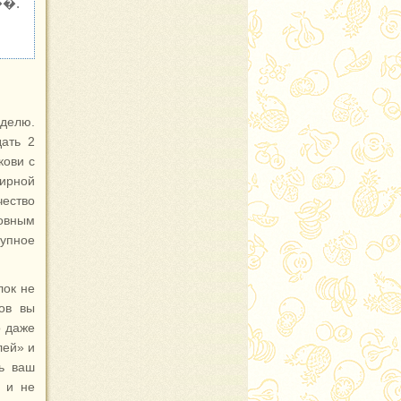
�.
делю.
дать 2
кови с
жирной
чество
ковным
рупное
лок не
ов вы
о даже
лей» и
ть ваш
, и не