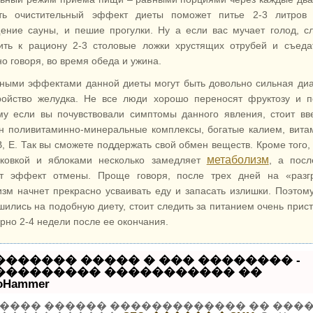
ть очистительный эффект диеты поможет питье 2-3 литров 
ение сауны, и пешие прогулки. Ну а если вас мучает голод, с
ить к рациону 2-3 столовые ложки хрустящих отрубей и съеда
о говоря, во время обеда и ужина.
ными эффектами данной диеты могут быть довольно сильная ди
ройство желудка. Не все люди хорошо переносят фруктозу и п
му если вы почувствовали симптомы данного явления, стоит вв
н поливитаминно-минеральные комплексы, богатые калием, вит
 В, Е. Так вы сможете поддержать свой обмен веществ. Кроме того,
метаболизм
ковкой и яблоками несколько замедляет
, а посл
т эффект отмены. Проще говоря, после трех дней на «разгр
изм начнет прекрасно усваивать еду и запасать излишки. Поэтом
шились на подобную диету, стоит следить за питанием очень прис
рно 2-4 недели после ее окончания.
������� ����� � ��� �������� -
��������� ����������� ��
oHammer
���� ������ ������������� �� ���