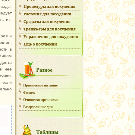
воды,
ледует
ть их,
арея и
ектин,
ести в
амином
 диета
Разное
е нее
узке»
у если
Правильное питание
тально
Фитнес
Очищение организма
Разгрузочные дни
Таблицы
�