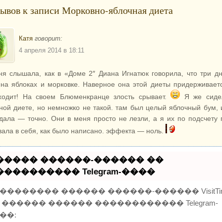
зывов к записи Морковно-яблочная диета
Катя
говорит:
4 апреля 2014 в 18:11
ня слышала, как в «Доме 2″ Диана Игнатюк говорила, что три д
 на яблоках и морковке. Наверное она этой диеты придерживает
ходит! На своем Блюменкранце злость срывает.
Я же сиде
ной диете, но немножко не такой. там был целый яблочный бум, 
дала — точно. Они в меня просто не лезли, а я их по подсчету
вала в себя, как было написано. эффекта — ноль.
����� ������-������ ��
���������� Telegram-����
�������� ������ ������-������ VisitTi
 ������ ������ ������������ Telegram-
��: