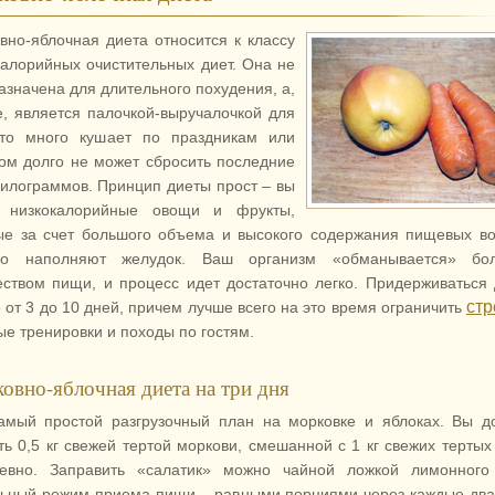
вно-яблочная диета относится к классу
калорийных очистительных диет. Она не
азначена для длительного похудения, а,
е, является палочкой-выручалочкой для
кто много кушает по праздникам или
ом долго не может сбросить последние
килограммов. Принцип диеты прост – вы
 низкокалорийные овощи и фрукты,
ые за счет большого объема и высокого содержания пищевых в
шо наполняют желудок. Ваш организм «обманывается» бо
еством пищи, и процесс идет достаточно легко. Придерживаться
ст
 от 3 до 10 дней, причем лучше всего на это время ограничить
ые тренировки и походы по гостям.
овно-яблочная диета на три дня
амый простой разгрузочный план на морковке и яблоках. Вы 
ть 0,5 кг свежей тертой моркови, смешанной с 1 кг свежих тертых
евно. Заправить «салатик» можно чайной ложкой лимонного 
ьный режим приема пищи – равными порциями через каждые два