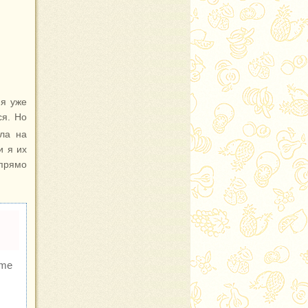
ня уже
ся. Но
ла на
и я их
 прямо
me