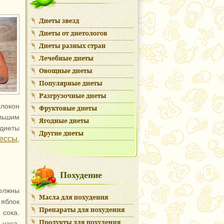
олокон
льшим
 диеты
рессы
,
Похудение
должны
 яблок
сока.
 часа.