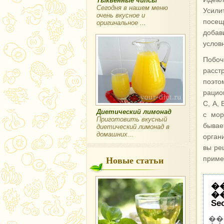
Тыквенные чипсы
Сегодня в нашем меню
Усили
очень вкусное и
посещ
оригинальное ...
добав
условн
Побоч
расст
поэто
рацио
С, А,
Диетический лимонад
с мор
Приготовить вкусный
бывае
диетический лимонад в
домашних...
орган
вы ре
Новые статьи
приме
�
�
Se
��