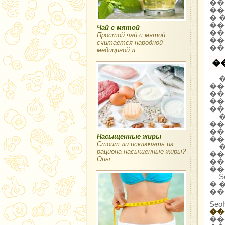
��
��
� 
��
Чай с мятой
��
Простой чай с мятой
��
считается народной
��
медициной л...
�
— 
��
��
��
��
— 
��
��
Насыщенные жиры
��
Стоит ли исключать из
— 
рациона насыщенные жиры?
��
Опы...
��
��
— 
� 
��
Se
��
��