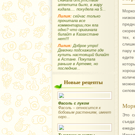
сначала отсутствие
аппетита было, в жару
кидала…. похудела на 5...
Морко
Лилия:
сейчас только
низко
прочитала все
предн
комментарии,пон яла
одно? что оригинала
скоре
билайт в Казахстане
тех, 
нет!!!
слишк
Лилия:
Доброе утро!
Девочки подскажите где
пару 
купить настоящий билайт
едите
в Астане. Покупала
раньше в Артеме, но
котор
последние...
хоро
колич
Новые рецепты
можно
силов
Фасоль с луком
Морк
Фасоль – относится к
бобовым растениям, имеет
Это с
огро...
съеда
ежедн
Идеал