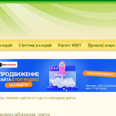
алорий
Счетчик калорий
Расчет ИМТ
Процент жира
СЬ:
ГЛАВНАЯ
»
ДИЕТЫ ОТ А ДО Я
»
ОВОЩНЫЕ ДИЕТЫ
овно-яблочная диета