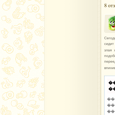
8 от
Сегод
сидит
злая 
подоб
перее
впихи
�
�
��
��
��