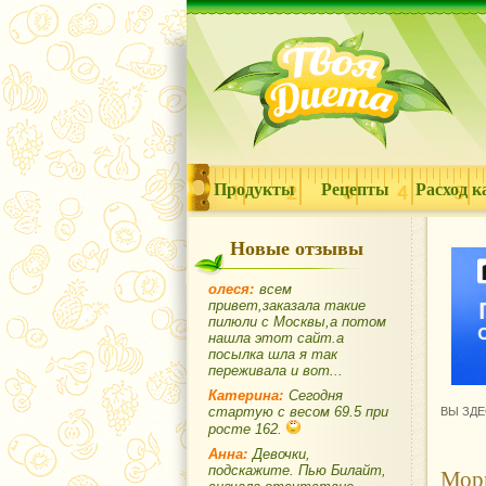
Продукты
Рецепты
Расход к
Новые отзывы
олеся:
всем
привет,заказала такие
пилюли с Москвы,а потом
нашла этот сайт.а
посылка шла я так
переживала и вот...
Катерина:
Сегодня
стартую с весом 69.5 при
ВЫ ЗДЕ
росте 162.
Анна:
Девочки,
подскажите. Пью Билайт,
Морк