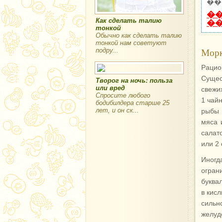
��
�
Как сделать талию
�
тонкой
Обычно как сделать талию
тонкой нам советуют
Морк
подру...
Раци
Сущес
Творог на ночь: польза
или вред
свежи
Спросите любого
1 чай
бодибилдера старше 25
лет, и он ск...
рыбы 
мяса 
салат
или 2 
Иногд
огран
буква
в кис
силь
желуд