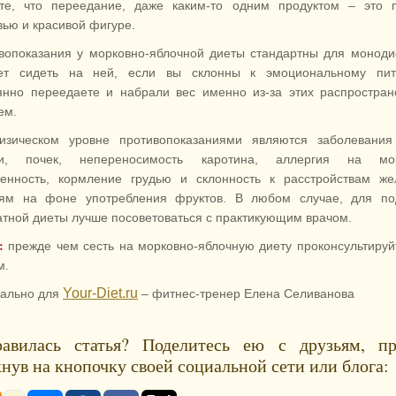
те, что переедание, даже каким-то одним продуктом – это п
вью и красивой фигуре.
вопоказания у морковно-яблочной диеты стандартны для моноди
ет сидеть на ней, если вы склонны к эмоциональному пит
янно переедаете и набрали вес именно из-за этих распростра
ем.
зическом уровне противопоказаниями являются заболевания
ни, почек, непереносимость каротина, аллергия на мор
енность, кормление грудью и склонность к расстройствам же
ям на фоне употребления фруктов. В любом случае, для по
атной диеты лучше посоветоваться с практикующим врачом.
:
прежде чем сесть на морковно-яблочную диету проконсультируй
м.
Your-Diet.ru
ально для
– фитнес-тренер Елена Селиванова
авилась статья? Поделитесь ею с друзьям, пр
нув на кнопочку своей социальной сети или блога: