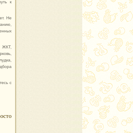
уть к
ет. Не
анию,
ненных
 ЖКТ,
ковь,
лудка,
дбора
тесь с
осто