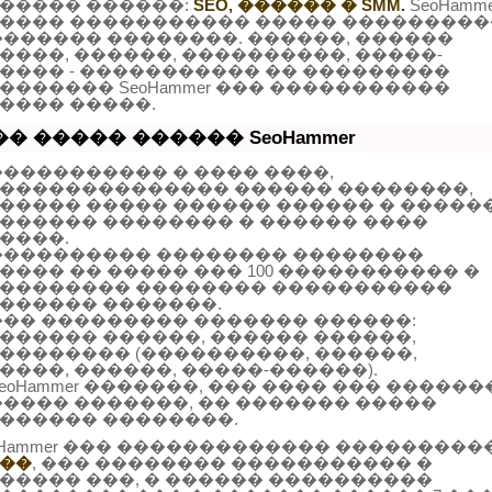
����� ������:
SEO, ������ � SMM.
SeoHamme
���� ����������� ����� ���������
������� ��������. ������, ������
����, ������, ����������, �����-
���� - ����������� �� ���������
������� SeoHammer ��� �����������
���� �����.
�� ����� ������ SeoHammer
����������� � ���� ����,
�������������� ������ ��������,
����� ����� ������ ������ � �����
������ �������� � ������ ����
����.
���������� �������� ��������
���� �� ����� ��� 100 ����������� �
�������� �������� �����������
������ �������.
��� ��������� ������� ������:
������ ������, ������ ������,
�������� (����������, ������,
����, ������, �����-������).
SeoHammer �������, ��� ���� ��� ������
����� �������, �� ������� �����
������ ��������.
oHammer ��� ������������� ���������
��
, ��� �������� ����������� �
����� ���, � ������ ����������