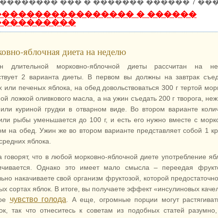
�������� ��� � ������� ������ 7 ���
����������������� � ������
����������
овно-яблочная диета на неделю
он длительной морковно-яблочной диеты рассчитан на не
твует 2 варианта диеты. В первом вы должны на завтрак съе
х или печеных яблока, на обед довольствоваться 300 г тертой мор
ной ложкой оливкового масла, а на ужин съедать 200 г творога, не
или куриной грудки в отварном виде. Во втором варианте коли
или рыбы уменьшается до 100 г, и есть его нужно вместе с мор
ом на обед. Ужин же во втором варианте представляет собой 1 к
средних яблока.
а говорят, что в любой морковно-яблочной диете употребление яб
ичивается. Однако это имеет мало смысла – переедая фрукт
льно накачиваете свой организм фруктозой, которой предостаточн
лых сортах яблок. В итоге, вы получаете эффект «инсулиновых каче
чувство голода
ное
. А еще, огромные порции могут растягива
ок, так что отнеситесь к советам из подобных статей разумно