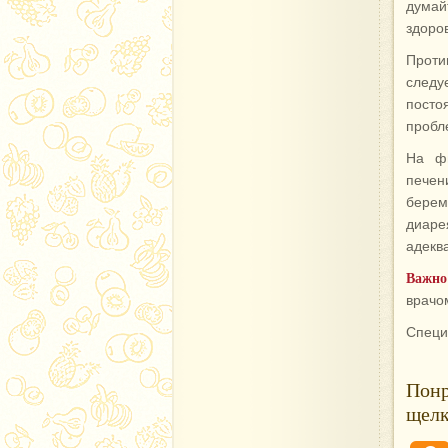
думай
здоро
Проти
следу
посто
пробл
На фи
пече
берем
диаре
адекв
Важно
врачо
Специ
Понр
щелк