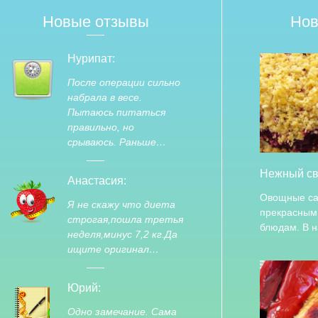
Новые отзывы
Нов
Нурипат:
После операции сильно
набрала в весе.
Пытаюсь питаться
правильно, но
срываюсь. Раньше…
Нежный св
Анастасия:
Овощные са
Я не скажу что диета
прекрасным
строгая,пошла третья
блюдам. В 
неделя,минус 7,2 кг.Да
ищите оригинал…
Юрий:
Одно замечание. Сама