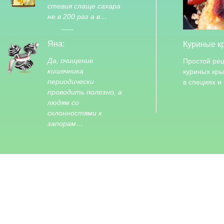
стевия слаще сахара
не в 200 раз а в…
Яна:
Куриные к
Да, очищение
Простой рец
кишечника
куриных кр
периодически
в специях и
проводить полезно, а
людям со
склонностями к
запорам…