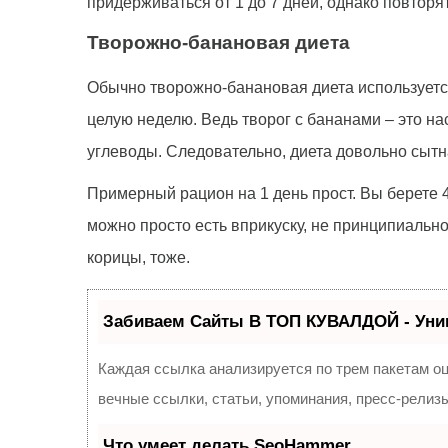
придерживаться от 1 до 7 дней, однако повторя
Творожно-банановая диета
Обычно творожно-банановая диета используется
целую неделю. Ведь творог с бананами – это на
углеводы. Следовательно, диета довольно сытн
Примерный рацион на 1 день прост. Вы берете 
можно просто есть вприкуску, не принципиальн
корицы, тоже.
Забиваем Сайты В ТОП КУВАЛДОЙ - Уни
Каждая ссылка анализируется по трем пакетам о
вечные ссылки, статьи, упоминания, пресс-рели
Что умеет делать SeoHammer