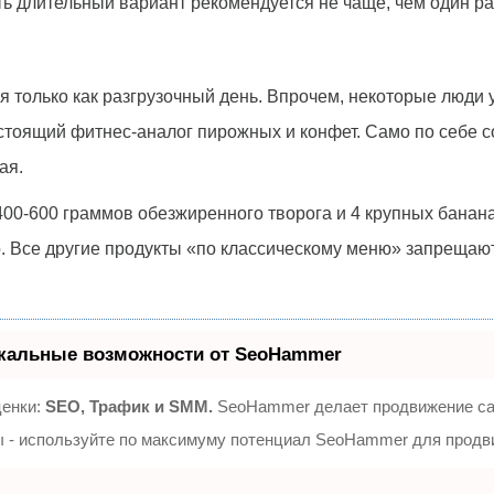
ть длительный вариант рекомендуется не чаще, чем один ра
 только как разгрузочный день. Впрочем, некоторые люди 
стоящий фитнес-аналог пирожных и конфет. Само по себе со
ая.
400-600 граммов обезжиренного творога и 4 крупных банан
о. Все другие продукты «по классическому меню» запрещаю
кальные возможности от SeoHammer
ценки:
SEO, Трафик и SMM.
SeoHammer делает продвижение сай
зы - используйте по максимуму потенциал SeoHammer для продв