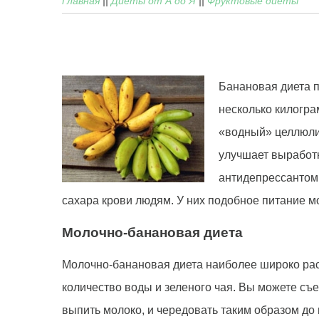
Главная
||
Диеты от А до Я
||
Фруктовые диеты
Банановая диета п
несколько килогра
«водный» целлюлит
улучшает выработк
антидепрессантом.
сахара крови людям. У них подобное питание м
Молочно-банановая диета
Молочно-банановая диета наиболее широко расп
количество воды и зеленого чая. Вы можете съе
выпить молоко, и чередовать таким образом до