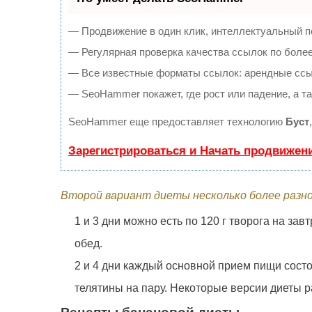
— Продвижение в один клик, интеллектуальный п
— Регулярная проверка качества ссылок по более
— Все известные форматы ссылок: арендные ссылк
— SeoHammer покажет, где рост или падение, а т
SeoHammer еще предоставляет технологию
Буст
Зарегистрироваться и Начать продвижен
Второй вариант диеты несколько более разно
1 и 3 дни можно есть по 120 г творога на за
обед.
2 и 4 дни каждый основной прием пищи состои
телятины на пару. Некоторые версии диеты р