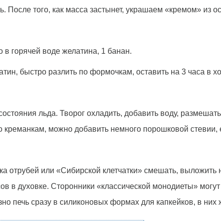
ь. После того, как масса застынет, украшаем «кремом» из ос
о в горячей воде желатина, 1 банан.
атин, быстро разлить по формочкам, оставить на 3 часа в х
состояния льда. Творог охладить, добавить воду, размешат
о креманкам, можно добавить немного порошковой стевии, 
ложка отрубей или «Сибирской клетчатки» смешать, выложить
сов в духовке. Сторонники «классической монодиеты» могут 
но печь сразу в силиконовых формах для капкейков, в них ж