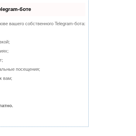
elegram-боте
нове вашего собственного Telegram-бота:
зкой;
иях;
т;
альные посещения;
к вам;
латно.