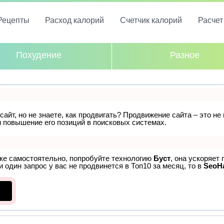
Рецепты
Расход калорий
Счетчик калорий
Расче
Похудение
Разное
айт, но не знаете, как продвигать? Продвижение сайта – это не
 повышение его позиций в поисковых системах.
ске самостоятельно, попробуйте технологию
Буст
, она ускоряет
 один запрос у вас не продвинется в Топ10 за месяц, то в
SeoH