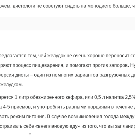
очем, диетологи не советуют сидеть на монодиете больше, ч
редлагается тем, чей желудок не очень хорошо переносит 
ряют процесс пищеварения, и помогают против запоров. Н
 версия диеты – один из немногих вариантов разгрузочных д
 желудком.
ерется 1 литр обезжиренного кефира, или 0,5 л напитка 2,5
а 4-5 приемов, и употреблять равными порциями в течение 
ать режим питания. В случае возникновения голода между
устраивать себе «внеплановую еду» из того, что вы заплан