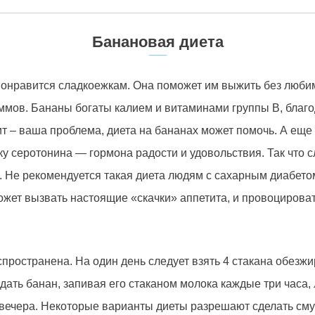
Банановая диета
онравится сладкоежкам. Она поможет им выжить без любим
ммов. Бананы богаты калием и витаминами группы В, благод
 – ваша проблема, диета на бананах может помочь. А еще д
у серотонина — гормона радости и удовольствия. Так что
 Не рекомендуется такая диета людям с сахарным диабето
ожет вызвать настоящие «скачки» аппетита, и провоцироват
ространена. На один день следует взять 4 стакана обезжи
дать банан, запивая его стаканом молока каждые три часа, л
 вечера. Некоторые варианты диеты разрешают сделать сму