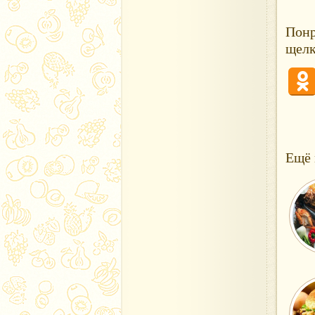
Понр
щелк
Ещё 