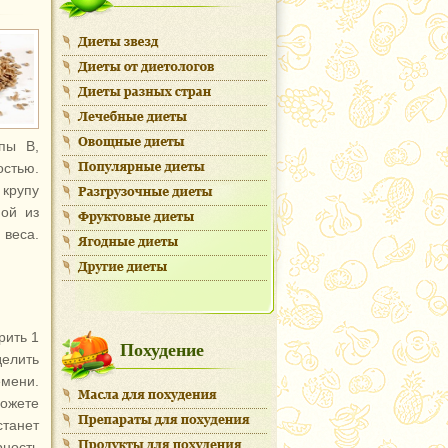
пы В,
остью.
 крупу
ной из
 веса.
рить 1
Похудение
делить
емени.
можете
станет
рность