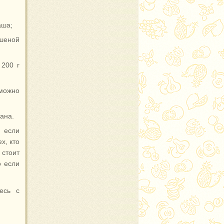
аша;
ушеной
 200 г
можно
ана.
 если
х, кто
 стоит
о если
есь с