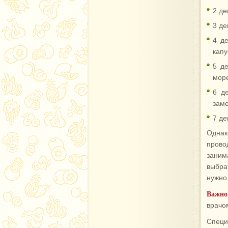
2 де
3 де
4 де
капу
5 де
море
6 д
заме
7 де
Однак
прово
заним
выбра
нужно
Важно
врачо
Специ