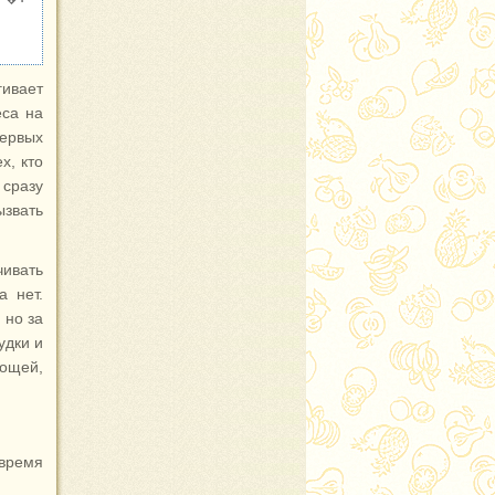
гивает
еса на
первых
х, кто
сразу
звать
ивать
а нет.
 но за
удки и
вощей,
 время