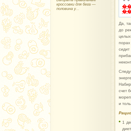
кроссовки для бега —
�
половина у...
�
Да, та
до ре
целых
порах
сидит
приба
некон
Следу
энерг
Набир
счет 
мореп
и толь
Рацио
1 де
диет