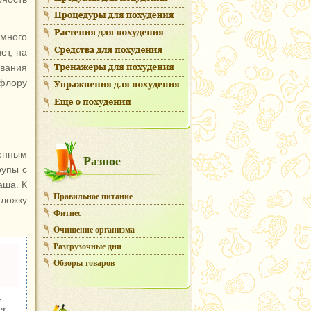
 много
ет, на
вания
офлору
ренным
Разное
рупы с
аша. К
Правильное питание
 ложку
Фитнес
Очищение организма
Разгрузочные дни
Обзоры товаров
�
r