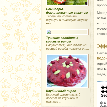
пробл
Помидоры,
фаршированные салатом
Монод
Теперь приготовить
белка
вкусную и полезную закуску
котор
не с...
мочев
кишеч
Тушеная говядина с
красным вином
Эффе
Разумеется, что блюда из
овощей всегда полезны и п...
Некот
водо
горко
ней м
меда,
�
Клубничный пирог
�
Вкусный оригинальный
Se
десерт из клубники и
нежного ...
��
��