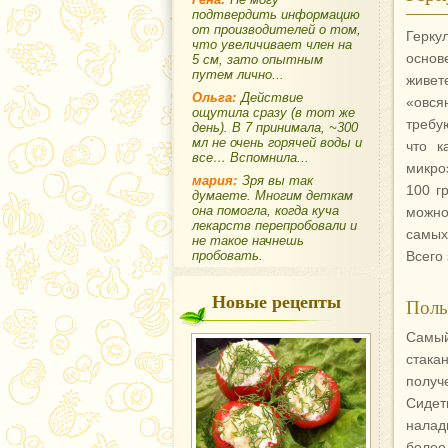
подтвердить информацию
от производителей о том,
Герку
что увеличивает член на
основ
5 см, зато опытным
путем лично...
живет
Ольга:
Действие
«овся
ощутила сразу (в тот же
требу
день). В 7 принимала, ~300
мл не очень горячей воды и
что к
все… Вспомнила...
микро
мария:
Зря вы так
100 г
думаете. Многим деткам
она помогла, когда куча
можно
лекарств перепробовали и
самых
не такое начнешь
пробовать.
Всего
Новые рецепты
Поль
Самый
стака
получ
Сидет
налад
более