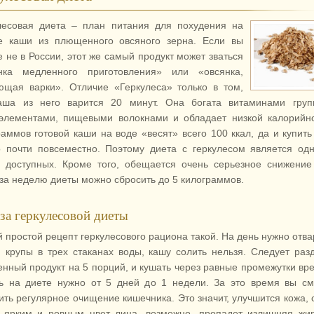
лесовая диета – план питания для похудения на
е каши из плющенного овсяного зерна. Если вы
е не в России, этот же самый продукт может зваться
нка медленного приготовления» или «овсянка,
ющая варки». Отличие «Геркулеса» только в том,
аша из него варится 20 минут. Она богата витаминами груп
элементами, пищевыми волокнами и обладает низкой калорийн
раммов готовой каши на воде «весят» всего 100 ккал, да и купить
 почти повсеместно. Поэтому диета с геркулесом является од
 доступных. Кроме того, обещается очень серьезное снижение
 за неделю диеты можно сбросить до 5 килограммов.
за геркулесовой диеты
 простой рецепт геркулесового рациона такой. На день нужно отва
н крупы в трех стаканах воды, кашу солить нельзя. Следует раз
енный продукт на 5 порций, и кушать через равные промежутки вр
ь на диете нужно от 5 дней до 1 недели. За это время вы с
ить регулярное очищение кишечника. Это значит, улучшится кожа, 
 ярким и ровным цвет лица, возможно, пропадет излишняя жи