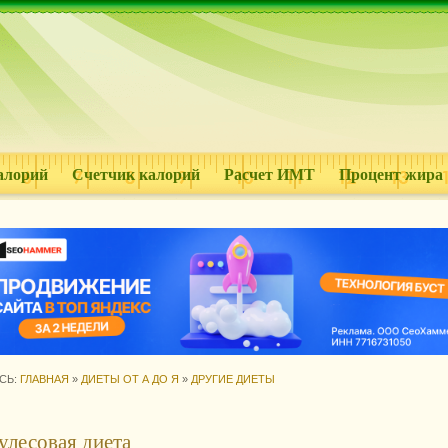
алорий
Счетчик калорий
Расчет ИМТ
Процент жира
СЬ:
ГЛАВНАЯ
»
ДИЕТЫ ОТ А ДО Я
»
ДРУГИЕ ДИЕТЫ
улесовая диета