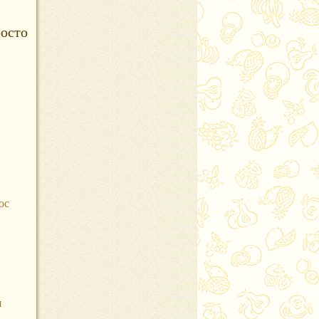
осто
ос
я