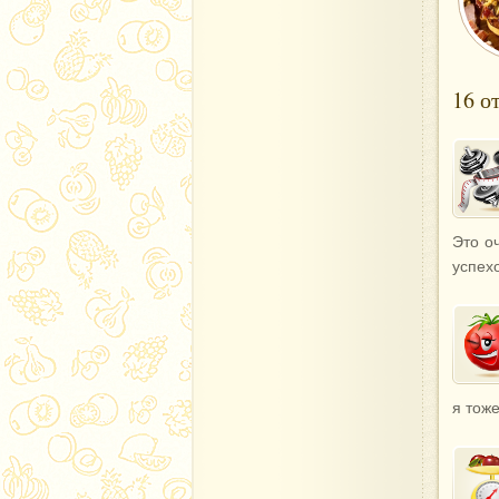
16 о
Это о
успехо
я тоже