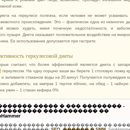
емной кожи.
иета на геркулесе полезна, если человек не может усваивать
 животного происхождения. Это – фактически одна из немногих ди
ой можно худеть, имея почечную недостаточность и заболе
ого пузыря. Диета оказывает положительное воздействие на микр
ника. Ее использование допускается при гастрите.
ктивность геркулесовой диеты
орые считают, что более эффективной является диета с запа
й
геркулесом. На одну порцию каши вы берете 1 столовую ложку к
й и заливаете стаканом воды на 20 минут. Получается полужидкая к
ожно добавлять: на завтрак 1 тертое яблоко, на обед – 1 чайную
 на ужин – 1 стакан кефира 0%.
������� ����� � ��� �������� -
��������� ����������� ��
oHammer
���� ������ ������������� �� ���
����� ������:
SEO, ������ � SMM.
SeoHamme