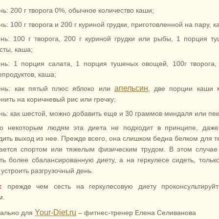
нь: 200 г творога 0%, обычное количество каши;
нь: 100 г творога и 200 г куриной грудки, приготовленной на пару, к
нь: 100 г творога, 200 г куриной грудки или рыбы, 1 порция т
сты, каша;
нь: 1 порция салата, 1 порция тушеных овощей, 100г творога,
продуктов, каша;
апельсин
ень: как пятый плюс яблоко или
, две порции каши 
нить на коричневый рис или гречку;
нь: как шестой, можно добавить еще и 30 граммов миндаля или пек
о некоторым людям эта диета не подходит в принципе, даже
дить выход из нее. Прежде всего, она слишком бедна белком для те
ается спортом или тяжелым физическим трудом. В этом случае
ть более сбалансированную диету, а на геркулесе сидеть, тольк
 устроить разгрузочный день.
:
прежде чем сесть на геркулесовую диету проконсультируйт
м.
Your-Diet.ru
ально для
– фитнес-тренер Елена Селиванова