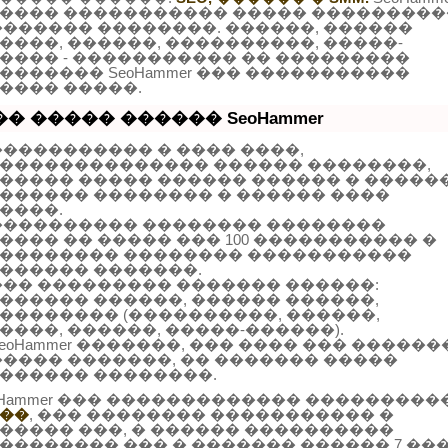
���� ����������� ����� ���������
������� ��������. ������, ������
����, ������, ����������, �����-
���� - ����������� �� ���������
������� SeoHammer ��� �����������
���� �����.
�� ����� ������ SeoHammer
����������� � ���� ����,
�������������� ������ ��������,
����� ����� ������ ������ � �����
������ �������� � ������ ����
����.
���������� �������� ��������
���� �� ����� ��� 100 ����������� �
�������� �������� �����������
������ �������.
��� ��������� ������� ������:
������ ������, ������ ������,
�������� (����������, ������,
����, ������, �����-������).
SeoHammer �������, ��� ���� ��� ������
����� �������, �� ������� �����
������ ��������.
oHammer ��� ������������� ���������
��
, ��� �������� ����������� �
����� ���, � ������ ����������
�������� ��� � ������� ������ 7 ���