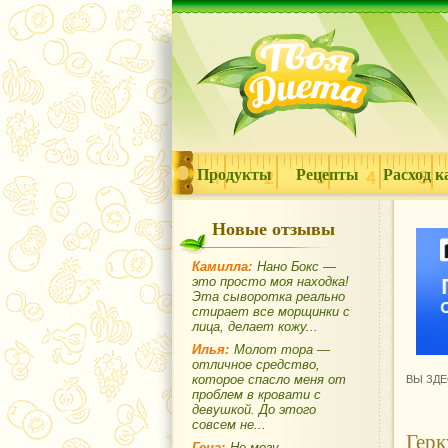
Продукты
Рецепты
Расход к
Новые отзывы
Камилла:
Нано Бокс —
это просто моя находка!
Эта сыворотка реально
стирает все морщинки с
лица, делает кожу...
Илья:
Молот тора —
отличное средство,
которое спасло меня от
ВЫ ЗДЕ
проблем в кровати с
девушкой. До этого
совсем не...
Герк
Гена:
Не могу