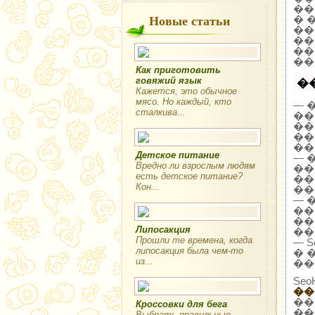
��
Новые статьи
� 
��
��
��
��
Как приготовить
говяжий язык
�
Кажется, это обычное
мясо. Но каждый, кто
— 
сталкива...
��
��
��
��
Детское питание
— 
Вредно ли взрослым людям
��
есть детское питание?
��
Кон...
��
— 
��
��
Липосакция
��
Прошли те времена, когда
— 
липосакция была чем-то
� 
из...
��
Se
��
��
Кроссовки для бега
��
Выбрать правильные