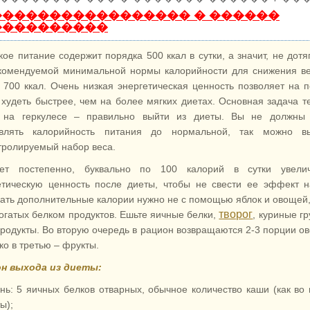
����������������� � ������
����������
кое питание содержит порядка 500 ккал в сутки, а значит, не дотя
комендуемой минимальной нормы калорийности для снижения в
 700 ккал. Очень низкая энергетическая ценность позволяет на 
 худеть быстрее, чем на более мягких диетах. Основная задача те
 на геркулесе – правильно выйти из диеты. Вы не должны 
влять калорийность питания до нормальной, так можно вы
тролируемый набор веса.
ет постепенно, буквально по 100 калорий в сутки увелич
етическую ценность после диеты, чтобы не свести ее эффект н
ать дополнительные калории нужно не с помощью яблок и овощей,
творог
богатых белком продуктов. Ешьте яичные белки,
, куриные гр
родукты. Во вторую очередь в рацион возвращаются 2-3 порции о
ко в третью – фрукты.
н выхода из диеты:
нь: 5 яичных белков отварных, обычное количество каши (как во
ы);