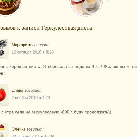
тзывов к записи Геркулесовая диета
Маргарита
говорит:
12 октября 2010 в 8:20
чень хорошая диета. Я сбросила за неделю 4 кг ! Желаю всем та
в !
Елена
говорит:
2 ноября 2010 в 1:23
 с утра села на геркулесовую -600 г, буду продолжать))
Олечка
говорит:
22 апреля 2011 в 16:34