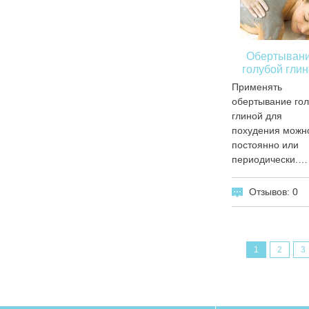
Обертыван
голубой гли
Применять
обертывание го
глиной для
похудения можн
постоянно или
периодически.…
Отзывов: 0
1
2
3