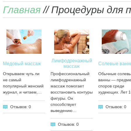
Главная
// Процедуры для 
Лимфодренажный
Медовый массаж
Солевые ван
массаж
Открываем чуть ли
Профессиональный
Обычные солев
не самый
лимфодренажный
ванны — предме
популярный женский
массаж помогает
споров среди
журнал, и читаем,…
восстановить контуры
худеющих. Лет 
фигуры. Он
способствует
Отзывов: 0
Отзывов: 0
выведению…
Отзывов: 0