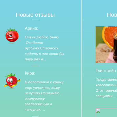
Новые отзывы
Нов
Арина:
Очень люблю баню
.Особенно
русскую.Стараюсь
ходить в нее хотя-бы
пару раз в…
Глинтвейн
Кира:
Представля
В дополнение к крему
классически
еще увлажняю кожу
Этот горячи
изнутри.Принимаю
специями…
гиалуронку
эваларовскую в
капсулах.…