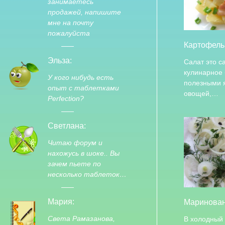
занимаетесь
продажей, напишите
мне на почту
пожалуйста
Картофель
Эльза:
Салат это с
кулинарное
У кого нибудь есть
полезными 
опыт с таблетками
овощей,…
Perfection?
Светлана:
Читаю форум и
нахожусь в шоке.. Вы
зачем пьете по
несколько таблеток…
Мария:
Маринован
Света Рамазанова,
В холодный 