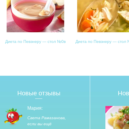
Диета по Певзнеру — стол №0в
Диета по Певзнеру — стол
Новые отзывы
Нов
Мария:
Света Рамазанова,
если вы ещё