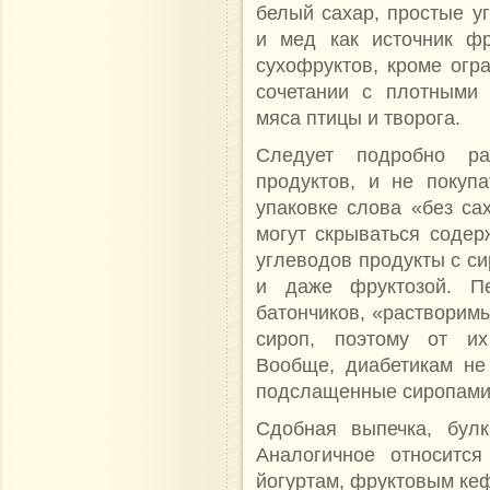
белый сахар, простые у
и мед как источник фр
сухофруктов, кроме огр
сочетании с плотными 
мяса птицы и творога.
Следует подробно ра
продуктов, и не покуп
упаковке слова «без са
могут скрываться соде
углеводов продукты с си
и даже фруктозой. Пе
батончиков, «растворим
сироп, поэтому от их
Вообще, диабетикам не
подслащенные сиропами
Сдобная выпечка, булк
Аналогичное относится
йогуртам, фруктовым кеф