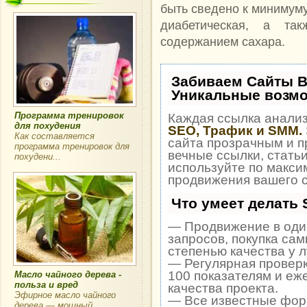
быть сведено к минимуму
диабетическая, а та
содержанием сахара.
Забиваем Сайты 
Уникальные возм
Программа тренировок
Каждая ссылка анализ
для похудения
SEO, Трафик и SMM.
Как составляется
сайта прозрачным и п
программа тренировок для
вечные ссылки, статьи
похудени...
используйте по макс
продвижения вашего с
Что умеет делать
— Продвижение в один
запросов, покупка са
степенью качества у 
— Регулярная проверк
100 показателям и еж
Масло чайного дерева -
польза и вред
качества проекта.
Эфирное масло чайного
— Все известные фор
дерева — мощный