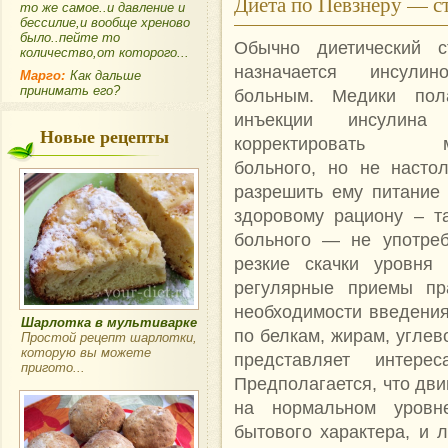
Диета по Певзнеру — 
то же самое..и давление и
бессилие,и вообще хреново
было..пейте то
Обычно диетический
количество,от которого...
назначается инсулино
Марго:
Как дальше
принимать его?
больным. Медики пола
инъекции инсулина 
Новые рецепты
корректировать ме
больного, но не настол
разрешить ему питание
здоровому рациону – т
больного — не употреб
резкие скачки уровня 
регулярные приемы пр
необходимости введения
Шарлотка в мультиварке
по белкам, жирам, углев
Простой рецепт шарлотки,
которую вы можете
представляет интер
пригото...
Предполагается, что дви
на нормальном уровн
бытового характера, и 