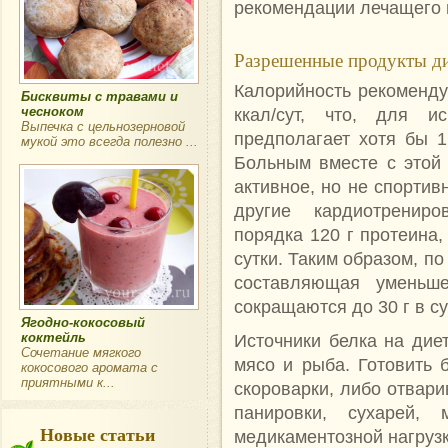
рекомендации лечащего 
Разрешенные продукты ди
Калорийность рекоменду
Бисквиты с травами и
чесноком
ккал/сут, что, для и
Выпечка с цельнозерновой
предполагает хотя бы 1
мукой это всегда полезно ...
Больным вместе с этой
активное, но не спортив
другие кардиотрениро
порядка 120 г протеина,
сутки. Таким образом, п
составляющая уменьш
сокращаются до 30 г в су
Ягодно-кокосовый
Источники белка на дие
коктейль
Сочетание мягкого
мясо и рыба. Готовить 
кокосового аромата с
приятными к...
скороварки, либо отвари
панировки, сухарей,
Новые статьи
медикаментозной нагруз