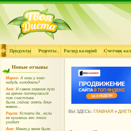
Продукты
Рецепты
Расход калорий
Счетчик ка
Новые отзывы
Марго:
А ноги у кого-
нибудь холоднели?
Аня:
И самое главное пузо
на гречке потянулась!я
так счастлива
была..сейчас опять блин
мамон…
ВЫ ЗДЕСЬ:
ГЛАВНАЯ
»
ДИЕТ
Раула:
Кстати да…если
не кушаешь вес плохо
уходит
Аня:
Манго,у меня было