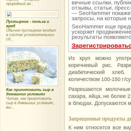
вечные ссылки, публи
природный ан...
отзывы, статьи, пресс
— SeoHammer покажет,
запросы, на которые 
Пустырник - польза и
SeoHammer еще пред
вред
Обычно пустырник входит
ускоряет продвижение 
в состав успокоительных
результаты появляютс
сб...
Зарегистрироватьс
Из круп можно употре
коричневый рис. Разр
диабетический хлеб.
количеством 100-150 г/су
Разрешаются молочные
Как приготовить сыр в
домашних условиях
сахара, яйца, не более 
Читая, как приготовить
в блюдах. Допускаются 
сыр в домашних условиях,
вы...
Запрещенные продукты ди
К ним относятся все в