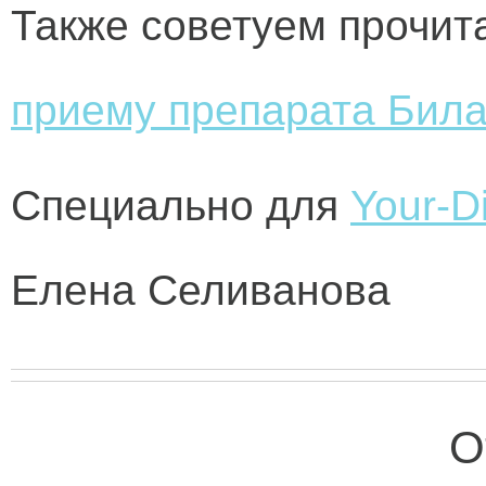
Также советуем прочит
приему препарата Бил
Специально для
Your-Di
Елена Селиванова
О