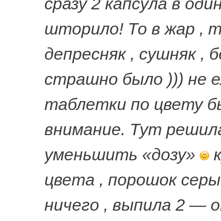
сразу 2 капсула в оди
шторило! То в жар , то
депресняк , сушняк , 
страшно было ))) не е
таблетки по цвету б
внимание. Тут решила
уменьшить «дозу»
к
цвета , порошок сер
ничего , выпила 2 — 