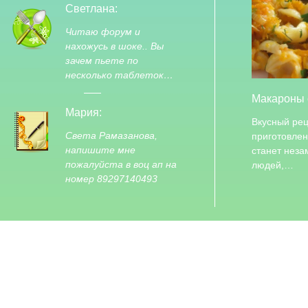
Светлана:
Читаю форум и
нахожусь в шоке.. Вы
зачем пьете по
несколько таблеток…
Макароны 
Мария:
Вкусный рец
Света Рамазанова,
приготовлен
напишите мне
станет нез
пожалуйста в воц ап на
людей,…
номер 89297140493