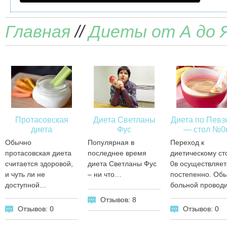
Главная
//
Диеты от А до 
Протасовская
Диета Светланы
Диета по Певз
диета
Фус
— стол №0
Обычно
Популярная в
Переход к
протасовская диета
последнее время
диетическому ст
считается здоровой,
диета Светланы Фус
0в осуществляет
и чуть ли не
– ни что…
постепенно. Об
доступной…
больной провод
Отзывов: 8
Отзывов: 0
Отзывов: 0