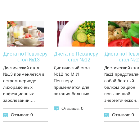
Диета по Певзнеру
Диета по Певзнеру
Диета по Певз
— стол №13
— стол №12
— стол №1
Диетический стол
Диетический стол
Диетический сто
№13 применяется в
№12 по М.И
№11 представля
остром периоде
Певзнеру
собой богатый
лихорадочных
применяется для
белком рацион
инфекционных
питания больных…
повышенной
заболеваний.…
энергетической
Отзывов: 0
Отзывов: 0
Отзывов: 0