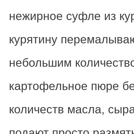
нежирное суфле из ку
курятину перемалываю
небольшим количество
картофельное пюре б
количеств масла, сыр
подают просто размят