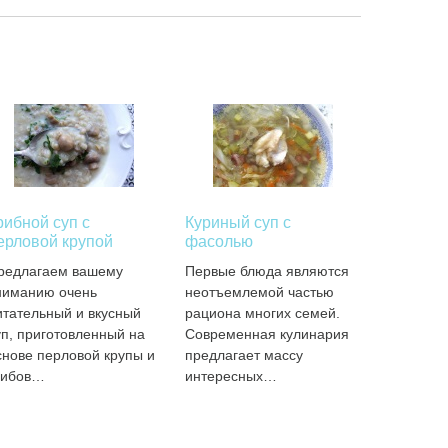
рибной суп с
Куриный суп с
ерловой крупой
фасолью
редлагаем вашему
Первые блюда являются
ниманию очень
неотъемлемой частью
итательный и вкусный
рациона многих семей.
уп, приготовленный на
Современная кулинария
снове перловой крупы и
предлагает массу
рибов…
интересных…