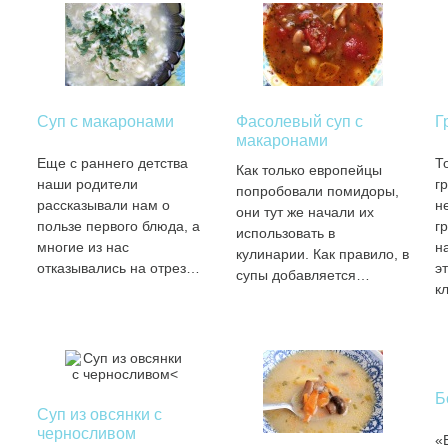
Суп с макаронами
Фасолевый суп с
Г
макаронами
Еще с раннего детства
То
Как только европейцы
наши родители
г
попробовали помидоры,
рассказывали нам о
н
они тут же начали их
пользе первого блюда, а
г
использовать в
многие из нас
н
кулинарии. Как правило, в
отказывались на отрез…
э
супы добавляется…
к
Б
Суп из овсянки с
черносливом
«