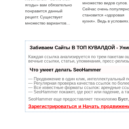
множество видов супов.
ягоды» вам обязательно
Сейчас очень популярн
понравится данный
становится «здоровая
рецепт. Существует
кухня». Ведь в условия
множество вариантов…
Забиваем Сайты В ТОП КУВАЛДОЙ - Уни
Каждая ссылка анализируется по трем пакетам о
вечные ссылки, статьи, упоминания, пресс-рели
Что умеет делать SeoHammer
— Продвижение в один клик, интеллектуальный п
— Регулярная проверка качества ссылок по более
— Все известные форматы ссылок: арендные ссылк
— SeoHammer покажет, где рост или падение, а т
SeoHammer еще предоставляет технологию
Буст
Зарегистрироваться и Начать продвижен