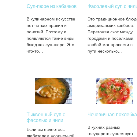
Суп-пюре из кабачков
Фасолевый суп с чил
В кулинарном искусстве
Это традиционное блюд
нет четких правил и
американских ковбоев.
понятий. Поэтому и
Перегоняя скот между
появляются такие виды
городами и поселками,
блюд как суп-пюре. Это
ковбой мог провести в
что-то…
пути несколько…
Тыквенный суп с
Чечевичная похлебка
фасолью и чили
В кухнях разных
Если вы являетесь
государств существует
любителем «солнечной