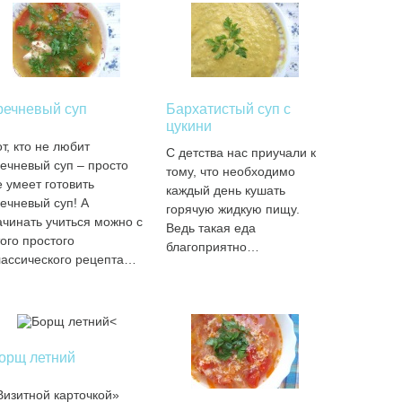
речневый суп
Бархатистый суп с
цукини
т, кто не любит
С детства нас приучали к
речневый суп – просто
тому, что необходимо
е умеет готовить
каждый день кушать
речневый суп! А
горячую жидкую пищу.
ачинать учиться можно с
Ведь такая еда
того простого
благоприятно…
лассического рецепта…
орщ летний
Визитной карточкой»