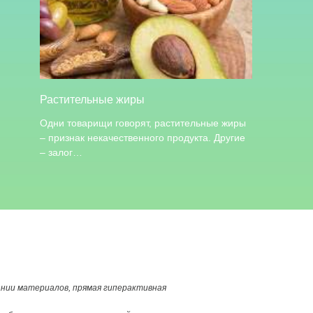
Растительные жиры
Одни товарищи говорят, растительные жиры
– признак некачественного продукта. Другие
– залог…
вании материалов, прямая гиперактивная