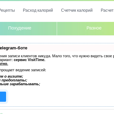
Рецепты
Расход калорий
Счетчик калорий
Расче
Похудение
Разное
elegram-боте
дения записи клиентов никуда. Мало того, что нужно видеть свое
ариант:
сервис VisitTime.
атно
.
упрощает ведение записей:
м о визите;
и предоплаты;
льше зарабатывать;
то