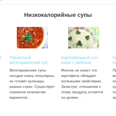
Низкокалорийные супы
й
Пикантный
Картофельный суп-
Г
вегетарианский суп
пюре с зеленью
п
Вегетарианские супы
Многие не знают, что
П
сегодня очень популярны,
картофель обладает
в
их готовят кулинары
полезными свойствами.
п
разных стран. Существует
Зачастую, отношение к
с
огромное количество
этому продукту остается
о
вариантов…
на уровне…
г