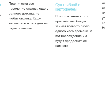
н
Практически все
и
Суп грибной с
я
население страны, еще с
картофелем
н
раннего детства, не
о
Приготовление этого
у
любит овсянку. Кашу
простейшего блюда
к
заставляли есть в детских
займет всего-то около
Н
садах и школах…
одного часа времени. А
вот наслаждение им
будет продолжаться
намного…