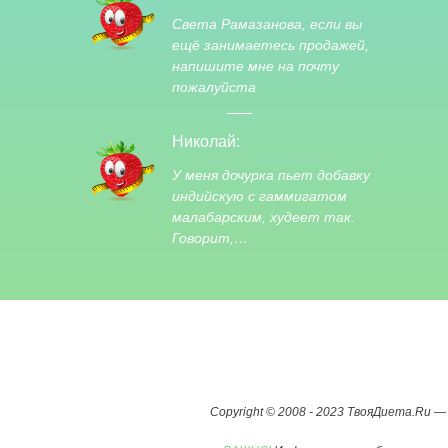
Света Рамазанова, если вы
ещё занимаетесь продажей,
напишите мне на почту
пожалуйста
Николай:
У меня дочурка пьет добавку
индийскую с гаммигатом
малабарским, худеет так.
Говорит,…
Copyright © 2008 - 2023 ТвояДиета.Ru 