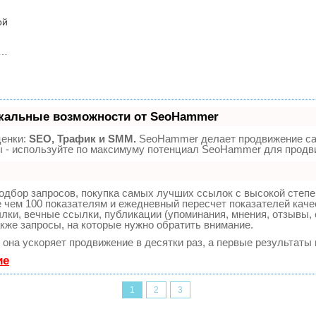
ой
х…
кальные возможности от SeoHammer
ценки:
SEO, Трафик и SMM.
SeoHammer делает продвижение сай
зы - используйте по максимуму потенциал SeoHammer для продв
одбор запросов, покупка самых лучших ссылок с высокой степе
 чем 100 показателям и ежедневный пересчет показателей каче
и, вечные ссылки, публикации (упоминания, мнения, отзывы, с
акже запросы, на которые нужно обратить внимание.
, она ускоряет продвижение в десятки раз, а первые результаты
ие
1
2
3