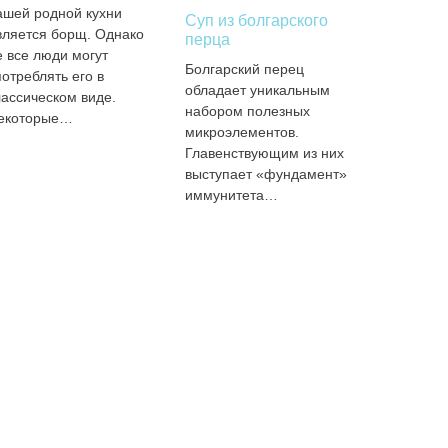
ашей родной кухни
Суп из болгарского
вляется борщ. Однако
перца
е все люди могут
Болгарский перец
потреблять его в
обладает уникальным
лассическом виде.
набором полезных
екоторые…
микроэлементов.
Главенствующим из них
выступает «фундамент»
иммунитета…