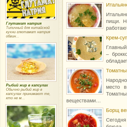
Итальян
Итальян
пищи. Н
Глутамат натрия
работаю
Типичный для китайской
кухни глютамат натрия
обвин...
Крем-суп
Главный
– брокк
обладае
Томатны
Народно
Рыбий жир в капсулах
место в
Обычно рыбий жир в
Томат
капсулах принимают те,
кто не м...
веществами…
Борщ ве
Сегодня
блюда