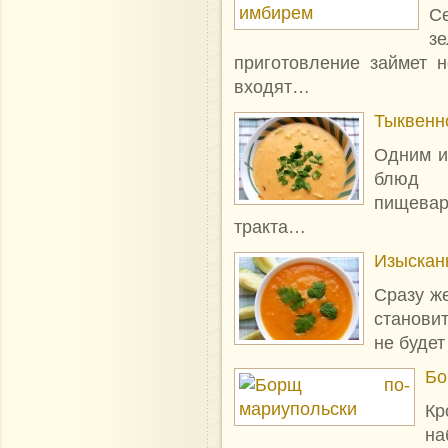
С
зе
приготовление займет 
входят…
Тыквенн
Одним и
блюд я
пищевар
тракта…
Изысканн
Сразу ж
становит
не буде
Бо
Кр
на