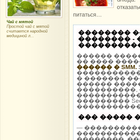
отказа
питаться…
Чай с мятой
Простой чай с мятой
считается народной
�������� �
медициной л...
�������� -
�����������
������ ����
�� ���� ����
������ � SMM.
�����������
� ������� ��
������ �����
����������, 
�����������
��������� Seo
�����������
��� ����� �
— ����������
�����������
��������, �