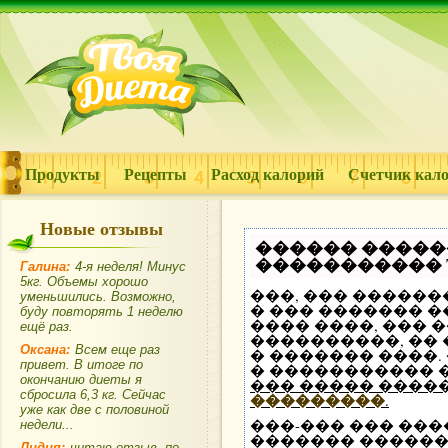
Продукты
Рецепты
Расход калорий
Счетчик кал
Новые отзывы
������ �����
����������� Te
Галина:
4-я неделя! Минус
5кг. Объемы хорошо
���, ��� ������
уменьшились. Возможно,
� ��� ������� 
буду повторять 1 неделю
���� ����, ��� 
ещё раз.
����������, ��
Оксана:
Всем еще раз
� ������� ����
привет. В итоге по
� ����������� 
окончанию диеты я
��� ����� ���
сбросила 6,3 кг. Сейчас
���������
.
уже как две с половиной
���-��� ��� ���
недели...
������� ������
Лидия:
читаю отзыв, по