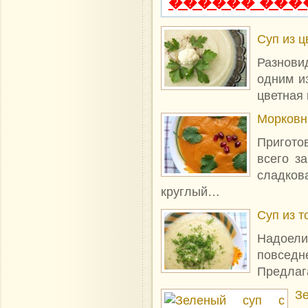
������ ���
Суп из ц
Разнови
одним и
цветная 
Морковн
Пригото
всего з
сладко
круглый…
Суп из 
Надоели
повсед
Предлаг
З