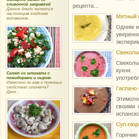
сливочной заправкой
рецепта…
Данное блюдо является
настоящим кладезем
Мятный 
витаминов...
Одним и
уверенн
экспери
Свеколь
Свеколь
кухни.
Салат из шпината с
употреб
помидорами и сыром
Известно ли вам о полезных
свойствах шпината?
Гаспачо 
Данн...
Этимол
своими 
испанск
Суп-пюр
Горячие