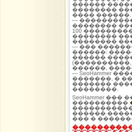
������ ����
�������� ��
���� ������.
— ���������
�������� ��
100 ��������
�������� ��
�������� ��
— ��� �����
������: ����
������ ����
(����������,
������, ����
— SeoHammer �
�������, � �
������� ���
��������.
SeoHammer ��
����������
����������� 
������ ����
��� � ������
����������