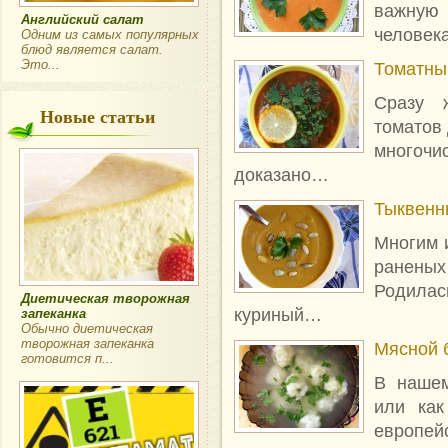
важную 
Английский салат
человек
Одним из самых популярных
блюд является салат.
Это...
Томатны
Сразу 
Новые статьи
томатов 
многоч
доказано…
Тыквенн
Многим 
раненых
Родила
Диетическая творожная
куриный…
запеканка
Обычно диетическая
творожная запеканка
Мясной 
готовится п...
В нашем
или как
европей