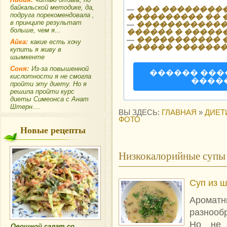
байкальской методике, да,
—
��� ���������
подруга порекомендовала ,
���������� �� �
в принципе результат
—
�������������
больше, чем я...
������ � �����
—
����������� 
Айка:
какие есть хочу
������ �������
купить я живу в
шымкенте
Соня:
Из-за повышенной
������ ��
кислотности я не смогла
����
пройти эту диету. Но я
решила пройти курс
диеты Симеонса с Анат
Штерн....
ВЫ ЗДЕСЬ:
ГЛАВНАЯ
»
ДИЕТ
ФОТО
Новые рецепты
Низкокалорийные супы
Суп из 
Аромат
разнооб
Но не 
Овощной салат со