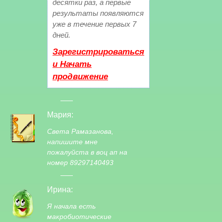
десятки раз, а первые
результаты появляются
уже в течение первых 7
дней.
Зарегистрироваться
и Начать
продвижение
Мария:
Света Рамазанова,
напишите мне
пожалуйста в воц ап на
номер 89297140493
Ирина:
Я начала есть
макробиотические