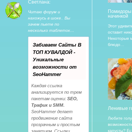
Светлана:
Помидоры 
Читаю форум и
начинкой
нахожусь в шоке.. Вы
зачем пьете по
Этот удивит
несколько таблеток…
оставит ник
Некоторые м
Забиваем Сайты В
блюдо…
ТОП КУВАЛДОЙ -
Уникальные
возможности от
SeoHammer
Каждая ссылка
анализируется по трем
пакетам оценки:
SEO,
Трафик и SMM.
Ленивые г
SeoHammer делает
продвижение сайта
Любите голу
прозрачным и простым
возможности
капусты? Е
занятием. Ссылки,