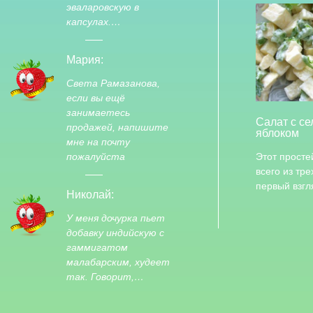
эваларовскую в
капсулах.…
Мария:
Света Рамазанова,
если вы ещё
занимаетесь
Салат с с
продажей, напишите
яблоком
мне на почту
пожалуйста
Этот просте
всего из тр
первый взг
Николай:
У меня дочурка пьет
добавку индийскую с
гаммигатом
малабарским, худеет
так. Говорит,…