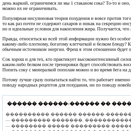
день жаркий, ограничимся ли мы 1 стаканом сока? То-то и оно
можно их не ограничивать.
Популярная инсулиновая теория похудения и вовсе против того,
то как раз почти не содержит сахаров и никак на секрецию инс
но и идеальные условия для накопления жира. Получается, что
Правда, относиться ко всей этой информации нужно без особог
какому-либо плотному, богатому клетчаткой и белком блюду? Ко
обычным источником энергии. Фреш в этом отношении будет о
Сок хорош и для тех, кто практикует высокоинтенсивный силов
каким-либо белком после тренировки будет способствовать во
Попить соку с минералкой пополам можно и во время бега на д
Потому лучше сразу попытаться найти то, что работает именно 
поводу народных рецептов для похудания, ни по поводу новейш
������ ������-������ �� �����
���������� ������ ������-������ Vis
— ��������� �������, �����������
— �������� ����� ��������� ����