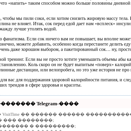
, что «напить» таким способом можно больше половины дневной н
 чтобы мы пили соки, если хотим снизить жировую массу тела. Р
улина не влияет. Итак, сок перед едой дает нам «всплеск» инсули
 жажду лучше утолять водой.
о фанатизма. Если сок ничего вам не повышает, вы вполне может
нечно, можете добавить, особенно когда перестанете делить еду 
чень даже хорошим выбором, а пакетированный сок… ну, прост
ой тренинг. Если вы не просто хотите уменьшить объемы абы как
сстановлению. Коль скоро он не будет выпитым «поверх» калори
линные дистанции, или велопробега, но это уже история не про 
для вас для поддержания здоровой калорийности питания, и след
их трендов в сфере здоровья и красоты.
������ Telegram-����
itTime �� ������ ������ ������������ T
 ��� ��������;
������� � ���������;