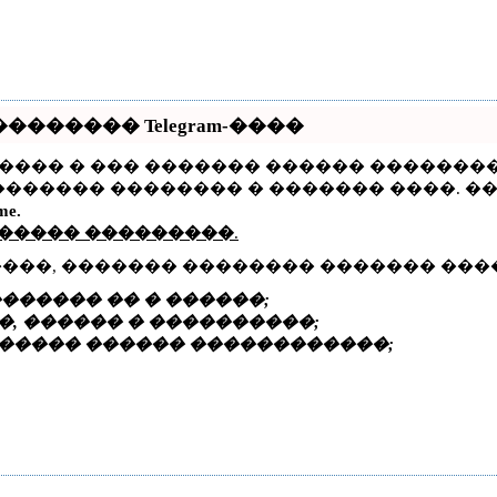
������ Telegram-����
����� � ��� ������� ������ ��������
������� �������� � ������� ����. �
me.
 ����� ���������
.
����, ������� �������� ������� ���
������ �� � ������;
, ������ � ����������;
����� ������ ������������;