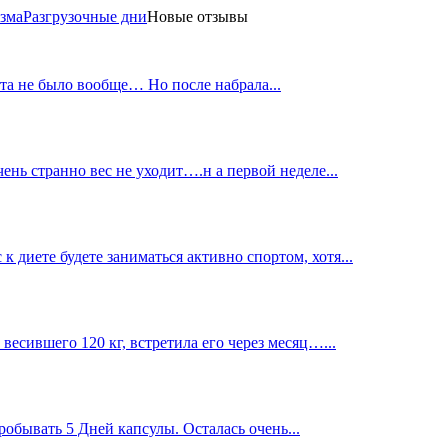
зма
Разгрузочные дни
Новые отзывы
ита не было вообще… Но после набрала...
чень странно вес не уходит….н а первой неделе...
к диете будете заниматься активно спортом, хотя...
 весившего 120 кг, встретила его через месяц…...
обывать 5 Дней капсулы. Осталась очень...