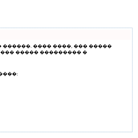
 ������. ���� ����, ��� �����
���� ����� ��������� �
����: