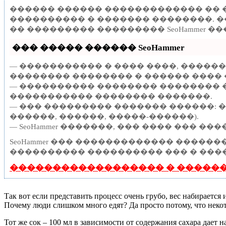
������ ������ ������������� �� 
���������� � ������� ��������. �
�� ��������� ��������� SeoHammer 
��� ����� ������ SeoHammer
— ����������� � ���� ����, �����
�������� �������� � ������ ���� 
— ���������� �������� �������� �
����������� �������� �������.
— ��� ��������� ������� ������: 
������, ������, �����-������).
— SeoHammer �������, ��� ���� ��� 
SeoHammer ��� ������������� �����
���������� ���������� ��� � ����
������������������ � �����
Так вот если представить процесс очень грубо, вес набирается
Почему люди слишком много едят? Да просто потому, что некот
Тот же сок – 100 мл в зависимости от содержания сахара дает н