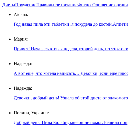
Диеты
Похудение
Правильное питание
Фитнес
Очищение органи
Aidana:
Год назад пила эти таблетки ,я похудела до костей.Аппет
Мария:
Привет! Началась вторая неделя, второй день, но что-то о
Надежда:
А вот еще, что хотела написать… Девочки, если еще плюс 
Надежда:
Девочки, добрый день! Узнала об этой диете от знакомого
Полина, Украина:
Добрый день. Пила Билайн, мне он не помог. Решила попр