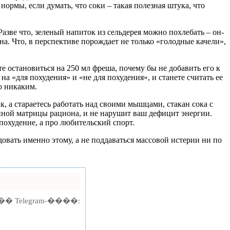
ормы, если думать, что соки – такая полезная штука, что
азве что, зеленый напиток из сельдерея можно похлебать – он-
на. Что, в перспективе порождает не только «голодные качели»,
е остановиться на 250 мл фреша, почему бы не добавить его к
на «для похудения» и «не для похудения», и станете считать ее
о никаким.
, а стараетесь работать над своими мышцами, стакан сока с
йной матрицы рациона, и не нарушит ваш дефицит энергии.
похудение, а про любительский спорт.
овать именно этому, а не поддаваться массовой истерии ни по
elegram-����: