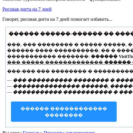
Рисовая диета на 7 дней
Говорят, рисовая диета на 7 дней помогает избавить...
������ ������-������ �� �����
���, ��� �������� � ����� �����, 
������ ���� ����������, �� � ���
����������� �������:
������ VisitTi
��� ����� �������������
������
���-��� ��� �������� � ��������
—
��� ���������� �������� � ����
—
��������������� ������, ������
—
����������� ����������� � ���
������ ������������
��������
Вы здесь:
Главная
»
Продукты для похудения