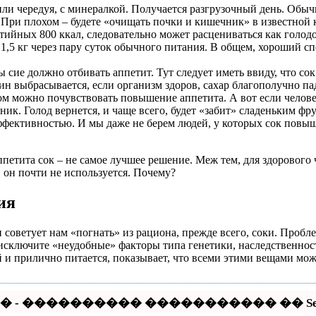
или чередуя, с минералкой. Получается разгрузочный день. Обыч
При плохом – будете «очищать почки и кишечник» в известной к
атийных 800 ккал, следовательно может расцениваться как голод
 же 1,5 кг через пару суток обычного питания. В общем, хороши
сие должно отбивать аппетит. Тут следует иметь ввиду, что сок
н выбрасывается, если организм здоров, сахар благополучно пада
том можно почувствовать повышение аппетита. А вот если челов
ник. Голод вернется, и чаще всего, будет «забит» сладеньким ф
ффективностью. И мы даже не берем людей, у которых сок повыш
ппетита сок – не самое лучшее решение. Меж тем, для здорового
 он почти не используется. Почему?
ия
оветует нам «погнать» из рациона, прежде всего, соки. Проблем
исключите «неудобные» факторы типа генетики, наследственност
 и прилично питается, показывает, что всеми этими вещами можн
 - ���������� ����������� �� Seo