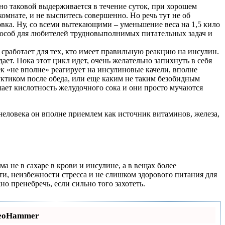
но таковой выдерживается в течение суток, при хорошем
омнате, и не выспитесь совершенно. Но речь тут не об
овка. Ну, со всеми вытекающими – уменьшение веса на 1,5 кило
й способ для любителей трудновыполнимых питательных задач и
 сработает для тех, кто имеет правильную реакцию на инсулин.
ет. Пока этот цикл идет, очень желательно запихнуть в себя
ек «не вполне» реагирует на инсулиновые качели, вполне
руктиком после обеда, или еще каким не таким безобидным
ает кислотность желудочного сока и они просто мучаются
 человека он вполне приемлем как источник витаминов, железа,
а не в сахаре в крови и инсулине, а в вещах более
и, неизбежности стресса и не слишком здорового питания для
о пренебречь, если сильно того захотеть.
Hammer