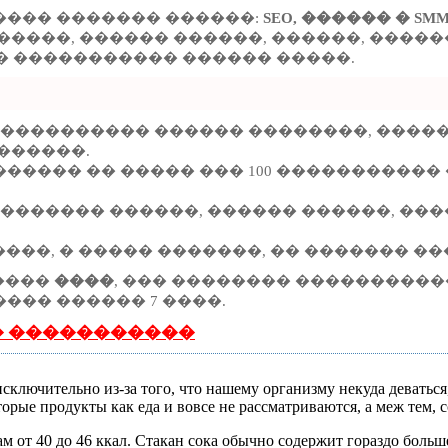
���� ������� ������:
SEO, ������ � SMM
�����, ������ ������, ������, �����
��� ����������� ������ �����.
����������� ������ ��������, ����
������.
����� �� ����� ��� 100 �����������
�������� ������, ������ ������, ���
�������, � ����� �������, �� ������� 
�����
����
, ��� �������� �����������
��� ������ 7 ����.
� �����������
 исключительно из-за того, что нашему организму некуда деватьс
орые продукты как еда и вовсе не рассматриваются, а меж тем, 
ам от 40 до 46 ккал. Стакан сока обычно содержит гораздо больш