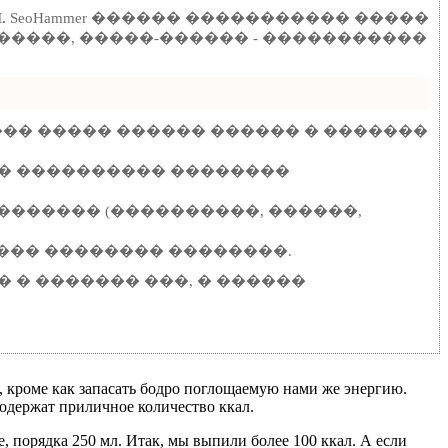
.
SeoHammer ������ ����������� �����
�����, �����-������ - �����������
��� ����� ������ ������ � �������
 � ���������� ��������
������� (����������, ������,
����� �������� ��������.
 � ������� ���, � ������
я, кроме как запасать бодро поглощаемую нами же энергию.
содержат приличное количество ккал.
е, порядка 250 мл. Итак, мы выпили более 100 ккал. А если