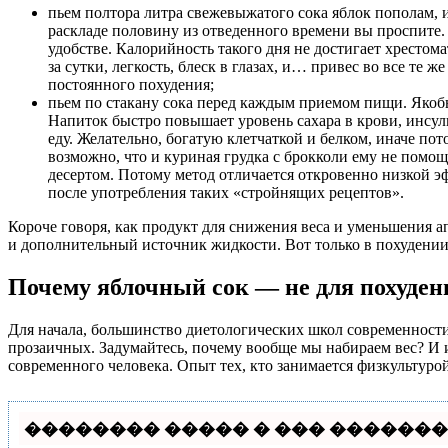
пьем полтора литра свежевыжатого сока яблок пополам, 
раскладе половину из отведенного времени вы проспите. 
удобстве. Калорийность такого дня не достигает хрестом
за сутки, легкость, блеск в глазах, и… привес во все те
постоянного похудения;
пьем по стакану сока перед каждым приемом пищи. Якобы 
Напиток быстро повышает уровень сахара в крови, инсули
еду. Желательно, богатую клетчаткой и белком, иначе по
возможно, что и куриная грудка с брокколи ему не помощ
десертом. Потому метод отличается откровенно низкой э
после употребления таких «стройнящих рецептов».
Короче говоря, как продукт для снижения веса и уменьшения а
и дополнительный источник жидкости. Вот только в похудении
Почему яблочный сок — не для похуден
Для начала, большинство диетологических школ современности с
прозаичных. Задумайтесь, почему вообще мы набираем вес? И 
современного человека. Опыт тех, кто занимается физкультурой
�������� ����� � ��� ��������