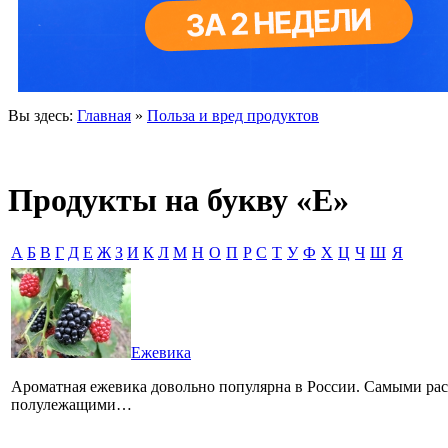
Вы здесь:
Главная
»
Польза и вред продуктов
Продукты на букву «Е»
А
Б
В
Г
Д
Е
Ж
З
И
К
Л
М
Н
О
П
Р
С
Т
У
Ф
Х
Ц
Ч
Ш
Я
Ежевика
Ароматная ежевика довольно популярна в России. Самыми рас
полулежащими…