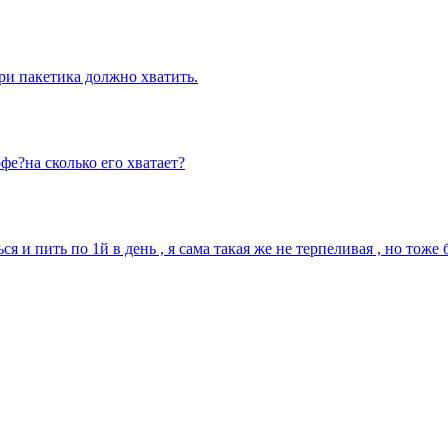
три пакетика должно хватить.
фе?на сколько его хватает?
 и пить по 1й в день , я сама такая же не терпеливая , но тоже б