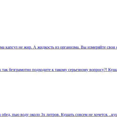
ема капсул не жир. А жидкость из организма. Вы измеряйте свои
 так безграмотно подходите к такому серьезному вопросу?! Кушат
обед, пью воду около 3х литров. Кушать совсем не хочется. ..куш