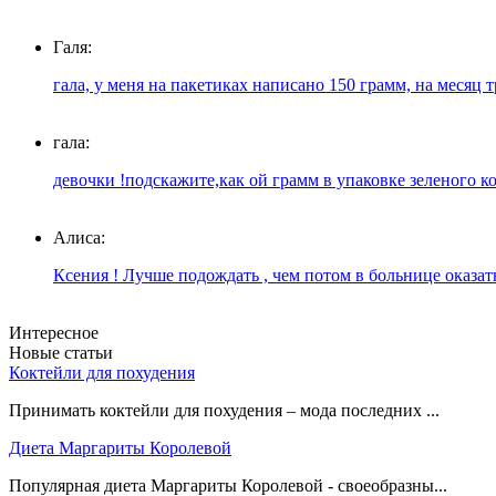
Галя:
гала, у меня на пакетиках написано 150 грамм, на месяц 
гала:
девочки !подскажите,как ой грамм в упаковке зеленого ко
Алиса:
Ксения ! Лучше подождать , чем потом в больнице оказаться
Интересное
Новые статьи
Коктейли для похудения
Принимать коктейли для похудения – мода последних ...
Диета Маргариты Королевой
Популярная диета Маргариты Королевой - своеобразны...