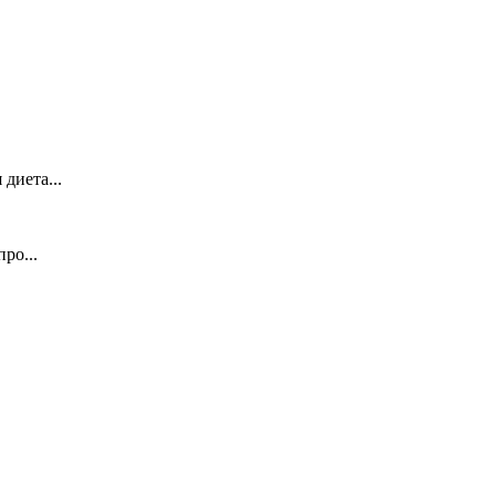
диета...
ро...