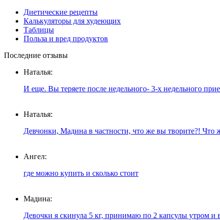
Диетические рецепты
Калькуляторы для худеющих
Таблицы
Польза и вред продуктов
Последние отзывы
Наталья:
И еще. Вы теряете после недельного- 3-х недельного при
Наталья:
Девчонки, Мадина в частности, что же вы творите?! Что ж
Ангел:
где можно купить и сколько стоит
Мадина:
Девочки я скинула 5 кг, принимаю по 2 капсулы утром и в 