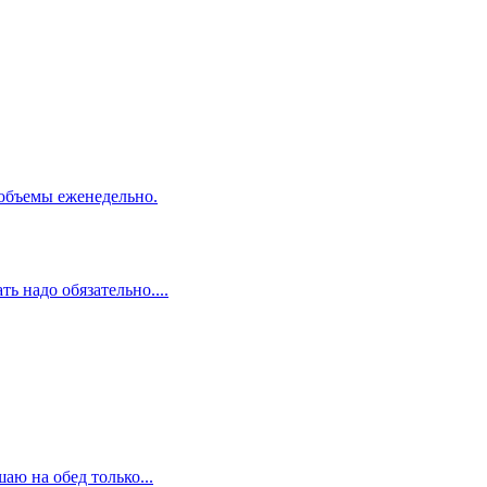
 объемы еженедельно.
ь надо обязательно....
аю на обед только...