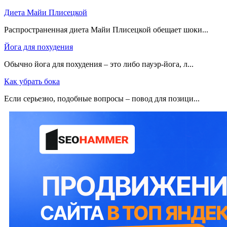
Диета Майи Плисецкой
Распространенная диета Майи Плисецкой обещает шоки...
Йога для похудения
Обычно йога для похудения – это либо пауэр-йога, л...
Как убрать бока
Если серьезно, подобные вопросы – повод для позици...