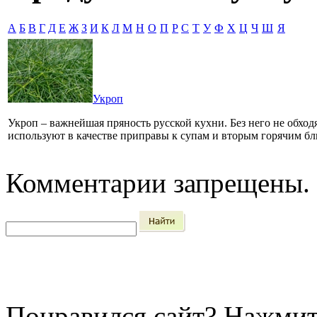
А
Б
В
Г
Д
Е
Ж
З
И
К
Л
М
Н
О
П
Р
С
Т
У
Ф
Х
Ц
Ч
Ш
Я
Укроп
Укроп – важнейшая пряность русской кухни. Без него не обходя
используют в качестве приправы к супам и вторым горячим б
Комментарии запрещены.
Понравился сайт?
Нажмит