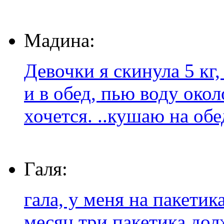
Мадина:
Девочки я скинула 5 кг
и в обед, пью воду око
хочется. ..кушаю на обед
Галя:
гала, у меня на пакетик
месяц три пакетика дол