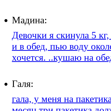
Мадина:
Девочки я скинула 5 кг
и в обед, пью воду око
хочется. ..кушаю на обед
Галя:
гала, у меня на пакетик
месяц три пакетика дол