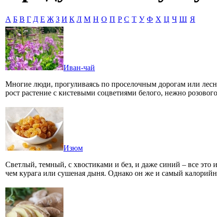
А
Б
В
Г
Д
Е
Ж
З
И
К
Л
М
Н
О
П
Р
С
Т
У
Ф
Х
Ц
Ч
Ш
Я
Иван-чай
Многие люди, прогуливаясь по проселочным дорогам или лесны
рост растение с кистевыми соцветиями белого, нежно розово
Изюм
Светлый, темный, с хвостиками и без, и даже синий – все это
чем курага или сушеная дыня. Однако он же и самый калори