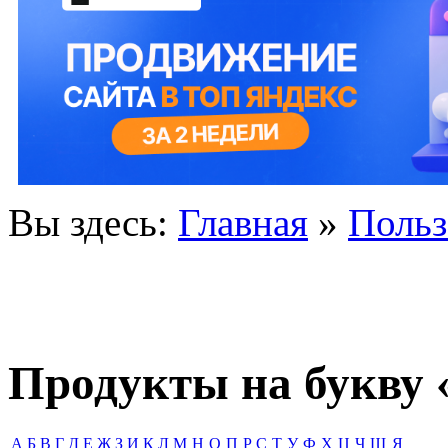
Вы здесь:
Главная
»
Польз
Продукты на букву 
А
Б
В
Г
Д
Е
Ж
З
И
К
Л
М
Н
О
П
Р
С
Т
У
Ф
Х
Ц
Ч
Ш
Я