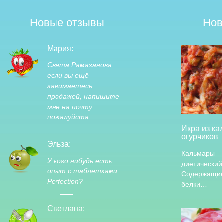
Новые отзывы
Нов
Мария:
Света Рамазанова,
если вы ещё
занимаетесь
продажей, напишите
мне на почту
пожалуйста
Икра из к
огурчиков
Эльза:
Кальмары –
У кого нибудь есть
диетический
опыт с таблетками
Содержащие
Perfection?
белки…
Светлана: