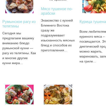
Мясо тушеное по-
арабски
Знакомство с кухней
Румынское рагу из
Курица тушен
Ближнего Востока
телятины
сразу же
Всем любителя
Сегодня мы
подразумевает
куриного мяса –
предлагаем вашему
изысканность мясных
посвящается. Эт
вниманию блюдо
блюд и способов их
диетический про
румынской кухни —
приготовления…
можно жарить,
рагу из телятины. Как
мариновать, зап
и многие другие
на гриле…
кухни мира…