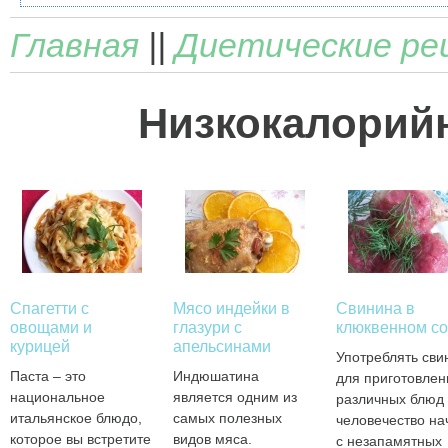
Главная
||
Диетические ре
Низкокалорий
Спагетти с
Мясо индейки в
Свинина в
овощами и
глазури с
клюквенном со
курицей
апельсинами
Употреблять сви
Паста – это
Индюшатина
для приготовлен
национальное
является одним из
различных блюд
итальянское блюдо,
самых полезных
человечество на
которое вы встретите
видов мяса.
с незапамятных