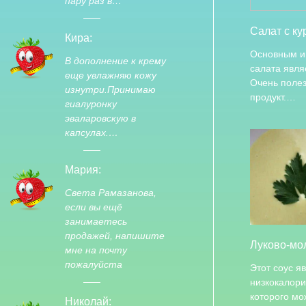
пару раз в…
Салат с ку
Кира:
Основным и
В дополнение к крему
салата явля
еще увлажняю кожу
Очень поле
изнутри.Принимаю
продукт.…
гиалуронку
эваларовскую в
капсулах.…
Мария:
Света Рамазанова,
если вы ещё
занимаетесь
продажей, напишите
Луково-мо
мне на почту
пожалуйста
Этот соус я
низкокалори
которого мо
Николай: