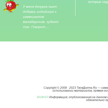
которые си
У меня дочурка пьет
добавку индийскую с
гаммигатом
малабарским, худеет
так. Говорит,…
Copyright © 2008 - 2023 ТвояДиета.Ru — са
использовании материалов, прямая гип
ВАЖНО!
Информация, опубликованная на данном 
обязательно пр