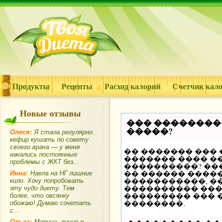
Продукты
Рецепты
Расход калорий
Счетчик кал
Новые отзывы
��� ��������
�����?
Олеся:
Я стала регулярно
кефир кушать по совету
своего врача — у меня
�� ������� ���
начались постоянные
������� ���� ��
проблемы с ЖКТ без...
����������? ��
�� ������ �����
Инна:
Наела на НГ лишние
�����������, �
кило. Хочу попробовать
���������� ���
эту чудо диету. Тем
��������� ��� 
более, что овсянку
��������.
обожаю! Думаю сочетать
с...
Ольга:
Марина, лично я