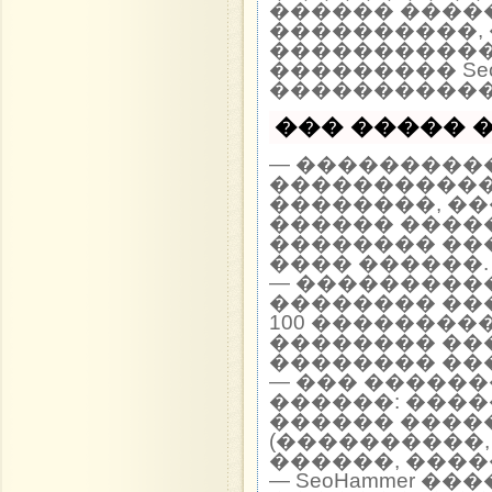
������ �����
����������, 
�����������
��������� Seo
�����������
��� ����� �
— ����������
�����������
��������, �
������ ����
�������� ��
���� ������.
— ���������
�������� ��
100 ��������
�������� ��
�������� ��
— ��� �����
������: ����
������ ����
(����������,
������, ����
— SeoHammer �