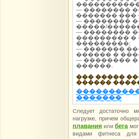
�����������
— �������� 
������� ��� 
— �������� 
�����/������
— �������� 
��������� �
���������;
— ������� �
������ � ���
— �������� �
������.
��� ����� �
������ ����
����������
�������
Следует достаточно м
нагрузке, причем обще
плавания
бега
или
мог
видами фитнеса для 