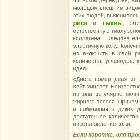
японской деревушки, жит
молодым внешним видом
этих людей, выяснилось,
риса
тыквы
и
. Эт
естественную гиалуронов
коллагена. Следовател
эластичную кожу. Конечно
но включить в свой ра
количества углеводов, 
идея.
«Диета номер два» от 
Кейт Уинслет. Неизвестно
но она регулярно вклю
жирного лосося. Причем,
а пойманная в диких у
достаточное количество
восстановление кожи.
Если коротко, для пр