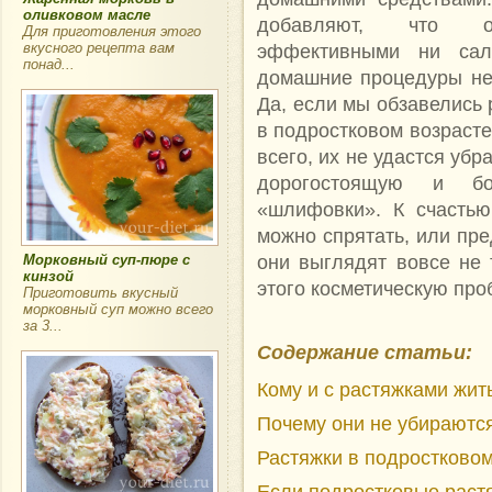
оливковом масле
добавляют, что осо
Для приготовления этого
вкусного рецепта вам
эффективными ни сал
понад...
домашние процедуры не
Да, если мы обзавелись
в подростковом возрасте
всего, их не удастся убр
дорогостоящую и бо
«шлифовки». К счастью
можно спрятать, или пр
они выглядят вовсе не 
Морковный суп-пюре с
кинзой
этого косметическую про
Приготовить вкусный
морковный суп можно всего
за 3...
Содержание статьи:
Кому и с растяжками жит
Почему они не убираютс
Растяжки в подростково
Если подростковые раст