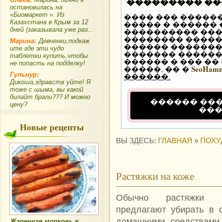
��������� �
остановилась на
«Биомаркет ». Из
���� ��� �����
Казахстана в Крым за 12
����� � ������
дней (заказывала уже раз...
���������� ��
�������� �����
Марина:
Девченки,подкаж
������ �������
ите где эти чудо
������� ������ 
таблетки купить,чтобы
������ � ��� ��
не попасть на подделку!
SeoHam
�����, �� �
Гульнур:
������.
Дикоша,здравств уйте! Я
тоже с шыма, вы какой
билайт брали??? И можно
������ ��
цену?
��
Новые рецепты
ВЫ ЗДЕСЬ:
ГЛАВНАЯ
»
ПОХУ
Растяжки на коже
Обычно растяжки
предлагают убирать в 
домашними средствами
Жаренная морковь в