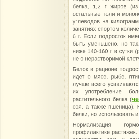
белка, 1,2 г жиров (
остальные поли и монон
углеводов на килограмм
занятиях спортом количе
6 г. Если подросток име
быть уменьшено, но та
ниже 140-160 г в сутки 
не о нерастворимой клетч
Белок в рационе подрос
идет о мясе, рыбе, пти
лучше всего усваиваются
их употребление бол
че
растительного белка (
соя, а также пшеница). 
белки, но использовать 
Нормализация горм
профилактике растяжек. 