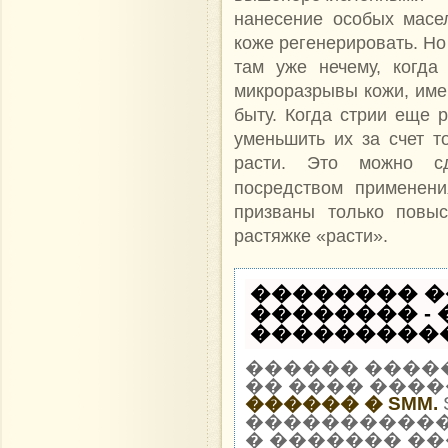
нанесение особых масе
коже регенерировать. Но
там уже нечему, когд
микроразрывы кожи, име
быту. Когда стрии еще
уменьшить их за счет т
расти. Это можно сд
посредством применен
призваны только повыс
растяжке «расти».
�������� �
�������� -
�����������
������ ����
�� ���� ����
������ � SMM.
�����������
� ������� ��