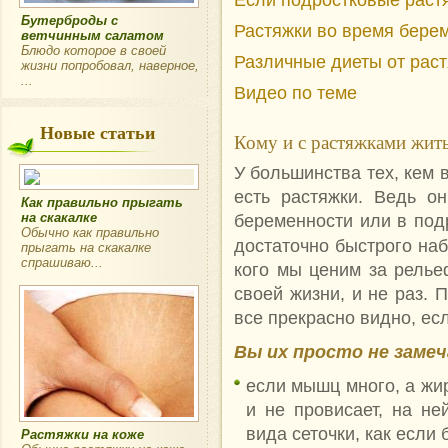
Бутерброды с
Растяжки во время бере
ветчинным салатом
Блюдо которое в своей
Различные диеты от рас
жизни попробовал, наверное,
...
Видео по теме
Новые статьи
Кому и с растяжками жит
У большинства тех, кем 
есть растяжки. Ведь о
Как правильно прыгать
на скакалке
беременности или в подр
Обычно как правильно
достаточно быстрого на
прыгать на скакалке
спрашиваю...
кого мы ценим за релье
своей жизни, и не раз. 
все прекрасно видно, ес
Вы их просто не замеч
если мышц много, а жир
и не провисает, на н
вида сеточки, как если
Растяжки на коже