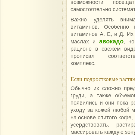
возможности посеща
самостоятельно системат
Важно уделять внима
витаминов. Особенно 
витаминов А, Е, и Д. Их
авокадо
маслах и
, н
рационе в свежем виде
прописал соответ
комплекс.
Если подростковые растяж
Обычно их сложно пред
груди, а также объемо
появились и они пока р
уходу за кожей любой м
на основе спитого кофе,
усердствовать, расти
массировать каждую зону