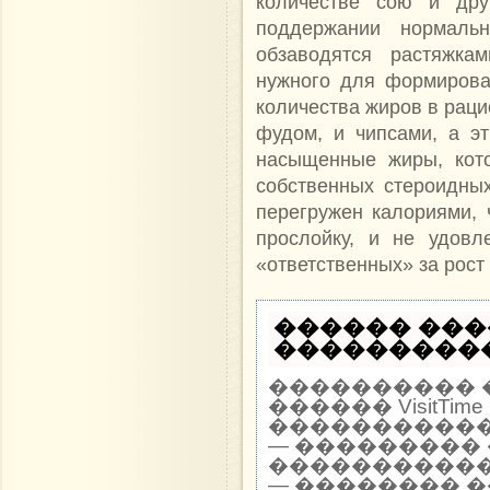
количестве сою и дру
поддержании нормальн
обзаводятся растяжка
нужного для формирова
количества жиров в раци
фудом, и чипсами, а э
насыщенные жиры, кот
собственных стероидных
перегружен калориями, 
прослойку, и не удовл
«ответственных» за рост
������ ���
�����������
���������� 
������ VisitTi
������������ 
— ��������� 
�����������
— �������� 