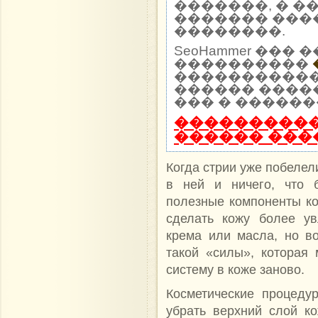
�������, � �
������� ���
��������.
SeoHammer ��
����������
����������� 
������ ����
��� � ������
����������
������ ���
Когда стрии уже побелел
в ней и ничего, что 
полезные компоненты ко
сделать кожу более у
крема или масла, но в
такой «силы», которая
систему в коже заново.
Косметические процеду
убрать верхний слой ко