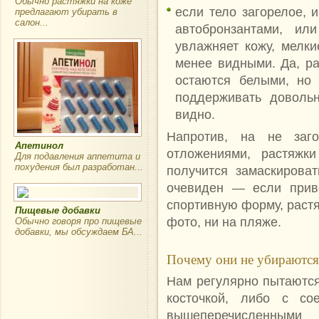
Обычно растяжки на коже
если тело загорелое, 
предлагают убирать в
салон...
автобронзантами, ил
увлажняет кожу, мелк
менее видными. Да, ра
остаются белыми, но 
поддерживать доволь
видно.
Напротив, на не заг
Апетинол
отложениями, растяжк
Для подавления аппетита и
похудения был разработан...
получится замаскироват
очевиден — если приве
спортивную форму, растя
Пищевые добавки
фото, ни на пляже.
Обычно говоря про пищевые
добавки, мы обсуждаем БА...
Почему они не убираются
Нам регулярно пытаются
косточкой, либо с с
вышеперечисленными