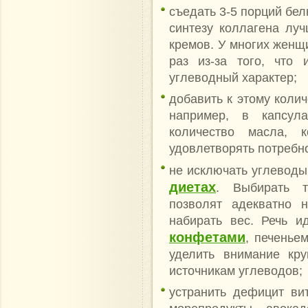
съедать 3-5 порций бел
синтезу коллагена лу
кремов. У многих женщ
раз из-за того, что
углеводный характер;
добавить к этому колич
например, в капсул
количество масла, 
удовлетворять потребно
не исключать углеводы
диетах
. Выбирать т
позволят адекватно 
набирать вес. Речь и
конфетами
, печенье
уделить внимание кр
источникам углеводов;
устранить дефицит ви