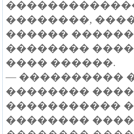
������������
��������, ���
������ ������
�������� ����
���� ������.
— ���������� 
�������� �����
����������� �
�������� ���