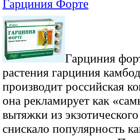
Гарциния Форте
Гарциния форт
растения гарциния камбо
производит российская ко
она рекламирует как «са
вытяжки из экзотического
снискало популярность ка