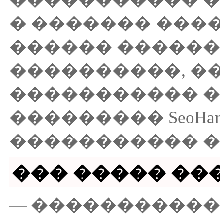
� ������� ����
������ ������,
����������, ��
����������� �
��������� SeoHam
����������� �
��� ����� ����
— ����������� 