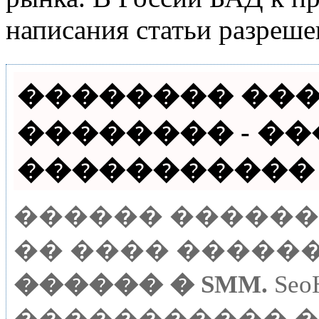
написания статьи разреше
�������� ���
�������� - �
����������� ��
������ �����
�� ���� �����
������ � SMM.
Se
����������� 