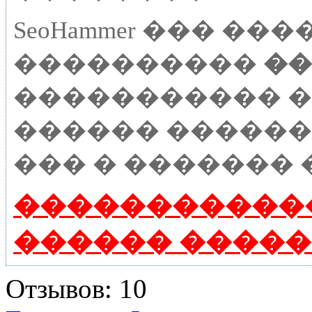
SeoHammer ��� �
����������
��
����������� � 
������ �����
��� � ������� 
�����������
������ ����
Отзывов: 10