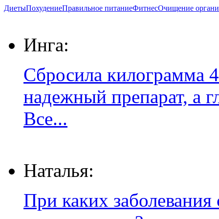
Диеты
Похудение
Правильное питание
Фитнес
Очищение органи
Инга:
Сбросила килограмма 4
надежный препарат, а г
Все...
Наталья:
При каких заболевания 