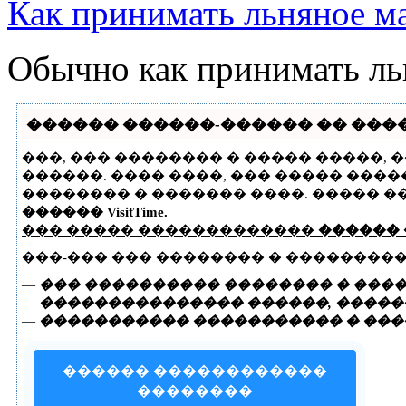
Как принимать льняное м
Обычно как принимать льн
������ ������-������ �� �����
���, ��� �������� � ����� �����,
������. ���� ����, ��� ����� ���
�������� � ������� ����. ����� �
������ VisitTime.
��� ����� �������������
������
���-��� ��� �������� � ��������
—
��� ���������� �������� � ����
—
��������������� ������, ������
—
����������� ����������� � ���
������ ������������
��������