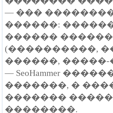
�������� ����
— ��� �������
������: �����
������ ������
(����������, �
������, �����-
— SeoHammer ����
�������, � ���
������� �����
��������.