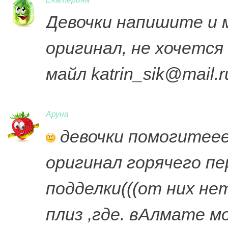
Девочки напишите и 
оригинал, не хочется
майл
katrin_sik@mail.r
Аруна
девочки помогитееее
оригинал горячего п
подделки(((от них не
плиз ,где. вАлмате м