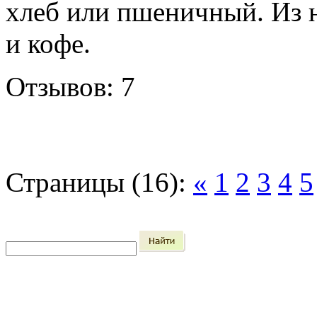
хлеб или пшеничный. Из н
и кофе.
Отзывов: 7
Страницы (16):
«
1
2
3
4
5