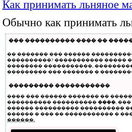
Как принимать льняное м
Обычно как принимать льн
��� ���������� ���� �� ����
�� ������� ��� ������ ����������
����������? ����������� ����� � 
�������� �����������, ��������
��������� ��� ������� � �������
��������� �����������
���� ��� ������ ������� �� ����
���������� ����������
����
, ��
������ ���������� ���������� ���
������ � ��� �� ����������� � ���1
������.