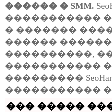
������ � SMM.
Se
����������� 
� ������� ����
������ ������,
����������, ��
����������� �
��������� SeoHam
����������� �
��� ����� ����