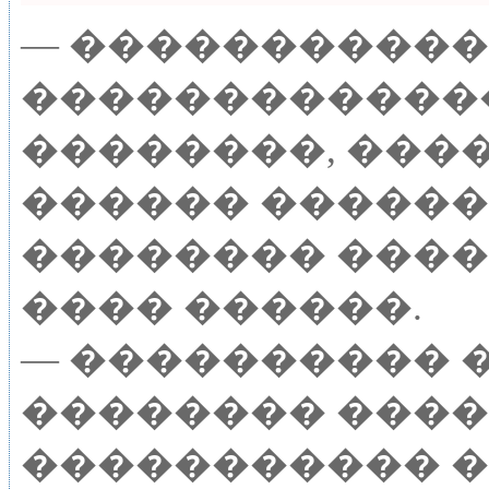
— ����������� 
������������
��������, ���
������ ������
�������� ����
���� ������.
— ���������� 
�������� �����
����������� �