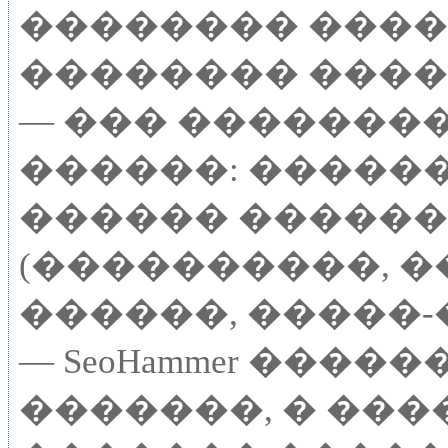
�������� ���
�������� ����
— ��� �������
������: �����
������ ������
(����������, �
������, �����-
— SeoHammer ����
�������, � ���