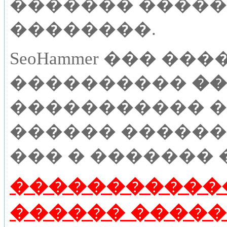
������� �����
��������.
SeoHammer ��� �
����������
��
����������� � 
������ �����
��� � ������� 
�����������
������ ����