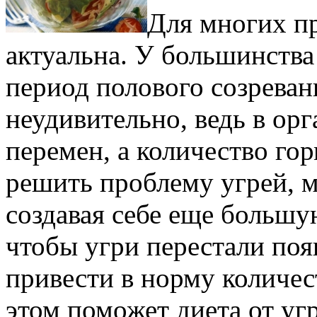
Для многих п
актуальна. У большинства
период полового созревани
неудивительно, ведь в ор
перемен, а количество го
решить проблему угрей, м
создавая себе еще большу
чтобы угри перестали поя
привести в норму количес
этом поможет диета от уг