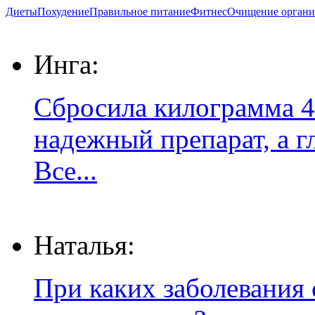
Диеты
Похудение
Правильное питание
Фитнес
Очищение органи
Инга:
Сбросила килограмма 4
надежный препарат, а г
Все...
Наталья:
При каких заболевания 