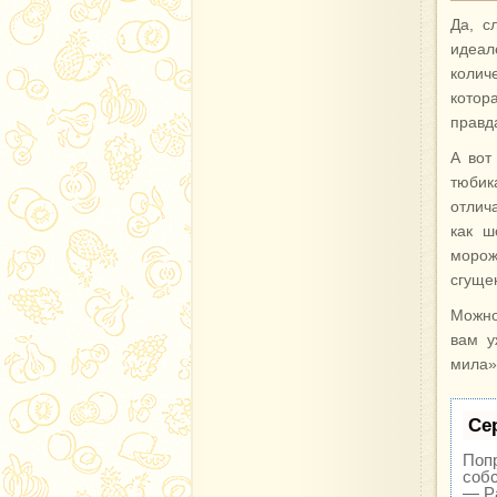
Да, с
идеал
колич
котор
правд
А вот
тюбик
отлич
как ш
морож
сгуще
Можно
вам у
мила»
Се
Попр
собс
— Ра