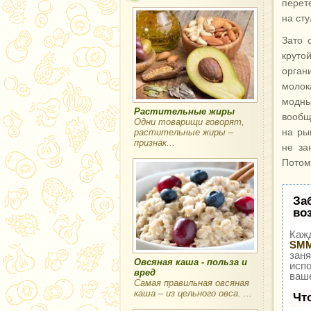
перет
на сту
Зато 
крут
орган
молок
модны
Растительные жиры
вообщ
Одни товарищи говорят,
на ры
растительные жиры –
признак...
не за
Потом
За
во
Кажд
SMM
заня
Овсяная каша - польза и
исп
вред
ваше
Самая правильная овсяная
каша – из цельного овса. ...
Чт