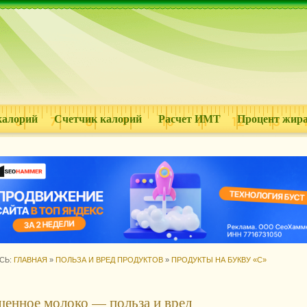
калорий
Счетчик калорий
Расчет ИМТ
Процент жир
СЬ:
ГЛАВНАЯ
»
ПОЛЬЗА И ВРЕД ПРОДУКТОВ
»
ПРОДУКТЫ НА БУКВУ «С»
енное молоко — польза и вред