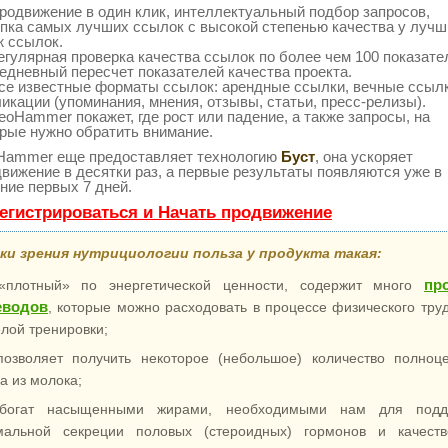
одвижение в один клик, интеллектуальный подбор запросов,
пка самых лучших ссылок с высокой степенью качества у лучш
ж ссылок.
гулярная проверка качества ссылок по более чем 100 показат
едневный пересчет показателей качества проекта.
се известные форматы ссылок: арендные ссылки, вечные ссылк
икации (упоминания, мнения, отзывы, статьи, пресс-релизы).
oHammer покажет, где рост или падение, а также запросы, на
рые нужно обратить внимание.
Hammer еще предоставляет технологию
Буст
, она ускоряет
вижение в десятки раз, а первые результаты появляются уже в
ние первых 7 дней.
егистрироваться и Начать продвижение
ки зрения нутрициологии польза у продукта такая:
пр
«плотный» по энергетической ценности, содержит много
еводов
, которые можно расходовать в процессе физического тру
лой тренировки;
позволяет получить некоторое (небольшое) количество полноц
а из молока;
богат насыщенными жирами, необходимыми нам для подд
мальной секреции половых (стероидных) гормонов и качеств