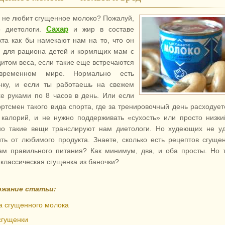
о не любит сгущенное молоко? Пожалуй,
Сахар
о диетологи.
и жир в составе
кта как бы намекают нам на то, что он
 для рациона детей и кормящих мам с
итом веса, если такие еще встречаются
временном мире. Нормально есть
нку, и если ты работаешь на свежем
хе руками по 8 часов в день. Или если
ортсмен такого вида спорта, где за тренировочный день расходует
 калорий, и не нужно поддерживать «сухость» или просто низки
о такие вещи транслируют нам диетологи. Но худеющих не уд
ить от любимого продукта. Знаете, сколько есть рецептов сгуще
ам правильного питания? Как минимум, два, и оба просты.
Но 
 классическая сгущенка из баночки?
ржание статьи:
а сгущенного молока
сгущенки