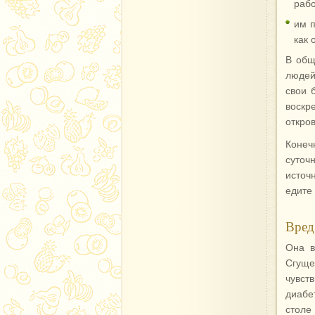
рабо
им п
как 
В общ
людей
свои 
воскр
откро
Конеч
суточ
источ
едите
Вред
Она в
Сгуще
чувст
диабе
столе