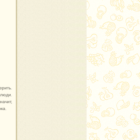
ерить.
 люди.
начит,
ка.