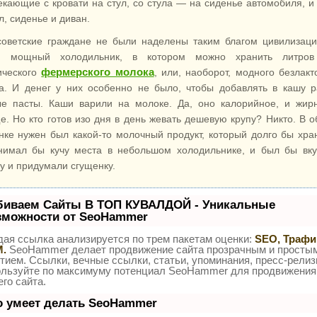
екающие с кровати на стул, со стула — на сиденье автомобиля, и
л, сиденье и диван.
советские граждане не были наделены таким благом цивилизаци
ой мощный холодильник, в котором можно хранить литров
фермерского молока
ического
, или, наоборот, модного безлакт
а. И денег у них особенно не было, чтобы добавлять в кашу 
е пасты. Каши варили на молоке. Да, оно калорийное, и жир
е. Но кто готов изо дня в день жевать дешевую крупу? Никто. В 
нке нужен был какой-то молочный продукт, который долго бы хра
нимал бы кучу места в небольшом холодильнике, и был бы вк
у и придумали сгущенку.
биваем Сайты В ТОП КУВАЛДОЙ - Уникальные
зможности от SeoHammer
ая ссылка анализируется по трем пакетам оценки:
SEO, Трафи
.
SeoHammer делает продвижение сайта прозрачным и просты
тием. Ссылки, вечные ссылки, статьи, упоминания, пресс-релиз
ользуйте по максимуму потенциал SeoHammer для продвижения
го сайта.
о умеет делать SeoHammer