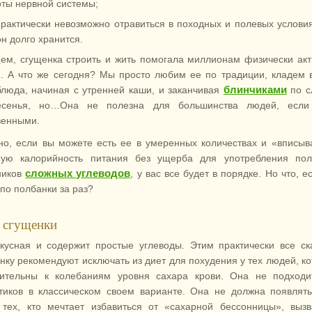
ты нервной системы;
рактически невозможно отравиться в походных и полевых условия
он долго хранится.
ем, сгущенка строить и жить помогала миллионам физически ак
. А что же сегодня? Мы просто любим ее по традиции, кладем 
блинчиками
блюда, начиная с утренней каши, и заканчивая
по с
есенья, но…Она не полезна для большинства людей, если
венными.
но, если вы можете есть ее в умеренных количествах и «вписыв
ную калорийность питания без ущерба для употребления пол
сложных углеводов
ников
, у вас все будет в порядке. Но что, е
 по
полбанки за раз?
 сгущенки
кусная и содержит простые углеводы. Этим практически все ск
нку рекомендуют исключать из диет для похудения у тех людей, к
вительны к колебаниям уровня сахара крови. Она не подходи
тиков в классическом своем варианте. Она не должна появлят
 тех, кто мечтает избавиться от «сахарной бессонницы», выз