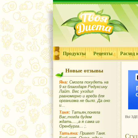
Продукты
Рецепты
Расход 
Новые отзывы
Яна:
Смогла похудеть на
9 кг благодаря Редуксину
Лайт. Вес уходил
равномерно и вреда для
организма не было. Да оно
и...
Таня:
Татьян,поняла
Вас,тогда будем
ВЫ ЗДЕ
ждать….,а я сама из
Оренбурга… ;.
Татьяна:
Привет Таня.
Сгущ
Ещё нет. Очень жду и