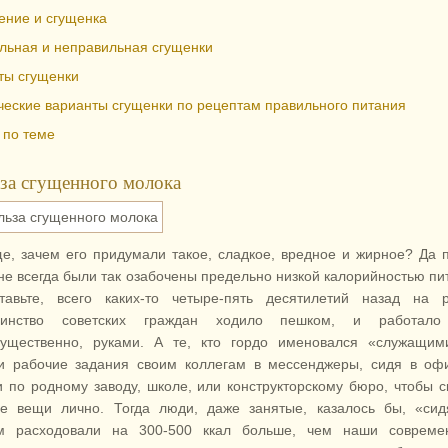
ение и сгущенка
льная и неправильная сгущенки
ты сгущенки
ческие варианты сгущенки по рецептам правильного питания
 по теме
за сгущенного молока
е, зачем его придумали такое, сладкое, вредное и жирное? Да 
не всегда были так озабочены предельно низкой калорийностью пи
тавьте, всего каких-то четыре-пять десятилетий назад на р
шинство советских граждан ходило пешком, и работало
ущественно, руками. А те, кто гордо именовался «служащим
и рабочие задания своим коллегам в мессенджеры, сидя в оф
и по родному заводу, школе, или конструкторскому бюро, чтобы с
е вещи лично. Тогда люди, даже занятые, казалось бы, «сид
м расходовали на 300-500 ккал больше, чем наши современ