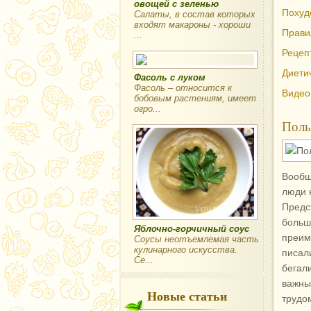
овощей с зеленью
Похуд
Салаты, в состав которых
входят макароны - хороши
Прави
...
Рецеп
Диети
Фасоль с луком
Фасоль – относится к
Видео
бобовым растениям, имеет
огро...
Поль
Вообщ
люди 
Предс
боль
Яблочно-горчичный соус
преим
Соусы неотъемлемая часть
кулинарного искусства.
писал
Се...
бегал
важны
Новые статьи
трудо