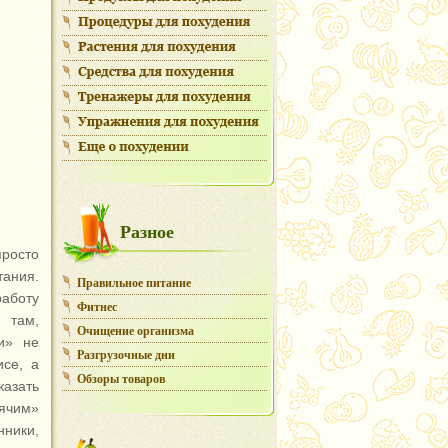
Разное
просто
тания.
Правильное питание
аботу
Фитнес
 там,
Очищение организма
и» не
Разгрузочные дни
исе, а
Обзоры товаров
казать
ячим»
ники,