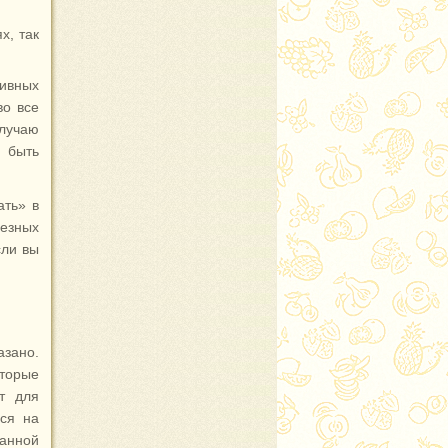
х, так
тивных
во все
лучаю
 быть
ать» в
езных
сли вы
азано.
оторые
т для
ься на
ванной