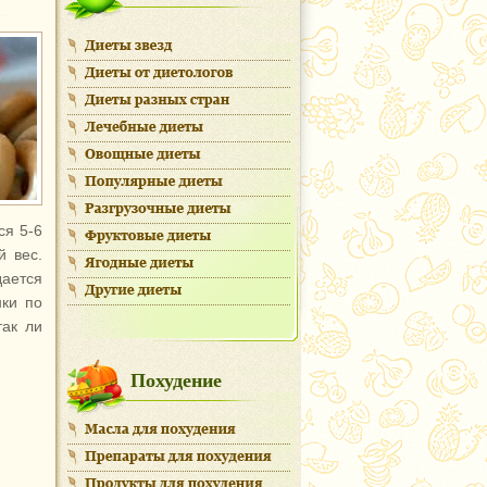
ся 5-6
й вес.
ается
нки по
так ли
Похудение