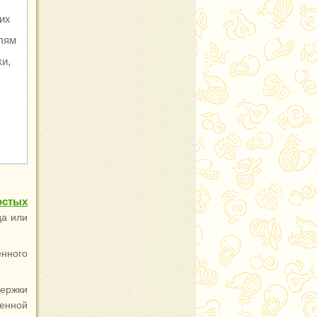
их
елям
и,
остых
да или
енного
ержки
енной