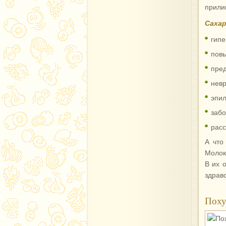
прили
Сахар
гипе
пов
пред
невр
эпил
забо
расс
А что
Молок
В их 
здрав
Поху