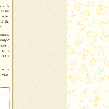
сть. В
 каких
 еды,
ки? Вы
е.
ловину
одукт
 Прямо
вки с
100 г
, если
 «чит-