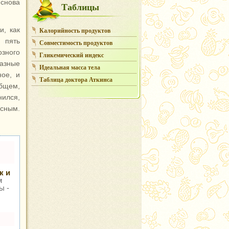
 снова
Таблицы
и, как
Калорийность продуктов
 пять
Совместимость продуктов
озного
Гликемический индекс
разные
Идеальная масса тела
ное, и
Таблица доктора Аткинса
общем,
нился,
усным.
к и
м
ы -