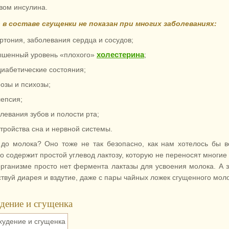
вом инсулина.
 в составе сгущенки не показан при многих заболеваниях:
ртония, заболевания сердца и сосудов;
холестерина
ышенный уровень «плохого»
;
иабетические состояния;
озы и психозы;
епсия;
левания зубов и полости рта;
тройства сна и нервной системы.
 до молока? Оно тоже не так безопасно, как нам хотелось бы в
о содержит простой углевод лактозу, которую не переносят многие
организме просто нет фермента лактазы для усвоения молока. А з
ствуй диарея и вздутие, даже с пары чайных ложек
сгущенного моло
дение и сгущенка