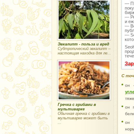
— Пр
поку
бир
— Ре
и еж
— В
публ
— Se
кото
Эвкалипт - польза и вред
Seo
Субтропический эвкалипт –
прод
настоящая находка для ле...
тече
Зар
С точ
он 
угл
тяже
Гречка с грибами в
он 
мультиварке
Обычная гречка с грибами в
белк
мультиварке может быть
он 
...
нор