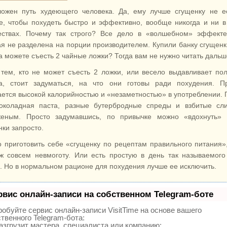
ложен путь худеющего человека. Да, ему лучше сгущенку не е
е, чтобы похудеть быстро и эффективно, вообще никогда и ни в
ествах. Почему так строго? Все дело в «волшебном» эффекте
ая не разделена на порции производителем. Купили банку сгущен
а можете съесть 2 чайные ложки? Тогда вам не нужно читать дальш
 тем, кто не может съесть 2 ложки, или весело выдавливает по
а, стоит задуматься, на что они готовы ради похудения. Пр
ается высокой калорийностью и «незаметностью» в употреблении.
околадная паста, разные бутербродные спреды и взбитые сли
еным. Просто задумавшись, по привычке можно «вдохнуть» 
нки запросто.
 приготовить себе «сгущенку по рецептам правильного питания»
ж совсем невмоготу. Или есть простую в день так называемого
. Но в нормальном рационе для похудения лучше
ее исключить.
рвис онлайн-записи на собственном Telegram-боте
обуйте сервис онлайн-записи VisitTime на основе вашего
твенного Telegram-бота:
згрузит мастера, специалиста или компанию;