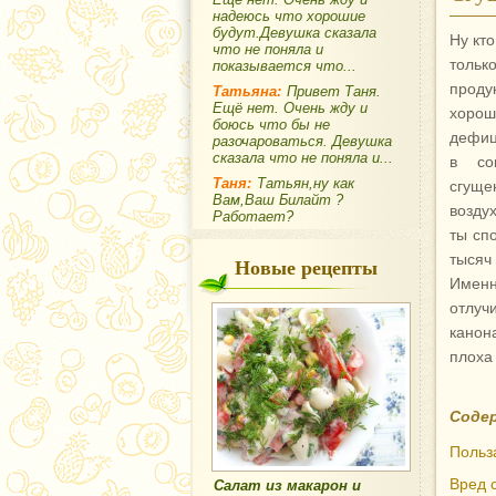
надеюсь что хорошие
будут.Девушка сказала
Ну кт
что не поняла и
тольк
показывается что...
проду
Татьяна:
Привет Таня.
Ещё нет. Очень жду и
хорош
боюсь что бы не
дефиц
разочароваться. Девушка
сказала что не поняла и...
в со
Таня:
Татьян,ну как
сгуще
Вам,Ваш Билайт ?
возду
Работает?
ты сп
тысяч
Новые рецепты
Именн
отлуч
канон
плоха
Соде
Польз
Вред 
Салат из макарон и