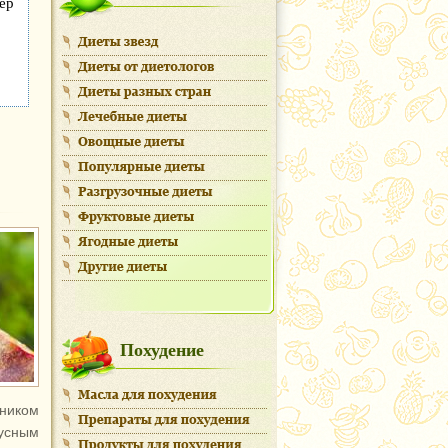
ер
Похудение
ником
кусным