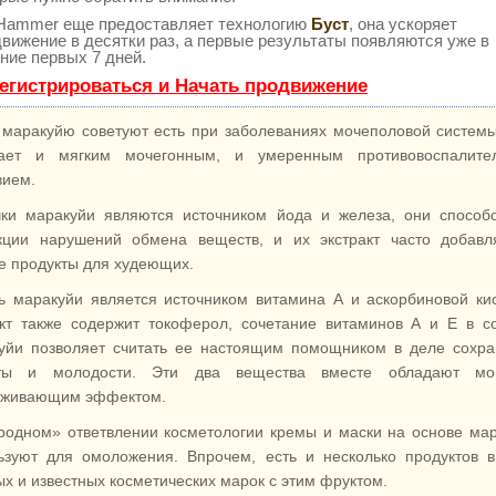
Hammer еще предоставляет технологию
Буст
, она ускоряет
вижение в десятки раз, а первые результаты появляются уже в
ние первых 7 дней.
егистрироваться и Начать продвижение
 маракуйю советуют есть при заболеваниях мочеполовой систем
ает и мягким мочегонным, и умеренным противовоспалите
вием.
ки маракуйи являются источником йода и железа, они способ
кции нарушений обмена веществ, и их экстракт часто добавл
е продукты для худеющих.
ь маракуйи является источником витамина А и аскорбиновой ки
кт также содержит токоферол, сочетание витаминов А и Е в с
уйи позволяет считать ее настоящим помощником в деле сохр
оты и молодости. Эти два вещества вместе обладают м
живающим эффектом.
родном» ответвлении косметологии кремы и маски на основе ма
ьзуют для омоложения. Впрочем, есть и несколько продуктов 
ых и известных косметических марок с
этим фруктом.