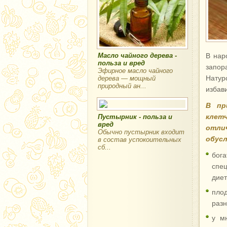
Масло чайного дерева -
В нар
польза и вред
запор
Эфирное масло чайного
Натур
дерева — мощный
природный ан...
избав
В пр
клетч
Пустырник - польза и
вред
отли
Обычно пустырник входит
обусл
в состав успокоительных
сб...
бог
спе
диет
пло
разн
у м