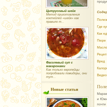
проду
Цитрусовый шейк
Соде
Метод приготовления
коктейлей «шейк» как
Полез
правило т...
Где ку
Как ед
Пюре 
Масло
Рецеп
Вред
Фасолевый суп с
макаронами
Калор
Как только европейцы
попробовали помидоры, они
Видео
тут...
Поле
Новые статьи
Марак
и Южн
почти 