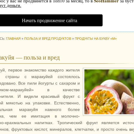
SeoHammer
рос у вас не продвинется в Топ10 за месяц, то в
за буст
нут деньги.
Начать продвижение сайта
СЬ:
ГЛАВНАЯ
»
ПОЛЬЗА И ВРЕД ПРОДУКТОВ
»
ПРОДУКТЫ НА БУКВУ «М»
куйя — польза и вред
уй, первое знакомство каждого жителя
й страны с маракуйей состоялось
едовано. Все пили йогурты с сахаром и
сиком-маракуйей» в качестве
нителя. И видели красивый фрукт с
ой мякотью на упаковке. Естественно,
ральная маракуйя намного более
зна, чем ее имитация в молочно-
но-крахмальных напитках. Тропический фрукт является источ
инов, фруктовых кислот, минералов, клетчатки, и просто очень в