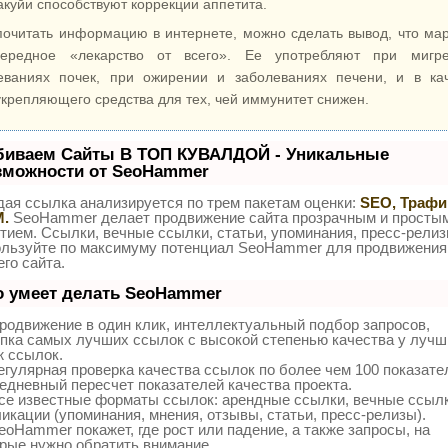
куйи способствуют коррекции аппетита.
почитать информацию в интернете, можно сделать вывод, что ма
ередное «лекарство от всего». Ее употребляют при мигр
еваниях почек, при ожирении и заболеваниях печени, и в ка
крепляющего средства для тех, чей иммунитет снижен.
биваем Сайты В ТОП КУВАЛДОЙ - Уникальные
зможности от SeoHammer
ая ссылка анализируется по трем пакетам оценки:
SEO, Трафи
.
SeoHammer делает продвижение сайта прозрачным и просты
тием. Ссылки, вечные ссылки, статьи, упоминания, пресс-релиз
ользуйте по максимуму потенциал SeoHammer для продвижения
го сайта.
о умеет делать SeoHammer
одвижение в один клик, интеллектуальный подбор запросов,
пка самых лучших ссылок с высокой степенью качества у лучш
ж ссылок.
гулярная проверка качества ссылок по более чем 100 показат
едневный пересчет показателей качества проекта.
се известные форматы ссылок: арендные ссылки, вечные ссылк
икации (упоминания, мнения, отзывы, статьи, пресс-релизы).
oHammer покажет, где рост или падение, а также запросы, на
рые нужно обратить внимание.