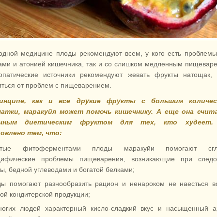
одной медицине плоды рекомендуют всем, у кого есть проблемы
ами и атонией кишечника, так и со слишком медленным пищевар
опатические источники рекомендуют жевать фрукты натощак, 
иться от проблем с пищеварением.
инципе, как и все другие фрукты с большим количе
атки, маракуйя может помочь кишечнику. А еще она счит
чным диетическим фруктом для тех, кто худеет.
овлено тем, что:
атые фитоферментами плоды маракуйи помогают сгл
цифические проблемы пищеварения, возникающие при следо
ы, бедной углеводами и богатой белками;
ды помогают разнообразить рацион и ненароком не наесться в
ой кондитерской продукции;
ногих людей характерный кисло-сладкий вкус и насыщенный а