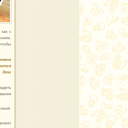
 как с
ением.
чтобы
ством
ается
 Это
адить
вании
сякой-
ромат