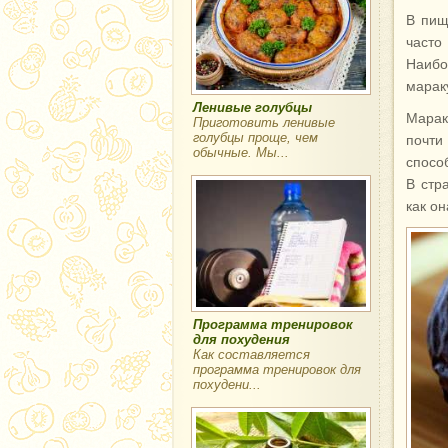
В пищ
часто
Наиб
марак
Ленивые голубцы
Марак
Приготовить ленивые
голубцы проще, чем
почти
обычные. Мы...
спосо
В стр
как он
Программа тренировок
для похудения
Как составляется
программа тренировок для
похудени...