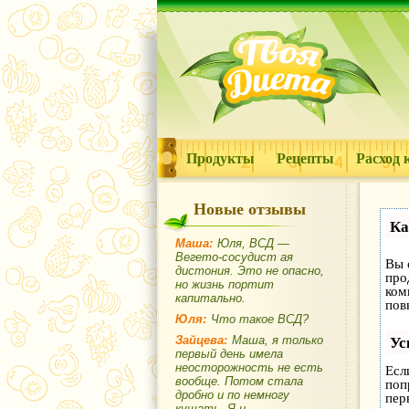
Продукты
Рецепты
Расход 
Новые отзывы
Ка
Маша:
Юля, ВСД —
Вегето-сосудист ая
Вы 
дистония. Это не опасно,
про
но жизнь портит
ком
капитально.
пов
Юля:
Что такое ВСД?
Ус
Зайцева:
Маша, я только
первый день имела
неосторожность не есть
Есл
вообще. Потом стала
поп
дробно и по немногу
пер
кушать. Я и...