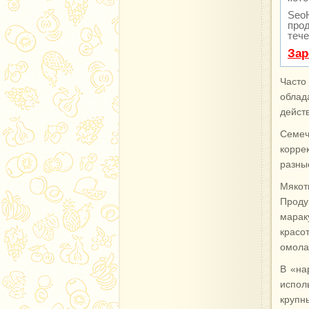
Seo
прод
тече
Зар
Часто
облад
дейст
Семеч
корре
разны
Мякот
Проду
марак
крас
омола
В «на
испол
крупн