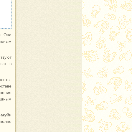
ы. Она
льным
ствуют
яют в
слоты.
оставе
анения
ощным
ракуйи
вполне