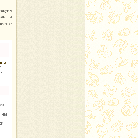
ракуйя
ени и
честве
к и
м
ы -
их
елям
и,