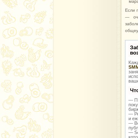
мара
Если 
— оч
забол
общеу
За
во
Кажд
SMM
заня
исп
ваше
Чт
— Пр
поку
бир
— Ре
и еж
— В
публ
— Se
кото