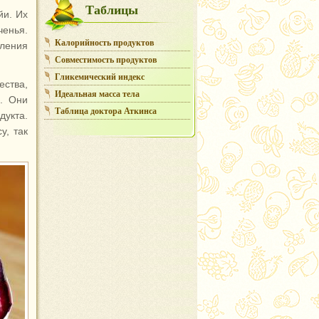
Таблицы
йи. Их
ченья.
Калорийность продуктов
ления
Совместимость продуктов
Гликемический индекс
ства,
Идеальная масса тела
. Они
Таблица доктора Аткинса
дукта.
у, так