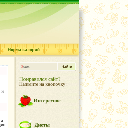
а
Норма калорий
Понравился сайт?
Нажмите на кнопочку:
 и
Интересное
 а
Диеты
дин