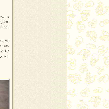
ые, не
одают
е есть
колько
а них.
ый. На
да его