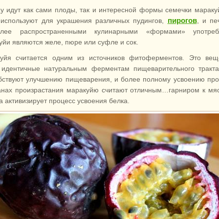
у идут как сами плоды, так и интересной формы семечки мараку
пирогов
 используют для украшения различных пудингов,
, и пе
олее распространенными кулинарными «формами» употреб
уйи являются желе, пюре или суфле и сок.
уйя считается одним из источников фитоферментов. Это веще
 идентичные натуральным ферментам пищеварительного тракта
бствуют улучшению пищеварения, и более полному усвоению про
анах произрастания маракуйю считают отличным…гарниром к мяс
а активизирует процесс усвоения белка.