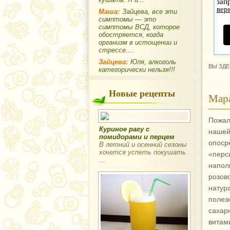
зап
вер
Маша:
Зайцева, все эти
симптомы — это
симптомы ВСД, которое
обостряется, когда
организм в истощении и
стрессе....
Зайцева:
Юля, алкоголь
ВЫ ЗДЕ
категорически нельзя!!!
Новые рецепты
Мара
Пожал
Куриное рагу с
наше
помидорами и перцем
опоср
В летний и осенний сезоны
хочется успеть покушать
«пер
...
напол
розов
нату
поле
сахар
витам