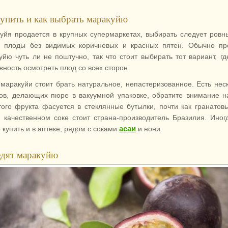
купить и как выбрать маракуйю
уйя продается в крупных супермаркетах, выбирать следует ровн
 плоды без видимых коричневых и красных пятен. Обычно пр
уйю чуть ли не поштучно, так что стоит выбирать тот вариант, гд
жность осмотреть плод со всех сторон.
маракуйи стоит брать натуральное, непастеризованное. Есть нес
ов, делающих пюре в вакуумной упаковке, обратите внимание н
того фрукта фасуется в стеклянные бутылки, почти как гранатов
 качественном соке стоит страна-производитель Бразилия. Иног
асаи
 купить и в аптеке, рядом с
соками
и нони.
едят маракуйю