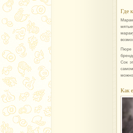
Где 
Марак
мятые
марак
возмо
Пюре 
бренд
Сок э
самом
можно
Как 