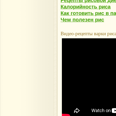
Рецепты рисовой ди
Калорийность риса
Как готовить рис в п
Чем полезен рис
Видео-рецепты варки риса