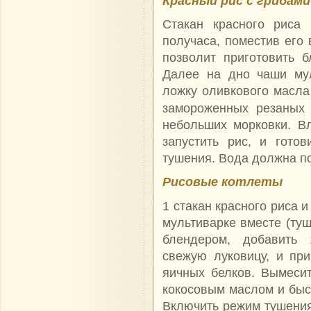
Красный рис с грибам
Стакан красного риса 
получаса, поместив его 
позволит приготовить 
Далее на дно чаши мул
ложку оливкового масла
замороженных резаны
небольших морковки. Вл
запустить рис, и гото
тушения. Вода должна п
Рисовые котлеты
1 стакан красного риса и
мультиварке вместе (туш
блендером, добавить 
свежую луковицу, и при
яичных белков. Вымеси
кокосовым маслом и быст
Включить режим тушения 