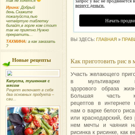
запрос у вас не продвинется в
так не хочется
вернут деньги.
Ирина:
Добрый
день.Скажите
пожалуйста,пью
Начать продв
четвёртую таблетку
билайт,в горле ком стоит
так не приятно.Нужно
прекратить...
ВЫ ЗДЕСЬ:
ГЛАВНАЯ
»
ПРАВ
ТАХМИНА:
а как заказать
?
Новые рецепты
Как приготовить рис в 
Участь желающего приго
в мультиварке по
Капуста, тушенная с
мясом
здорового образа жиз
Рецепт включает в себя
два основных продукта –
Большая часть ку
сви...
рецептов в интернете 
нам о варке белого рис
или краснодарский, без
нем мечты и чаяния на
рисинка к рисинке, как 