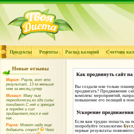
Продукты
Рецепты
Расход калорий
Счетчик ка
Новые отзывы
Как продвинуть сайт на
Мария:
Раула, вот это
результат, 13 кг меньше
Вы создали или только планиру
чем за месяц,супер
продвигать? Продвижение сайт
комплекс мероприятий, напра
Михаил:
Маку пью
повышение его позиций в пои
переодически,ко гда силы
покидают.С неё и эрекция
в порядке и сил
Ускорение продвижения
прибавляет,посл е неё
как...
Если вам трудно попасть на п
Буст
Раула:
Может надо еще
попробуйте технологию
первые результаты появляются
добавить спорт?
Чего