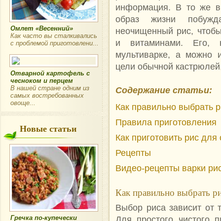
информация. В то же в
образ жизни побужд
Омлет «Весенний»
неочищенный рис, чтобы
Как часто вы сталкивались
и витаминами.
Его, 
с проблемой приготовлени...
мультиварке, а можно 
цели обычной кастрюлей, 
Отварной картофель с
чесноком и перцем
В нашей стране одним из
Содержание статьи:
самых востребованных
овоще...
Как правильно выбрать р
Правила приготовления
Новые статьи
Как приготовить рис для
Рецепты
Видео-рецепты варки рис
Как правильно выбрать р
Выбор риса зависит от т
Для простого чистого 
Гречка по-купечески