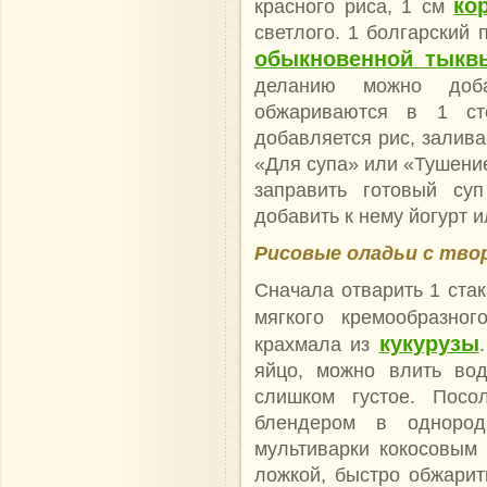
ко
красного риса, 1 см
светлого. 1 болгарский 
обыкновенной тыкв
деланию можно доб
обжариваются в 1 ст
добавляется рис, залива
«Для супа» или «Тушение
заправить готовый суп
добавить к нему йогурт 
Рисовые оладьи с тво
Сначала отварить 1 стак
мягкого кремообразно
кукурузы
крахмала из
яйцо, можно влить во
слишком густое. Посол
блендером в однород
мультиварки кокосовым 
ложкой, быстро обжарит