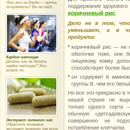
Что это за блюдо — гречка
поддержание здорового 
по-купечески? Вы не найд...
коричневый рис
.
Дело не в том, чт
уменьшает, а в ч
продукта:
коричневый рис — не 
оболочки тоже, они 
Кардио натощак
пищевому комку допо
Делать или не делать
кардио натощак? Это
способствует более бы
вопрос по...
он содержит 8 аминок
группы В, чем его белый
Но все это прекрасно в 
нашей стране не выра
только одного сорта 
обычную «детсадовск
совершенно не подхо
Экстракт зеленого чая
Обратите внимание,
потребление клетчатки.
экстракт зеленого чая есть