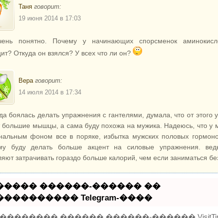
Таня
говорит:
19 июня 2014 в 17:03
ень понятно. Почему у начинающих спорсменок аминокисл
ит? Откуда он взялся? У всех что ли он?
Вера
говорит:
14 июля 2014 в 17:34
гда боялась делать упражнения с гантелями, думала, что от этого 
т большие мышцы, а сама буду похожа на мужика. Надеюсь, что у 
нальным фоном все в поряке, избытка мужских половых гормоно
му буду делать больше акцент на силовые упражнения. вед
ляют затрачивать гораздо больше калорий, чем если заниматься без
����� ������-������ ��
���������� Telegram-����
�������� ������ ������-������ VisitTi