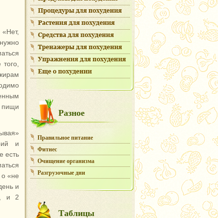
 «Нет,
 нужно
маться
 того,
 жирам
одимо
енным
й пищи
Разное
рывая»
Правильное питание
рий и
Фитнес
е есть
Очищение организма
аться
Разгрузочные дни
 о «не
день и
, и 2
Таблицы