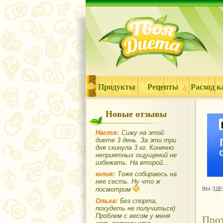
Продукты
Рецепты
Расход к
Новые отзывы
Настя:
Сижу на этой
диете 3 день. За эти три
дня скинула 3 кг. Конечно
неприятных ощущений не
избежать. На второй...
юлия:
Тоже собираюсь на
нее сесть. Ну что ж
посмотрим
ВЫ ЗДЕ
Ольга:
Без спорта,
похудеть не получиться)
Проблем с весом у меня
Прот