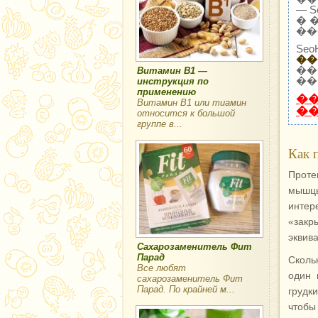
— 
� 
��
Se
��
��
Витамин В1 —
��
инструкция по
применению
�
Витамин В1 или тиамин
�
относится к большой
группе в...
Как 
Проте
мышцы
интер
«зак
эквив
Сахарозаменитель Фит
Парад
Сколь
Все любят
один 
сахарозаменитель Фит
Парад. По крайней м...
грудк
чтобы