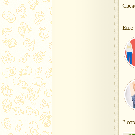
Свеж
Ещё 
7 от