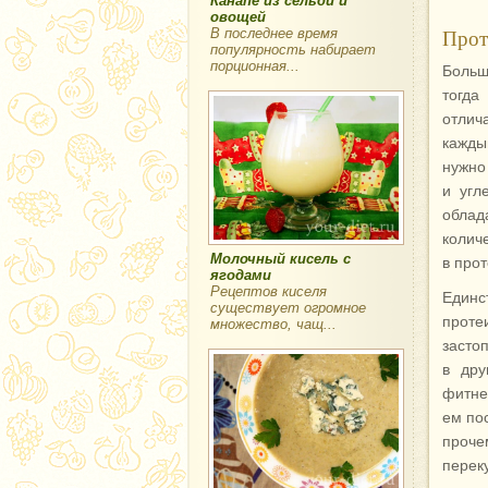
Канапе из сельди и
овощей
Прот
В последнее время
популярность набирает
порционная...
Больш
тогда
отлич
кажды
нужно
и угл
облад
колич
Молочный кисель с
в про
ягодами
Рецептов киселя
Единс
существует огромное
проте
множество, чащ...
застоп
в дру
фитне
ем по
проче
перек