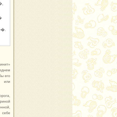
�,
�
�.
чинит»
еднем
бы его
, или
орога,
уриной
енной,
ь себе