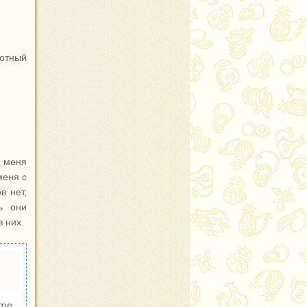
отный
у меня
меня с
в нет,
ь они
 них.
me