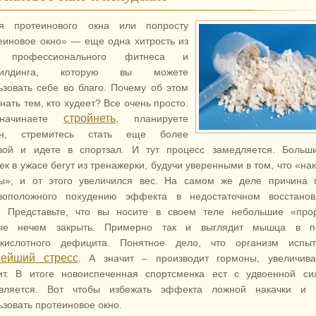
я протеинового окна или попросту
еиновое окно» — еще одна хитрость из
 профессионального фитнеса и
билдинга, которую вы можете
ьзовать себе во благо. Почему об этом
нать тем, кто худеет? Все очень просто.
стройнеть
начинаете
, планируете
он, стремитесь стать еще более
вой и идете в спортзал. И тут процесс замедляется. Больши
ек в ужасе бегут из тренажерки, будучи уверенными в том, что «на
», и от этого увеличился вес. На самом же деле причина 
воположного похудению эффекта в недостаточном восстанов
 Представьте, что вы носите в своем теле небольшие «прор
рые нечем закрыть.
Примерно так и выглядит мышца в п
кислотного дефицита. Понятное дело, что организм испыт
нейший стресс
. А значит – производит гормоны, увеличив
ит. В итоге новоиспеченная спортсменка ест с удвоенной си
вляется. Вот чтобы избежать эффекта ложной накачки и 
ьзовать протеиновое окно.