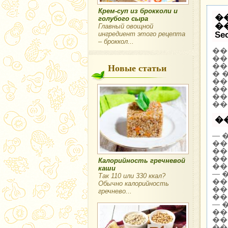
Крем-суп из брокколи и
�
голубого сыра
�
Главный овощной
ингредиент этого рецепта
Se
– броккол...
��
��
Новые статьи
��
� 
��
��
��
��
�
— 
��
��
��
Калорийность гречневой
��
каши
— 
Так 110 или 330 ккал?
��
Обычно калорийность
��
гречнево...
��
— 
��
��
��