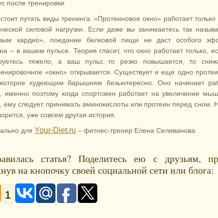
ус после тренировки.
 стоит путать виды тренинга. «Протеиновое окно» работает только
ической силовой нагрузки. Если даже вы занимаетесь так назы
вым кардио», поедание белковой пищи не даст особого эфф
на – в вашем пульсе. Теория гласит, что окно работает только, е
руетесь тяжело, а ваш пульс то резко повышается, то снижа
ренировочное «окно» открывается. Существует и еще одно проте
 которое худеющим барышням безынтересно. Оно начинает раб
, именно поэтому когда спортсмен работает на увеличение мы
, ему следует принимать аминокислоты или протеин перед сном. Н
ворится, уже совсем другая история.
Your-Diet.ru
ально для
– фитнес-тренер Елена Селиванова
авилась статья? Поделитесь ею с друзьям, пр
нув на кнопочку своей социальной сети или блога:
1