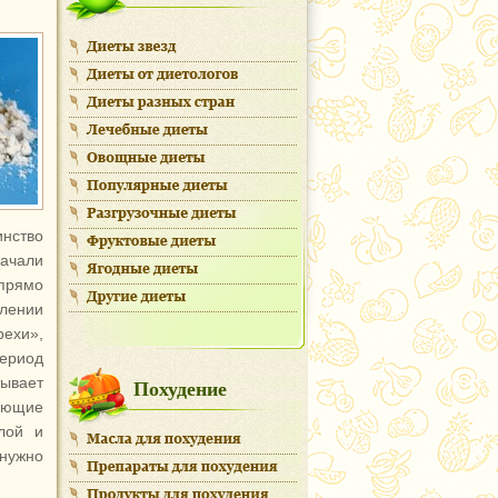
нство
качали
прямо
лении
ехи»,
ериод
Похудение
ывает
ающие
лой и
нужно