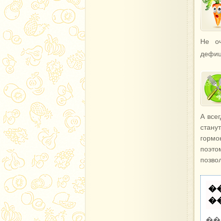
Не оч
дефиц
А все
стану
гормо
поэто
позво
�
�
��