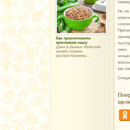
перек
Но не
класс
«сило
Причи
трени
Как приготовить
гречневую кашу
постт
Даже в разных областях
окно,
нашей страны
распространены...
ночью
массы
как го
Специ
Понр
щелк