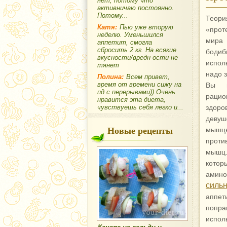
нет, потому что
активничаю постоянно.
Потому...
Теори
Катя:
Пью уже вторую
«прот
неделю. Уменьшился
мира
аппетит, смогла
сбросить 2 кг. На всякие
боди
вкусности/вредн ости не
испол
тянет
надо з
Полина:
Всем привет,
время от времени сижу на
Вы 
пд с перерывами)) Очень
раци
нравится эта диета,
чувствуешь себя легко и...
здоро
девуш
Новые рецепты
мышцы
проти
мышц.
кото
амино
силь
аппет
попра
испол