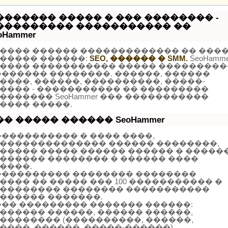
������� ����� � ��� �������� -
��������� ����������� ��
oHammer
���� ������ ������������� �� ���
����� ������:
SEO, ������ � SMM.
SeoHamme
���� ����������� ����� ���������
������� ��������. ������, ������
����, ������, ����������, �����-
���� - ����������� �� ���������
������� SeoHammer ��� �����������
���� �����.
�� ����� ������ SeoHammer
����������� � ���� ����,
�������������� ������ ��������,
����� ����� ������ ������ � �����
������ �������� � ������ ����
����.
���������� �������� ��������
���� �� ����� ��� 100 ����������� �
�������� �������� �����������
������ �������.
��� ��������� ������� ������:
������ ������, ������ ������,
�������� (����������, ������,
����, ������, �����-������).