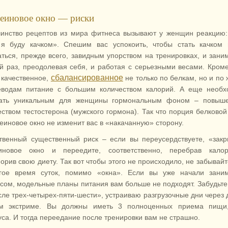
еиновое окно — риски
инство рецептов из мира фитнеса вызывают у женщин реакцию:
 я буду качком». Спешим вас успокоить, чтобы стать качком
аться, прежде всего, завидным упорством на тренировках, и зани
й раз, преодолевая себя, и работая с серьезными весами. Кроме
сбалансированное
 качественное,
не только по белкам, но и по
еводам питание с большим количеством калорий. А еще необх
ать уникальным для женщины гормональным фоном – повыш
еством тестостерона (мужского гормона). Так что порция белково
теиновое окно не изменит вас в «накачанную» сторону.
твенный существенный риск – если вы переусердствуете, «зак
иновое окно и переедите, соответственно, перебрав кало
орив свою диету. Так вот чтобы этого не происходило, не забывайт
гое время суток, помимо «окна». Если вы уже начали заним
сом, модельные планы питания вам больше не подходят. Забудьте
сле трех-четырех-пяти-шести», устраиваю разгрузочные дни через 
м экстриме. Вы должны иметь 3 полноценных приема пищи
уса. И тогда переедание после тренировки вам не страшно.