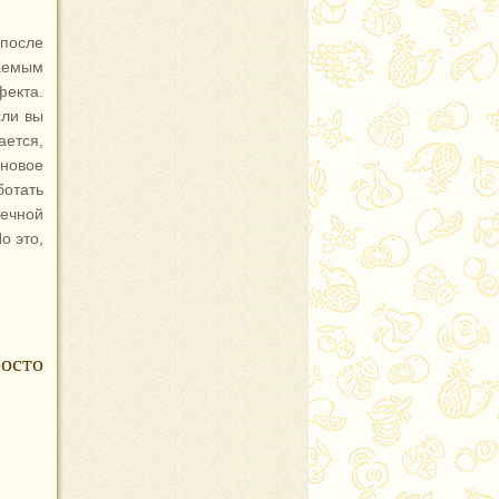
 после
ваемым
екта.
сли вы
ется,
иновое
отать
шечной
о это,
осто