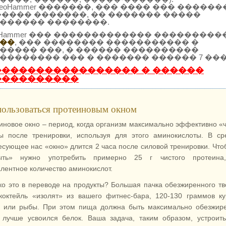
SeoHammer �������, ��� ���� ��� ������
����� �������, �� ������� �����
������ ��������.
oHammer ��� ������������� ���������
��
, ��� �������� ����������� �
����� ���, � ������ ����������
�������� ��� � ������� ������ 7 ���
����������������� � ������
����������
пользоваться протеиновым окном
иновое окно – период, когда организм максимально эффективно «
 после тренировки, используя для этого аминокислоты. В ср
есующее нас «окно» длится 2 часа после силовой тренировки. Что
рыть» нужно употребить примерно 25 г чистого протеина
алентное количество аминокислот.
ко это в переводе на продукты? Большая пачка обезжиренного тв
коктейль «изолят» из вашего фитнес-бара, 120-130 граммов к
и или рыбы. При этом пища должна быть максимально обезжир
 лучше усвоился белок. Ваша задача, таким образом, устроит