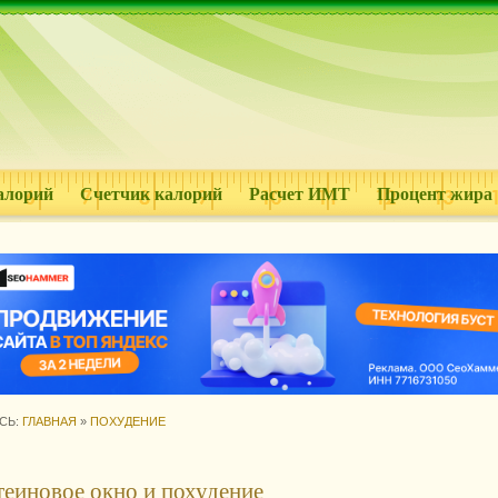
алорий
Счетчик калорий
Расчет ИМТ
Процент жира
СЬ:
ГЛАВНАЯ
»
ПОХУДЕНИЕ
еиновое окно и похудение