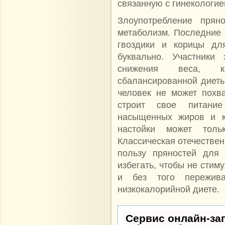
связанную с гинекологие
Злоупотребление прян
метаболизм. Последние 
гвоздики и корицы дл
буквально. Участники
снижения веса, к
сбалансированной диеты,
человек не может похва
строит свое питание
насыщенных жиров и кр
настойки может толь
Классическая отечествен
пользу пряностей для 
избегать, чтобы не стим
и без того пережив
низкокалорийной диете.
Сервис онлайн-за