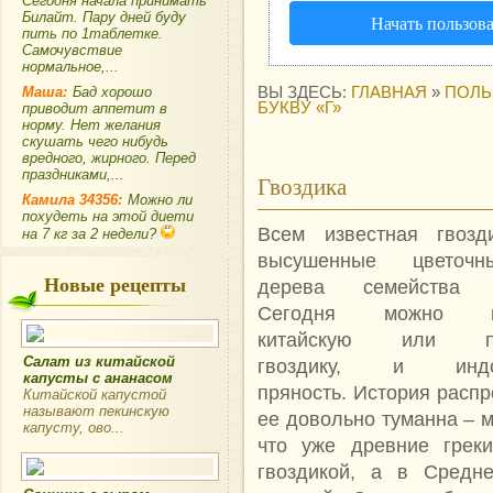
Сегодня начала принимать
Билайт. Пару дней буду
Начать пользов
пить по 1таблетке.
Самочувствие
нормальное,...
Маша:
Бад хорошо
ВЫ ЗДЕСЬ:
ГЛАВНАЯ
»
ПОЛЬ
БУКВУ «Г»
приводит аппетит в
норму. Нет желания
скушать чего нибудь
вредного, жирного. Перед
праздниками,...
Гвоздика
Камила 34356:
Можно ли
похудеть на этой диети
Всем известная гвозд
на 7 кг за 2 недели?
высушенные цветочн
Новые рецепты
дерева семейства М
Сегодня можно пр
китайскую или пр
Салат из китайской
гвоздику, и индон
капусты с ананасом
пряность. История расп
Китайской капустой
называют пекинскую
ее довольно туманна – м
капусту, ово...
что уже древние грек
гвоздикой, а в Средне