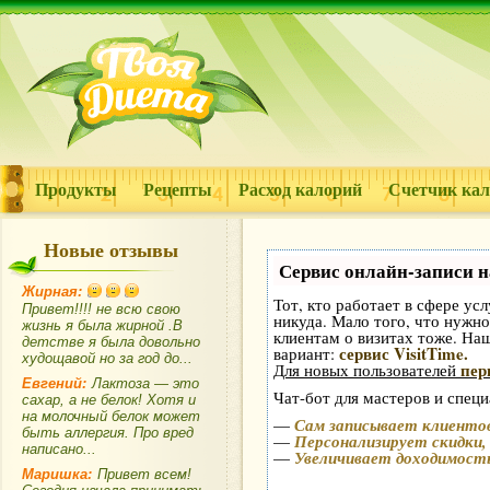
Продукты
Рецепты
Расход калорий
Счетчик ка
Новые отзывы
Сервис онлайн-записи н
Жирная:
Тот, кто работает в сфере усл
Привет!!!! не всю свою
никуда. Мало того, что нужно
жизнь я была жирной .В
клиентам о визитах тоже. Н
детстве я была довольно
сервис VisitTime.
вариант:
худощавой но за год до...
пер
Для новых пользователей
Евгений:
Лактоза — это
Чат-бот для мастеров и специ
сахар, а не белок! Хотя и
на молочный белок может
—
Сам записывает клиентов
быть аллергия. Про вред
—
Персонализирует скидки,
написано...
—
Увеличивает доходимост
Маришка:
Привет всем!