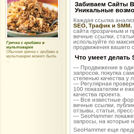
Забиваем Сайты 
Уникальные возм
Каждая ссылка анализ
SEO, Трафик и SMM.
сайта прозрачным и п
вечные ссылки, статьи
используйте по макс
Гречка с грибами в
продвижения вашего с
мультиварке
Обычная гречка с грибами в
мультиварке может быть
Что умеет делать
...
— Продвижение в один
запросов, покупка са
степенью качества у 
— Регулярная проверк
100 показателям и еж
качества проекта.
— Все известные фор
вечные ссылки, публи
отзывы, статьи, пресс
— SeoHammer покажет,
запросы, на которые 
SeoHammer еще пред