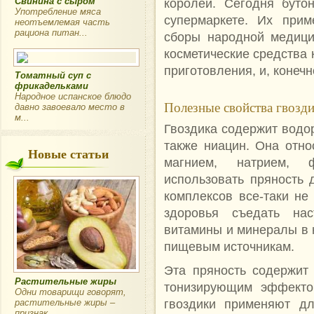
Свинина с сыром
королей. Сегодня буто
Употребление мяса
супермаркете. Их прим
неотъемлемая часть
рациона питан...
сборы народной медици
косметические средства 
приготовления, и, конеч
Томатный суп с
фрикадельками
Народное испанское блюдо
Полезные свойства гвозд
давно завоевало место в
м...
Гвоздика содержит водо
также ниацин. Она отно
Новые статьи
магнием, натрием,
использовать пряность
комплексов все-таки не
здоровья съедать нас
витамины и минералы в 
пищевым источникам.
Эта пряность содержит
Растительные жиры
тонизирующим эффекто
Одни товарищи говорят,
гвоздики применяют дл
растительные жиры –
признак...