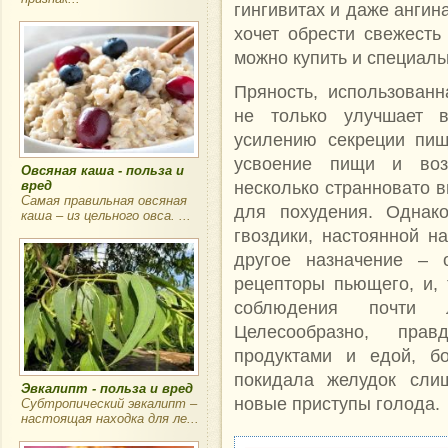
гингивитах и даже ангина
хочет обрести свежесть
можно купить и специаль
Пряность, использован
не только улучшает в
усилению секреции пищ
усвоение пищи и воз
Овсяная каша - польза и
несколько странновато в
вред
Самая правильная овсяная
для похудения. Однак
каша – из цельного овса. ...
гвоздики, настоянной н
другое назначение – 
рецепторы пьющего, и,
соблюдения почти л
Целесообразно, прав
продуктами и едой, бо
покидала желудок сли
Эвкалипт - польза и вред
новые приступы голода.
Субтропический эвкалипт –
настоящая находка для ле...