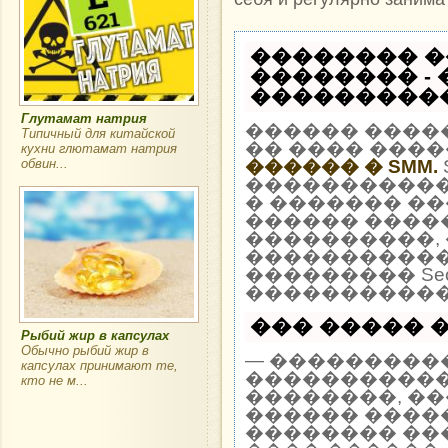
�������� �
�������� -
�����������
Глутамат натрия
������ ����
Типичный для китайской
�� ���� ����
кухни глютамат натрия
обвин...
������ � SMM.
�����������
� ������� ��
������ �����
����������, 
�����������
��������� Seo
�����������
��� ����� �
Рыбий жир в капсулах
Обычно рыбий жир в
— ����������
капсулах принимают те,
�����������
кто не м...
��������, �
������ ����
�������� ��