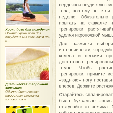
сердечно-сосудистую си
тела, поэтому не стои
неделю. Обязательно 
прыгать на скакалке 
тренировки растягива
Уроки йоги для похудения
Обычно уроки йоги для
уделяя икроножной мышц
похудения мы скачиваем или
п...
Для разминки выбери
интенсивности, чередуй
колена и легкими пр
достаточно тренированы
темпе. Чтобы растя
тренировки, примите и
«заднюю» ногу поставьт
Диетическая творожная
вперед. Держите растяжку
запеканка
Обычно диетическая
Старайтесь спланироват
творожная запеканка
готовится п...
была буквально «впис
отступайте от режима.
себя и регулярно занима