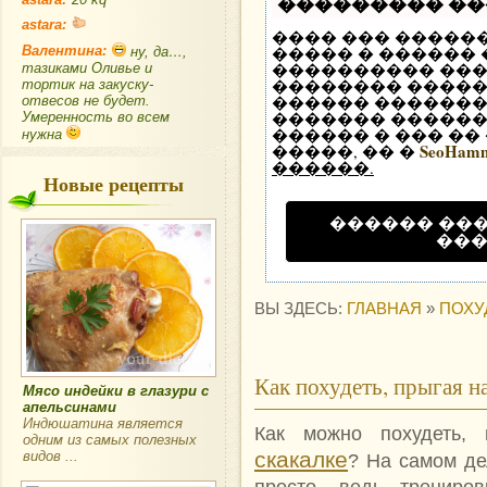
��������� �
astara:
���� ��� �����
Валентина:
����� � ������
ну, да…,
���������� ��
тазиками Оливье и
�������� �����
тортик на закуску-
������ �������
отвесов не будет.
������� ������ 
Умеренность во всем
������ � ��� ��
нужна
SeoHam
�����, �� �
������.
Новые рецепты
������ ��
��
ВЫ ЗДЕСЬ:
ГЛАВНАЯ
»
ПОХУ
Как похудеть, прыгая на
Мясо индейки в глазури с
апельсинами
Индюшатина является
Как можно похудеть, 
одним из самых полезных
скакалке
видов ...
? На самом де
просто, ведь трениро