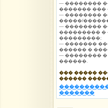
— �������� 
������� ��� 
— �������� 
�����/������
— �������� 
��������� �
���������;
— ������� �
������ � ���
— �������� �
������.
��� ����� �
������ ����
����������
�������