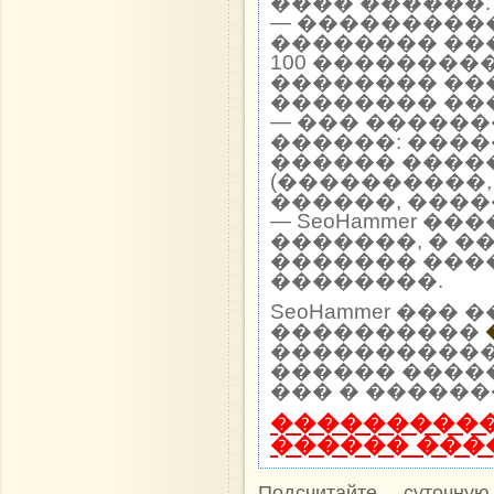
���� ������.
— ���������
�������� ��
100 ��������
�������� ��
�������� ��
— ��� �����
������: ����
������ ����
(����������,
������, ����
— SeoHammer �
�������, � �
������� ���
��������.
SeoHammer ��
����������
����������� 
������ ����
��� � ������
����������
������ ���
Подсчитайте суточну