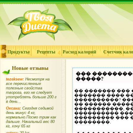
Продукты
Рецепты
Расход калорий
Счетчик кал
Новые отзывы
��� ��������
�����?
tezeksew:
Несмотря на
все перечисленные
полезные свойства
�� ������� ���
творога, его не следует
������� ���� ��
употреблять больше 200 г
����������? ��
в день...
�� ������ �����
�����������, �
Оксана:
Сегодня седьмой
���������� ���
день минус 4 кг,
��������� ��� 
нормально.Посмо трим как
��������.
дальше. Начальный вес 80
кг, хочу 65 кг
astara:
20 kq