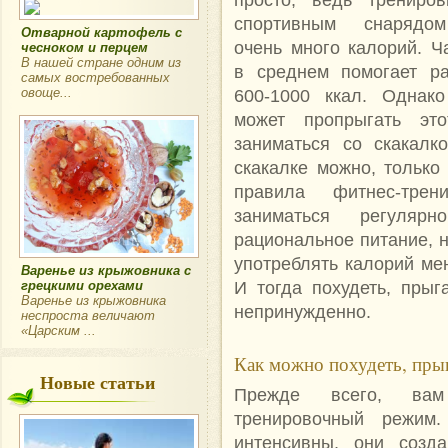
спортивным снарядо
Отварной картофель с
очень много калорий. Ч
чесноком и перцем
В нашей стране одним из
в среднем помогает ра
самых востребованных
овоще...
600-1000 ккал. Однак
может пропрыгать эт
заниматься со скакалк
скакалке можно, только
правила фитнес-трен
заниматься регуля
рациональное питание, н
употреблять калорий мен
Варенье из крыжовника с
И тогда похудеть, прыг
грецкими орехами
Варенье из крыжовника
непринужденно.
неспроста величают
«Царским ...
Как можно похудеть, прыг
Новые статьи
Прежде всего, вам
тренировочный режим.
интенсивны, они созда