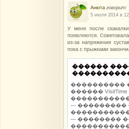
Анюта
говорит:
5 июля 2014 в 12
У меня после скакалк
появляются. Советовалас
из-за напряжения сустав
пока с прыжками закончи
������ ���
�����������
���������� 
������ VisitTi
������������ 
— ��������� 
�����������
— �������� 
�����������