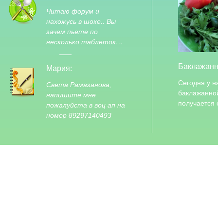
Читаю форум и
нахожусь в шоке.. Вы
зачем пьете по
несколько таблеток…
Баклажанн
Мария:
Сегодня у н
Света Рамазанова,
баклажанно
напишите мне
получается
пожалуйста в воц ап на
номер 89297140493