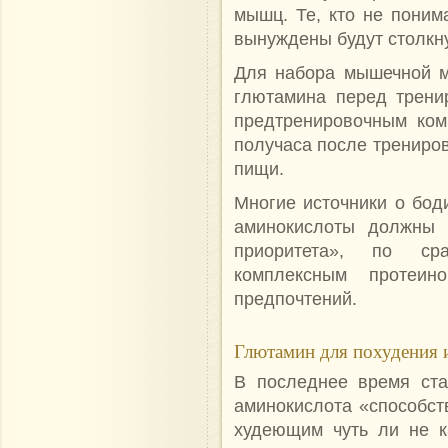
мышц. Те, кто не поним
вынуждены будут столкну
Для набора мышечной м
глютамина перед трени
предтренировочным ком
получаса после трениров
пищи.
Многие источники о бод
аминокислоты должны п
приоритета», по с
комплексным проте
предпочтений.
Глютамин для похудения 
В последнее время ста
аминокислота «способст
худеющим чуть ли не к