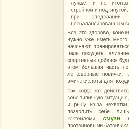
лучше, и по итогам
стройной и подтянутой,
при следовании
несбалансированным с
Все это здорово, конеч
нужно уже иметь много
начинают тренироватьс
цель похудеть, влияни
спортивных добавок буд
этом большая часть по
легковерные новички, к
аминокислоты для похуд
Так когда же действит
себе типичную ситуацию,
и рыбу из-за нехватки
позволить себе лишь
смузи
коктейлями,
, 
протеиновыми батончикам