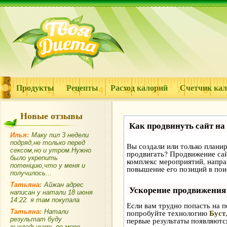
Продукты
Рецепты
Расход калорий
Счетчик ка
Новые отзывы
Как продвинуть сайт на
Илья:
Маку пил 3 недели
подряд,не только перед
Вы создали или только планиру
сексом,но и утром.Нужно
продвигать? Продвижение сайт
было укрепить
комплекс мероприятий, напра
потенцию,что у меня и
повышение его позиций в пои
получилось...
Татьяна:
Айжан адрес
Ускорение продвижения
написан у натали 18 июня
14:22. я там покупала
Если вам трудно попасть на п
Буст
Татьяна:
Натали
попробуйте технологию
результат буду
первые результаты появляются
выкладывать по мере