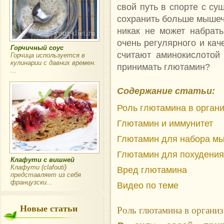
свой путь в спорте с су
сохранить больше мышечн
никак не может набрат
очень регулярного и кач
Горчичный соус
считают аминокислотой
Горчица используется в
кулинарии с давних времен.
принимать глютамин?
...
Содержание статьи:
Роль глютамина в орган
Глютамин и иммунитет
Глютамин для набора м
Глютамин для похудения
Клафути с вишней
Клафути (clafouti)
Вред глютамина
представляет из себя
французски...
Видео по теме
Новые статьи
Роль глютамина в органи