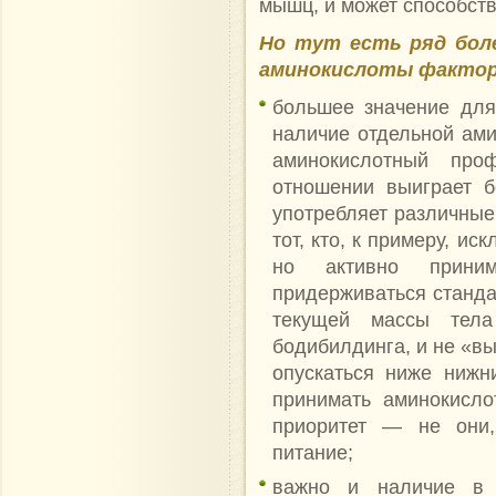
мышц, и может способств
Но тут есть ряд бол
аминокислоты фактор
большее значение дл
наличие отдельной ами
аминокислотный про
отношении выиграет б
употребляет различные
тот, кто, к примеру, и
но активно приним
придерживаться станда
текущей массы тел
бодибилдинга, и не «вы
опускаться ниже нижн
принимать аминокисло
приоритет — не они,
питание;
важно и наличие в р