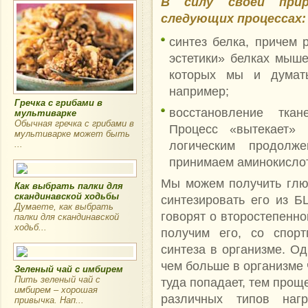
В силу своей при
следующих процессах:
синтез белка, причем 
эстетики» белках мыше
которых мы и думат
например;
Гречка с грибами в
восстановление ткан
мультиварке
Обычная гречка с грибами в
Процесс «вытекает»
мультиварке может быть
логическим продол
...
принимаем аминокисло
Мы можем получить глю
Как выбрать палки для
скандинавской ходьбы
синтезировать его из Б
Думаете, как выбрать
говорят о второстепенно
палки для скандинавской
ходьб...
получим его, со спорт
синтеза в организме. Од
чем больше в организме 
Зеленый чай с имбирем
Пить зеленый чай с
туда попадает, тем прощ
имбирем – хорошая
различных типов наг
привычка. Нап...