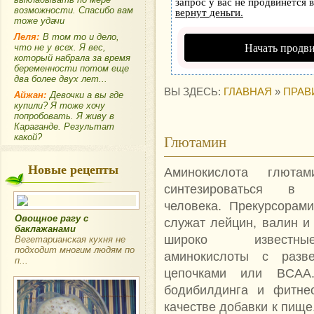
запрос у вас не продвинется в
возможности. Спасибо вам
вернут деньги.
тоже удачи
Леля:
В том то и дело,
Начать продв
что не у всех. Я вес,
который набрала за время
беременности потом еще
два более двух лет...
ВЫ ЗДЕСЬ:
ГЛАВНАЯ
»
ПРАВ
Айжан:
Девочки а вы где
купили? Я тоже хочу
попробовать. Я живу в
Караганде. Результат
какой?
Глютамин
Новые рецепты
Аминокислота глюта
синтезироваться в 
человека. Прекурсорами
Овощное рагу с
служат лейцин, валин и
баклажанами
широко извест
Вегетарианская кухня не
подходит многим людям по
аминокислоты с разве
п...
цепочками или BCAA
бодибилдинга и фитнес
качестве добавки к пище