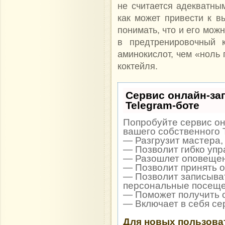
не считается адекватны
как может привести к в
понимать, что и его мож
в предтренировочный к
аминокислот, чем «ноль 
коктейля.
Сервис онлайн-за
Telegram-боте
Попробуйте сервис он
вашего собственного 
— Разгрузит мастера,
— Позволит гибко упр
— Разошлет оповещени
— Позволит принять оп
— Позволит записыват
персональные посеще
— Поможет получить о
— Включает в себя се
Для новых пользова