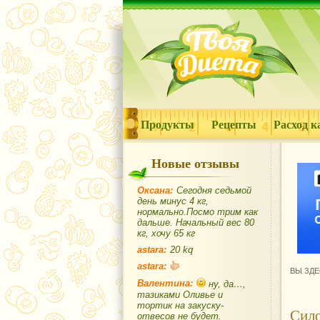
Продукты
Рецепты
Расход к
Новые отзывы
Оксана:
Сегодня седьмой
день минус 4 кг,
нормально.Посмо трим как
дальше. Начальный вес 80
кг, хочу 65 кг
astara:
20 kq
astara:
ВЫ ЗДЕ
Валентина:
ну, да…,
тазиками Оливье и
тортик на закуску-
Сило
отвесов не будет.