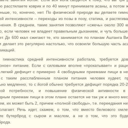
ю расстилаете коврик и по 40 минут принимаете асаны, а потом 
аньше, то, конечно, нет. По физической природе вы делаете гимн
ей интенсивности – переходы из позы в позу, статика, и растяги
нения. В среднем, такие занятия позволяют «сжечь» около 300 к
ю, если человек не владеет правильным дыханием, и чуть больше
ет. До 600 ккал сжигают те, кто занимается по планам Аштанга В
 и делает это регулярно настолько, что освоили большую часть ас
икаций.
 гимнастика средней интенсивности работала, требуется дов
рное» питание. Если с силовыми вполне «прокатывает» и рац
 легкий дефицит с примерно 4 свободными приемами пищи в н
с таким расслабленным планом питания человек худеет, пр
ьно медленно, то с йогой обычно требуется дефицит порядка 20-
ной потребности, и повышение физической активности в 
дным приемам пищи в этом плане остается не так уж и много мес
ем, их может быть 2, причем «полной свободы», т.е. переедания ни
олагает. Речь идет, скажем, о том, что вместо белкового омл
те бутерброд с сыром и маслом, а не о том, что это буде
брода.