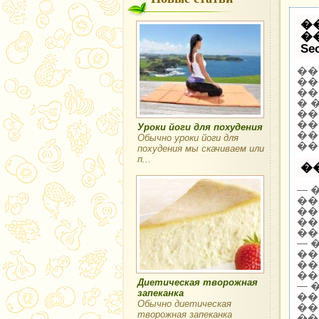
�
�
Se
��
��
��
� 
��
��
Уроки йоги для похудения
��
Обычно уроки йоги для
��
похудения мы скачиваем или
п...
�
— 
��
��
��
��
— 
��
��
��
Диетическая творожная
— 
запеканка
��
Обычно диетическая
��
творожная запеканка
��