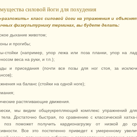
мущества силовой йоги для похудения
«разложить» класс силовой йоги на упражнения и объяснят
чных физкультурнику терминах, вы будете делать:
окое дыхание животом;
оны и прогибы;
ры-стойки (например, упор лежа или поза планки, упор на ла
носом веса на руки, и т.п.);
ады и приседания (почти все позы для ног стоя, за исключ
нсов);
жнения на баланс (стойки на одной ноге);
имания;
ические растягивающие движения.
чески, мы видим общеукрепляющий комплекс упражнений для
тела. Достаточно быстрая, по сравнению с классической хатха-
а поз поможет получить кардионагрузку от низкой до ср
сивности. Все это постепенно приведет к умеренному увели