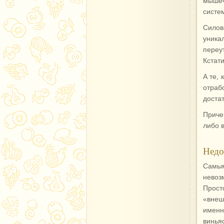
мышеч
систе
Силов
уника
переу
Кстат
А те, 
отраб
доста
Приче
либо в
Недо
Самым
невоз
Прост
«внеш
именн
винья