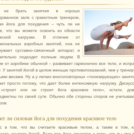
 не брать занятия в хорошо
дованном зале с грамотным тренером,
ая йога для похудения – чуть ли не
е, что вы можете освоить из области
ческой нагрузки. В отличие от
иональных аэробных занятий, она не
ружает суставно-связочный аппарат, и
вительно подходит полным людям. В
ие от аэробики обычной – развивает гармонично все тело, и испр
у. У занятий йогой в целом меньше противопоказаний, чем у тренир
ыми весами. Ну а у легких многоповторных «тонизирующих» занят
ает просто потому, что дает более интенсивную нагрузку. Дискус
«строит или не строит йога красивое тело», кстати, дов
едметны по своей сути. Обычно обе стороны споров не учитыва
ров.
ит ли силовая йога для похудения красивое тело
с в том, что вы считаете красивым телом, а также в том, к
аете занятия йогой. Если вся йога сводится к тому, что вы три 