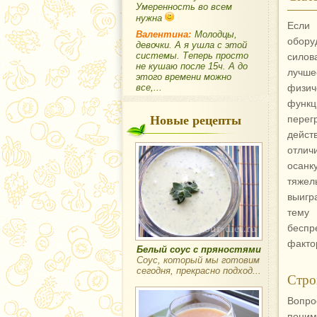
Умеренность во всем
нужна
Если
Валентина:
Молодцы,
обору
девочки. А я ушла с этой
системы. Теперь просто
силов
не кушаю после 15ч. А до
лучше
этого времени можно
все,...
физи
функц
Новые рецепты
перег
дейст
отлич
осанк
тяжел
выигр
тему 
беспр
факто
Белый соус с пряностями
Соус, который мы готовим
сегодня, прекрасно подход...
Стро
Вопро
поним