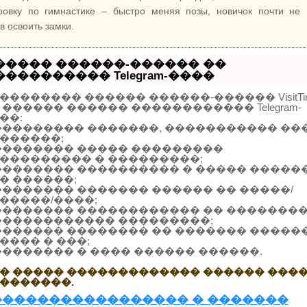
ровку по гимнастике – быстро меняя позы, новичок почти не
в освоить замки.
����� ������-������ ��
���������� Telegram-����
�������� ������ ������-������ VisitTi
 ������ ������ ������������ Telegram-
��:
��������� �������, ����������� ��
������;
�������� ����� ���������
��������� � ���������;
�������� ���������� � ����� �����
� ������;
�������� ������� ������ �� �����/
�����/����;
�������� ������������ �� �������
������������ ���������;
������� �������� �� ������� ������
���� � ���;
�������� � ���� ������ ������.
� ����� ������������� ������ ���
�������.
����������������� � �������