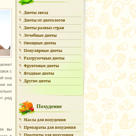
авляет
овок с
ий она
сии на
ольно
ют ряд
Похудение
ак вы
раза в