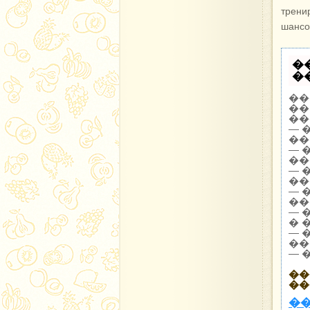
трени
шансо
�
�
��
��
��
— 
��
— 
��
— 
��
— 
��
— 
� 
— 
��
— 
��
��
�