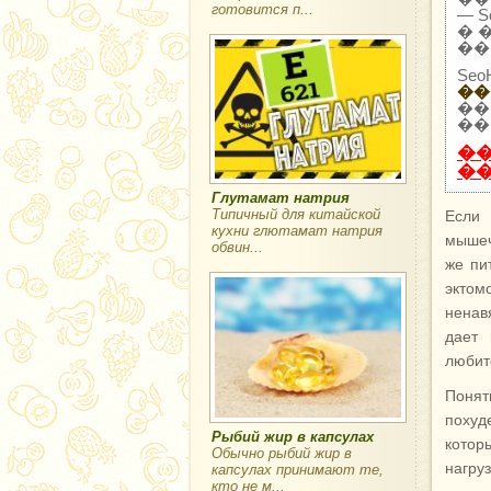
готовится п...
— 
� 
��
Se
��
��
��
�
�
Глутамат натрия
Типичный для китайской
Если 
кухни глютамат натрия
мышеч
обвин...
же пи
эктом
ненав
дает
любит
Понят
похуд
Рыбий жир в капсулах
котор
Обычно рыбий жир в
нагруз
капсулах принимают те,
кто не м...