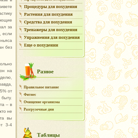
живете
астику
вающие
кал за
, если
иньяса
ан без
ольно
Разное
ион на
еделю,
авда,
Правильное питание
25% от
Фитнес
быту.
Очищение организма
та – в
Разгрузочные дни
кто не
ета вы
т 3-4
Таблицы