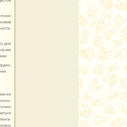
дистой
аточно
ызвав
ности.
гу для
лучае
ами.
ардио,
нее.
яется
ельно.
только
иться
танга-
лучить