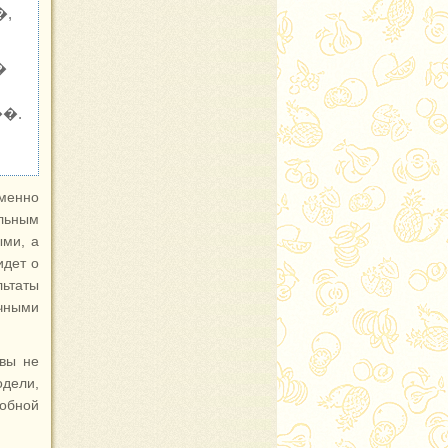
�,
�
�.
менно
льным
ыми, а
идет о
льтаты
чными
 вы не
одели,
обной