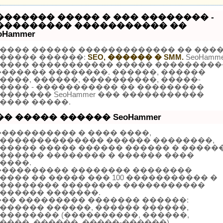
������� ����� � ��� �������� -
��������� ����������� ��
oHammer
���� ������ ������������� �� ���
����� ������:
SEO, ������ � SMM.
SeoHamme
���� ����������� ����� ���������
������� ��������. ������, ������
����, ������, ����������, �����-
���� - ����������� �� ���������
������� SeoHammer ��� �����������
���� �����.
�� ����� ������ SeoHammer
����������� � ���� ����,
�������������� ������ ��������,
����� ����� ������ ������ � �����
������ �������� � ������ ����
����.
���������� �������� ��������
���� �� ����� ��� 100 ����������� �
�������� �������� �����������
������ �������.
��� ��������� ������� ������:
������ ������, ������ ������,
�������� (����������, ������,
����, ������, �����-������).