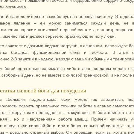
ной массы, повышению гибкости, и оздоровлению сердечно-сосу
мы организма.
ая йога положительно воздействует на нервную систему. Это дост
льное явление – ей можно заниматься каждый день, не в
томления парасимпатической нервной системы, и перетренирован
и, именно так и делают серьезно практикующие йогу люди.
кто сочетает с другими видами нагрузки, в основном, используют йо
отки баланса, функциональной силы и гибкости. В этом с
точно 2-3 занятий в неделю, наряду с вашими обычными тренировк
м йогой желательно заниматься либо в день, когда вы делаете к
 свободный день, но не вместе с силовой тренировкой, и не после 
статки силовой йоги для похудения
 «большим недостатком», если можно так выразиться, явл
можность освоить правильную технику работы в асанах самостоят
ота, которую вам преподносят – кажущаяся. В йоге принята не 
няя», но и «внутренняя» работа мышц. Причем начинать уч
о с пауэр или силовой йоги, или с более серьезной системы – аш
сы – довольно странный выбор. Он оправдан, если вы хотите по