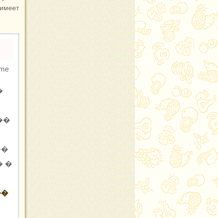
 имеет
me
�
��
��
 �
��