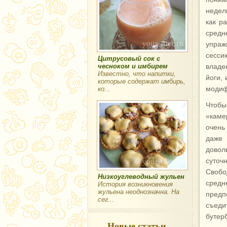
недел
как р
средн
упраж
сесси
Цитрусовый сок с
чесноком и имбирем
владе
Известно, что напитки,
йоги,
которые содержат имбирь,
модиф
ко...
Чтобы
«каме
очень
даже 
довол
суточ
Свобо
Низкоуглеводный жульен
средн
История возникновения
жульена неоднозначна. На
предп
сег...
съеди
бутер
Новые статьи