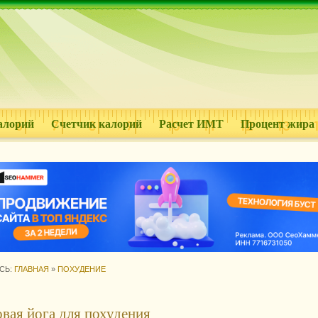
алорий
Счетчик калорий
Расчет ИМТ
Процент жира
СЬ:
ГЛАВНАЯ
»
ПОХУДЕНИЕ
вая йога для похудения