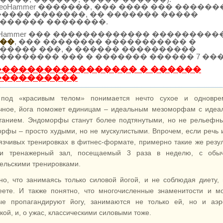
SeoHammer �������, ��� ���� ��� ������
����� �������, �� ������� �����
������ ��������.
oHammer ��� ������������� ���������
��
, ��� �������� ����������� �
����� ���, � ������ ����������
�������� ��� � ������� ������ 7 ���
����������������� � ������
����������
под «красивым телом» понимается нечто сухое и одновре
ное, йога поможет единицам – идеальным мезоморфам с идеа
танием. Эндоморфы станут более подтянутыми, но не рельефн
орфы – просто худыми, но не мускулистыми. Впрочем, если речь 
язчивых тренировках в фитнес-формате, примерно такие же резу
 и тренажерный зал, посещаемый 3 раза в неделю, с обы
ельскими тренировками.
но, что занимаясь только силовой йогой, и не соблюдая диету,
еете. И также понятно, что многочисленные знаменитости и м
ые пропагандируют йогу, занимаются не только ей, но и аэр
кой, и, о ужас, классическими силовыми тоже.