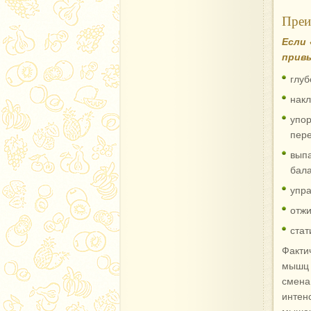
Преи
Если 
привы
глуб
накл
упо
пере
вып
бала
упра
отж
стат
Факти
мышц 
смен
интен