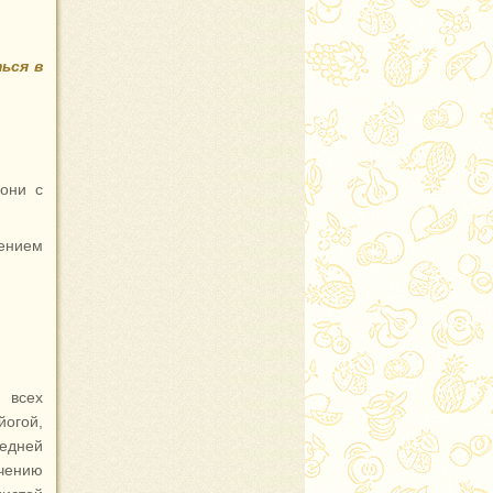
ься в
дони с
ением
 всех
йогой,
едней
чению