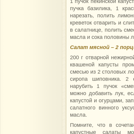
1 пучок пекинской капус
пучка базилика, 1 кра
нарезать, полить лимо
креветок отварить и сли
в салатнице, полить сме
масла и сока половины 
Салат мясной – 2 порц
200 г отварной нежирной
квашеной капусты пром
смесью из 2 столовых ло
сиропа шиповника. 2 с
нарубить 1 пучок «сме
можно добавить лук, е
капустой и огурцами, за
салатного винного укс
масла.
Помните, что в сочет
капустные салаты мо