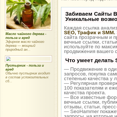
Забиваем Сайты 
Уникальные возм
Каждая ссылка анализ
SEO, Трафик и SMM.
Масло чайного дерева -
сайта прозрачным и п
польза и вред
вечные ссылки, статьи
Эфирное масло чайного
дерева — мощный
используйте по макс
природный ан...
продвижения вашего с
Что умеет делать
Пустырник - польза и
— Продвижение в один
вред
запросов, покупка са
Обычно пустырник входит
в состав успокоительных
степенью качества у 
сб...
— Регулярная проверк
100 показателям и еж
качества проекта.
— Все известные фор
вечные ссылки, публи
отзывы, статьи, пресс
— SeoHammer покажет,
запросы, на которые 