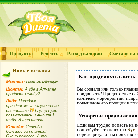
Продукты
Рецепты
Расход калорий
Счетчик ка
Новые отзывы
Как продвинуть сайт на
Маринка:
Ноги не мёрзнут
Вы создали или только планиру
Шолпан:
А где в Алматы
продвигать? Продвижение сайт
продают хельбу?
комплекс мероприятий, напра
Лида:
Праздник
повышение его позиций в пои
праздником, а похудение по
расписанию
С утра уже
Ускорение продвижения
позанималась и выпила 1
табл. Вчера стала...
Если вам трудно попасть на п
ЮлияАн:
Спасибо
Буст
попробуйте технологию
большое за статью!
первые результаты появляются
Очень помогло. А то