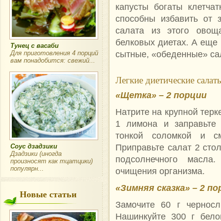
капусты богаты клетча
способны избавить от 
салата из этого овощ
белковых диетах. А еще 
Тунец с васаби
сытные, «обеденные» са
Для приготовления 4 порций
вам понадобится: свежий...
Легкие диетические салат
«Щетка» – 2 порции
Натрите на крупной терке
1 лимона и заправьте 
тонкой соломкой и с
Приправьте салат 2 ст
Соус дзадзики
Дзадзики (иногда
подсолнечного масла
произносят как тцатцики)
популярн...
очищения организма.
«Зимняя сказка» – 2 п
Новые статьи
Замочите 60 г черносл
Нашинкуйте 300 г бело