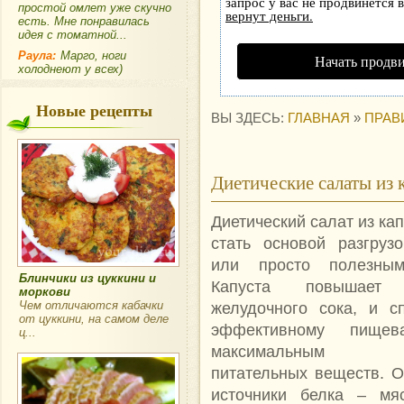
запрос у вас не продвинется в
простой омлет уже скучно
вернут деньги.
есть. Мне понравилась
идея с томатной...
Раула:
Марго, ноги
Начать продв
холоднеют у всех)
Новые рецепты
ВЫ ЗДЕСЬ:
ГЛАВНАЯ
»
ПРАВ
Диетические салаты из 
Диетический салат из ка
стать основой разгрузо
или просто полезны
Блинчики из цуккини и
Капуста повышает 
моркови
Чем отличаются кабачки
желудочного сока, и сп
от цуккини, на самом деле
эффективному пищев
ц...
максимальным ус
питательных веществ. О
источники белка – мяс