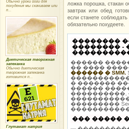
Обычно уроки йоги для
ложка порошка, стакан о
похудения мы скачиваем или
завтрак или обед готов
п...
если станете соблюдать
обязательно похудеете.
�������� �
�������� -
�����������
Диетическая творожная
������ ����
запеканка
�� ���� ����
Обычно диетическая
������ � SMM.
творожная запеканка
готовится п...
�����������
� ������� ��
������ �����
����������, 
�����������
��������� Seo
�����������
��� ����� �
Глутамат натрия
— ����������