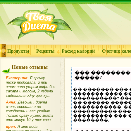
Продукты
Рецепты
Расход калорий
Счетчик кал
Новые отзывы
��� ��������
�����?
Екатерина:
Я гречку
тоже пробовала, и при
этом пила утром кофе без
�� ������� ���
сахара и молока, 2 недели
������� ���� ��
сидела,ела одну гречку...
����������? ��
�� ������ �����
Анна:
Девочки , диета
�����������, �
очень хорошая и не
���������� ���
голодаешь и вес уходит .
��������� ��� 
Только сразу нужно знать
��������.
что минус 10 у тех кого...
ирен:
А мне вода
помогает во всем !… 2 л.