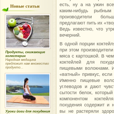
есть, ну а на ужин вс
Новые статьи
каким-нибудь рыбны
производители больш
предлагают пить их «тво
Ведь известно, что утр
вечерний.
В одной порции коктейля
при этом производители
Продукты, снижающие
мяса с картошкой. В че
холестерин
Народная медицина
коктейлей для похуд
предложит нам множество
пищевыми волокнами. И
продукто...
«ватный» привкус, если 
Именно пищевые воло
углеводов и дают чувс
сытости белок, которы
компонентом коктейл
похудения содержит и 
вы не растеряли здор
Уроки йоги для похудения