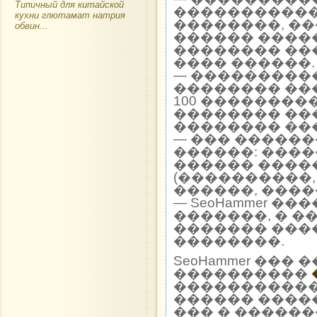
Типичный для китайской
�����������
кухни глютамат натрия
��������, �
обвин...
������ ����
�������� ��
���� ������.
— ���������
�������� ��
100 ��������
�������� ��
�������� ��
— ��� �����
������: ����
������ ����
(����������,
������, ����
— SeoHammer �
�������, � �
������� ���
��������.
SeoHammer ��
����������
����������� 
������ ����
��� � ������