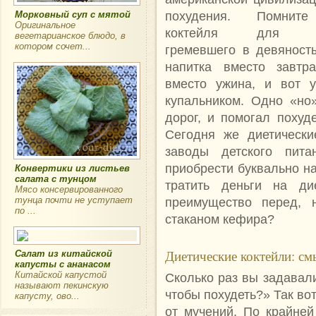
похудения. Помните
Морковный суп с мятой
Оригинальное
коктейля для по
вегетарианское блюдо, в
котором сочет...
гремевшего в девяност
напитка вместо завтра
вместо ужина, и вот 
купальником. Одно «но
дорог, и помогал похуде
Сегодня же диетически
заводы детского пит
приобрести буквально на
Конвертики из листьев
салата с тунцом
тратить деньги на ди
Мясо консервированного
тунца почти не уступает
преимущество перед, 
по ...
стаканом кефира?
Диетические коктейли: см
Салат из китайской
капусты с ананасом
Китайской капустой
Сколько раз вы задавали
называют пекинскую
чтобы похудеть?» Так во
капусту, ово...
от мучений. По крайне