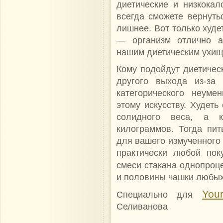
диетические и низкокал
всегда сможете вернутьс
лишнее. Вот только худе
— организм отлично а
нашим диетическим ухищ
Кому подойдут диетическ
другого выхода из-за 
категорического неуме
этому искусству. Худеть
солидного веса, а к
килограммов. Тогда пит
для вашего измученного 
практически любой пок
смеси стакана однопроц
и половины чашки любых
Your
Специально для
Селиванова