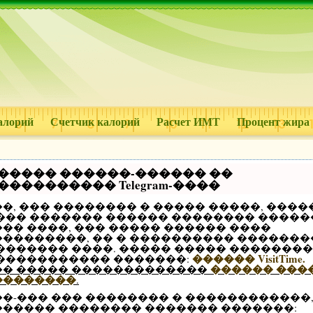
алорий
Счетчик калорий
Расчет ИМТ
Процент жира
����� ������-������ ��
���������� Telegram-����
�, ��� �������� � ����� �����, ����
 ��� ������� ������ �������� �����
�� ����, ��� ����� ������ ����
���������, �� � ���������� �������
 ������� ����. ����� ����� �������
������ VisitTime.
 ����������� �������:
������ ���
�� ����� �������������
��������
.
��-��� ��� �������� � ������������
������ �������� ������� �������: