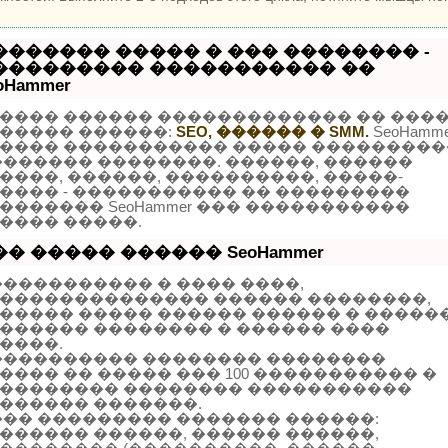
������� ����� � ��� �������� -
��������� ����������� ��
oHammer
���� ������ ������������� �� ���
����� ������:
SEO, ������ � SMM.
SeoHamme
���� ����������� ����� ���������
������� ��������. ������, ������
����, ������, ����������, �����-
���� - ����������� �� ���������
������� SeoHammer ��� �����������
���� �����.
�� ����� ������ SeoHammer
����������� � ���� ����,
�������������� ������ ��������,
����� ����� ������ ������ � �����
������ �������� � ������ ����
����.
���������� �������� ��������
���� �� ����� ��� 100 ����������� �
�������� �������� �����������
������ �������.
��� ��������� ������� ������:
������ ������, ������ ������,