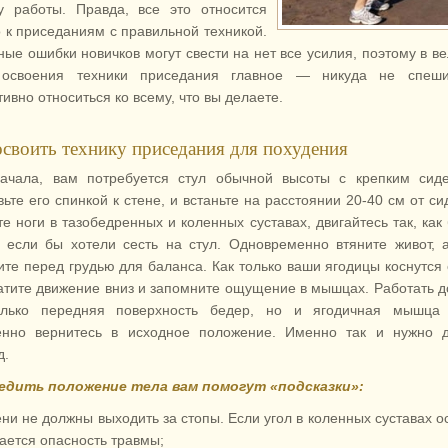
у работы. Правда, все это относится
о к приседаниям с правильной техникой.
ные ошибки новичков могут свести на нет все усилия, поэтому в в
освоения техники приседания главное — никуда не спеши
ивно относиться ко всему, что вы делаете.
освоить технику приседания для похудения
ачала, вам потребуется стул обычной высоты с крепким сиде
ьте его спинкой к стене, и встаньте на расстоянии 20-40 см от си
те ноги в тазобедренных и коленных суставах, двигайтесь так, как
, если бы хотели сесть на стул. Одновременно втяните живот, 
ите перед грудью для баланса. Как только ваши ягодицы коснутся 
атите движение вниз и запомните ощущение в мышцах. Работать 
лько передняя поверхность бедер, но и ягодичная мышца 
нно вернитесь в исходное положение. Именно так и нужно д
д.
дить положение тела вам помогут «подсказки»:
ни не должны выходить за стопы. Если угол в коленных суставах о
ается опасность травмы;