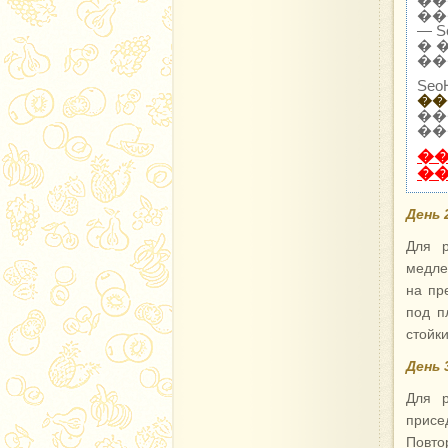
��
��
— 
� 
��
Se
��
��
��
�
�
День 
Для р
медле
на пр
под п
стойки
День 
Для р
присе
Повтор