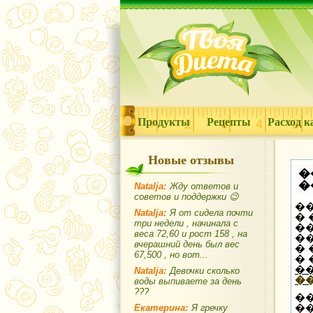
Продукты
Рецепты
Расход к
Новые отзывы
�
�
Natalja:
Жду ответов и
советов и поддержки 😉
��
Natalja:
Я от сидела почти
�
три недели , начинала с
��
веса 72,60 и рост 158 , на
�
вчерашний день был вес
�
67,500 , но вот...
�
�
Natalja:
Девочки сколько
�
воды выпиваете за день
???
�
�
Екатерина:
Я гречку