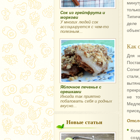
минут
тольк
Сок из грейпфрута и
Типич
моркови
У многих людей сок
деле 
ассоциируется с чем-то
объект
полезным...
Как 
Для н
Постав
Согни
стали
вытян
Яблочное печенье с
прекр
орешками
Иногда так приятно
не то
побаловать себя и родных
Медле
вкусно...
присе
Новые статьи
Отсле
Коле
созд