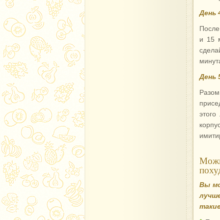
День 
После
и 15 
сдела
минут
День 
Разом
присед
этого
корпу
имити
Можн
поху
Вы мо
лучш
такие