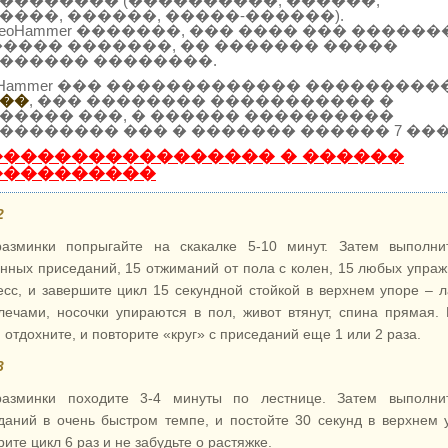
�������� (����������, ������,
����, ������, �����-������).
SeoHammer �������, ��� ���� ��� ������
����� �������, �� ������� �����
������ ��������.
oHammer ��� ������������� ���������
��
, ��� �������� ����������� �
����� ���, � ������ ����������
�������� ��� � ������� ������ 7 ���
����������������� � ������
����������
2
азминки попрыгайте на скакалке 5-10 минут. Затем выполни
нных приседаний, 15 отжиманий от пола с колен, 15 любых упра
есс, и завершите цикл 15 секундной стойкой в верхнем упоре – 
лечами, носочки упираются в пол, живот втянут, спина прямая.
 отдохните, и повторите «круг» с приседаний еще 1 или 2 раза.
3
азминки походите 3-4 минуты по лестнице. Затем выполни
даний в очень быстром темпе, и постойте 30 секунд в верхнем 
ите цикл 6 раз и не забудьте о растяжке.