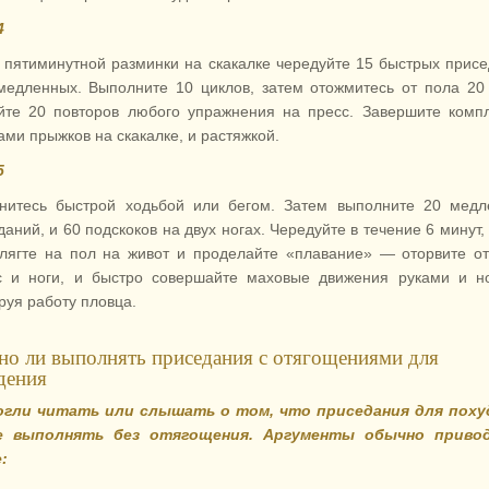
4
 пятиминутной разминки на скакалке чередуйте 15 быстрых прис
медленных. Выполните 10 циклов, затем отожмитесь от пола 20
йте 20 повторов любого упражнения на пресс. Завершите комп
ами прыжков на скакалке, и растяжкой.
5
нитесь быстрой ходьбой или бегом. Затем выполните 20 медл
аний, и 60 подскоков на двух ногах. Чередуйте в течение 6 минут,
 лягте на пол на живот и проделайте «плавание» — оторвите о
с и ноги, и быстро совершайте маховые движения руками и н
руя работу пловца.
о ли выполнять приседания с отягощениями для
дения
гли читать или слышать о том, что приседания для поху
е выполнять без отягощения. Аргументы обычно приво
: