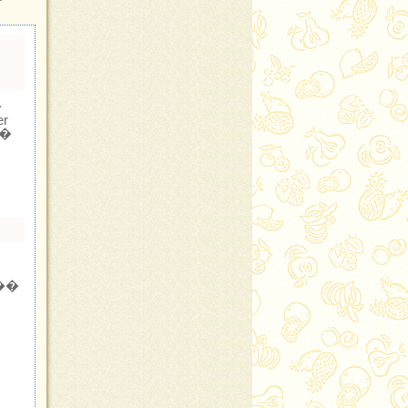
�
r
�
��