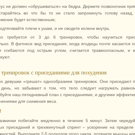
ус не должен «обрушиваться» на бедра. Держите позвоночник пря
старайтесь во что бы то ни стало запрокинуть голову назад,
жение будет естественным;
одтягивайте плечи к ушам, и не сводите колени внутрь.
о требуется от 3 до 6 тренировок, чтобы научиться прис
льно. В фитнесе вид приседания, когда ягодицы почти касаются п
и сгибаются под острым углом, считается травмоопасным, и 
куют.
 тренировок с приседаниями для похудения
о девушки «грешат» однообразием тренировок. Они приседают 
 день, но забывают о том, что тело следует нагружать равно
буйте наш пятидневный план с приседаниями, и другими эффект
нениями для снижения веса.
1
азминки побегайте медленно в течение 5 минут. Затем череду
ых приседаний и трехминутный спринт – ускорение на пределе
жностей. Выполните 2-5 подходов этого цикла, потяните мышцы ног