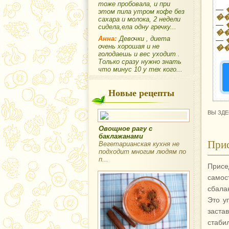
тоже пробовала, и при
—
этом пила утром кофе без
�
сахара и молока, 2 недели
—
сидела,ела одну гречку...
�
—
Анна:
Девочки , диета
�
очень хорошая и не
голодаешь и вес уходит .
Только сразу нужно знать
что минус 10 у тех кого...
Новые рецепты
ВЫ ЗДЕ
Овощное рагу с
баклажанами
Прис
Вегетарианская кухня не
подходит многим людям по
п...
Присе
самос
сбала
Это у
заст
стаби