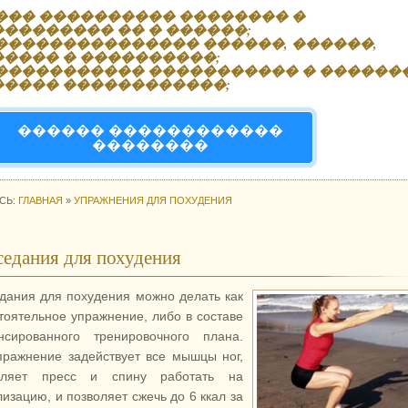
��� ���������� �������� �
��������� �� � ������;
��������������� ������, ������,
����� � ����������;
����������� ����������� � ������
����� ������������;
������ ������������
��������
СЬ:
ГЛАВНАЯ
»
УПРАЖНЕНИЯ ДЛЯ ПОХУДЕНИЯ
едания для похудения
дания для похудения можно делать как
тоятельное упражнение, либо в составе
нсированного тренировочного плана.
пражнение задействует все мышцы ног,
авляет пресс и спину работать на
лизацию, и позволяет сжечь до 6 ккал за