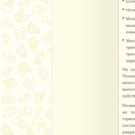
Если
Ноги
Мно
мышц
очен
Женщ
тре
тре
задн
На са
Посмо
катег
выпо
собст
Почем
не то
гормо
состо
умере