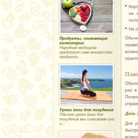
Корп
не 
поло
Не п
Обычн
Продукты, снижающие
холестерин
прави
Народная медицина
колен
предложит нам множество
продукто...
практи
План
Обычн
раз в
Попро
упраж
Уроки йоги для похудения
День 
Обычно уроки йоги для
похудения мы скачиваем или
Для р
п...
быстр
возмо