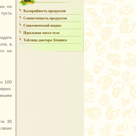
мо, но
Калорийность продуктов
 пусть
Совместимость продуктов
Гликемический индекс
Идеальная масса тела
едать
Таблица доктора Аткинса
ола, а
его не
по 100
мерно.
ивными
йте 30
 своих
.