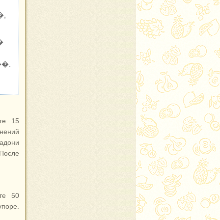
�,
�
�.
те 15
жнений
ладони
 После
те 50
упоре.