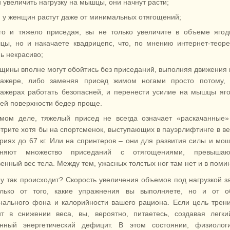
 увеличить нагрузку на мышцы, они начнут расти;
 у женщин растут даже от минимальных отягощений;
го и тяжело приседая, вы не только увеличите в объеме ягод
ы, но и накачаете квадрицепс, что, по мнению интернет-теоре
ь некрасиво;
ины вполне могут обойтись без приседаний, выполняя движения в
нажере, либо заменяя присед жимом ногами просто потому, 
нажерах работать безопасней, и перенести усилие на мышцы яг
ей поверхности бедер проще.
мом деле, тяжелый присед не всегда означает «раскачанные»
трите хотя бы на спортсменок, выступающих в пауэрлифтинге в в
ориях до 67 кг. Или на спринтеров – они для развития силы и мо
лняют множество приседаний с отягощениями, превыша
венный вес тела. Между тем, ужасных толстых ног там нет и в поми
у так происходит? Скорость увеличения объемов под нагрузкой з
лько от того, какие упражнения вы выполняете, но и от о
нального фона и калорийности вашего рациона. Если цель трен
ит в снижении веса, вы, вероятно, питаетесь, создавая легк
нный энергетический дефицит. В этом состоянии, физиологи