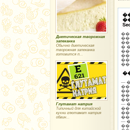
�
�
Se
��
Диетическая творожная
��
запеканка
��
Обычно диетическая
� 
творожная запеканка
��
готовится п...
��
��
��
�
— 
��
��
��
��
— 
Глутамат натрия
��
Типичный для китайской
��
кухни глютамат натрия
��
обвин...
— 
��