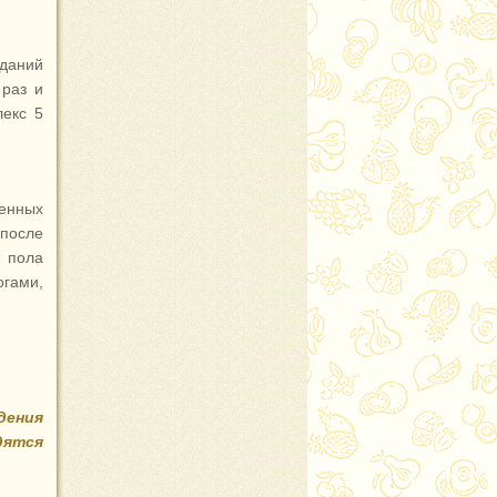
еданий
 раз и
лекс 5
енных
 после
т пола
огами,
дения
дятся