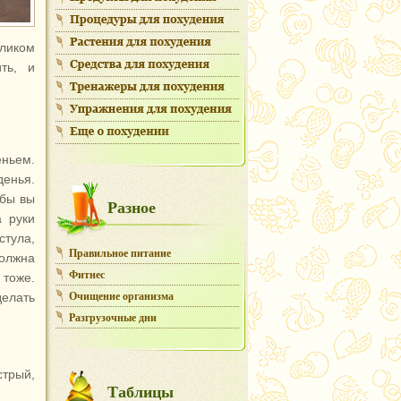
еликом
ть, и
ньем.
денья.
 бы вы
Разное
а руки
стула,
Правильное питание
должна
Фитнес
тоже.
Очищение организма
елать
Разгрузочные дни
стрый,
Таблицы