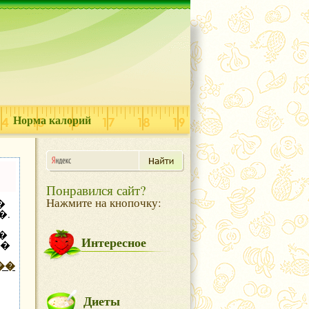
Норма калорий
Понравился сайт?
Нажмите на кнопочку:
�
�.
�
Интересное
��
��
,
Диеты