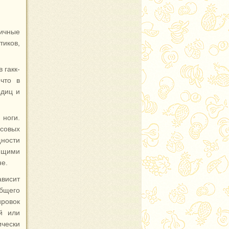
ичные
тиков,
 гакк-
что в
одиц и
 ноги.
есовых
щности
ющими
не.
ависит
бщего
ировок
ий или
чески