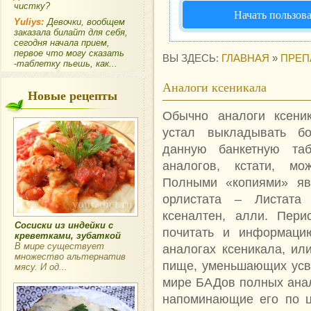
чистку?
Начать пользов
Yuliys:
Девочки, вообщем
заказала билайт для себя,
сегодня начала прием,
первое что могу сказать
ВЫ ЗДЕСЬ:
ГЛАВНАЯ
»
ПРЕП
-таблетку пьешь, как...
Аналоги ксеникала
Новые рецепты
Обычно аналоги ксени
устал выкладывать б
данную банкетную таб
аналогов, кстати, мо
Полными «копиями» яв
орлистата – Листата
ксеналтен, алли. Пери
Сосиски из индейки с
почитать и информаци
креветками, зубаткой
В мире существует
аналогах ксеникала, ил
множество альтернатив
пище, уменьшающих усво
мясу. И од...
мире БАДов полных анало
напоминающие его по ц