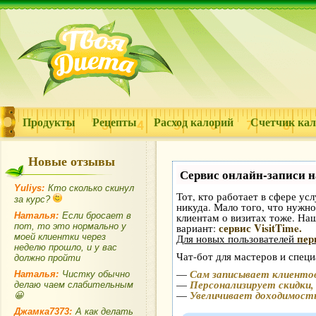
Продукты
Рецепты
Расход калорий
Счетчик ка
Новые отзывы
Сервис онлайн-записи н
Yuliys:
Кто сколько скинул
Тот, кто работает в сфере усл
за курс?
никуда. Мало того, что нужно
Наталья:
Если бросает в
клиентам о визитах тоже. Н
сервис VisitTime.
пот, то это нормально у
вариант:
пер
моей клиентки через
Для новых пользователей
неделю прошло, и у вас
Чат-бот для мастеров и специ
должно пройти
—
Сам записывает клиентов
Наталья:
Чистку обычно
—
Персонализирует скидки,
делаю чаем слабительным
—
Увеличивает доходимост
😀
Джамка7373:
А как делать