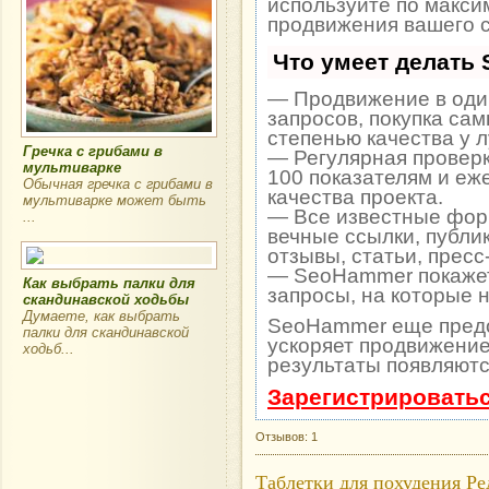
используйте по макс
продвижения вашего с
Что умеет делать
— Продвижение в один
запросов, покупка са
степенью качества у 
Гречка с грибами в
— Регулярная проверк
мультиварке
100 показателям и еж
Обычная гречка с грибами в
качества проекта.
мультиварке может быть
— Все известные фор
...
вечные ссылки, публи
отзывы, статьи, пресс
— SeoHammer покажет,
Как выбрать палки для
запросы, на которые 
скандинавской ходьбы
Думаете, как выбрать
SeoHammer еще пред
палки для скандинавской
ускоряет продвижение 
ходьб...
результаты появляютс
Зарегистрироватьс
Отзывов: 1
Таблетки для похудения Р