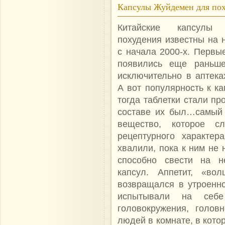
Капсулы Жуйдемен для по
Китайские капсул
похудения известны на 
с начала 2000-х. Первые
появились еще раньше
исключительно в аптека
А вот популярность к к
тогда таблетки стали пр
составе их был…самый 
вещество, которое с
рецептурного характер
хвалили, пока к ним не 
способно свести на н
капсул. Аппетит, «во
возвращался в утроенн
испытывали на себ
головокружения, голов
людей в комнате, в кото