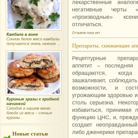
лекарственные анало
негативные черты «
«производные» ксени
отличаться.
Отзывов пока нет
Камбала в вине
Сочное белое мясо камбалы
получается очень нежное ...
Препараты, снижающие ап
Рецептурные препар
аппетит – последняя 
обращаются, когд
зашкаливает, соблюдать
возможности, и сост
угрожающим здоровью и 
Куриные зразы с грибной
столь серьезна. Некот
начинкой
Сегодня в нашем меню
избавиться, принимая 
блюдо из мяса – сочные
функцию ЦНС, и, прежде 
курины...
создает неоправданный
либо дженерики препарат
Новые статьи