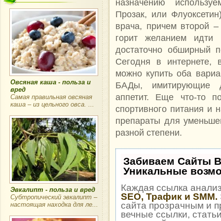
назначению использу
Прозак, или Флуоксетин
врача, причем второй – 
горит желанием идти 
достаточно обширный п
Сегодня в интернете, 
можно купить оба вариа
Овсяная каша - польза и
БАДы, имитирующие д
вред
аппетит. Еще что-то п
Самая правильная овсяная
каша – из цельного овса. ...
спортивного питания и н
препараты для уменьшен
разной степени.
Забиваем Сайты 
Уникальные возм
Каждая ссылка анализ
Эвкалипт - польза и вред
SEO, Трафик и SMM.
Субтропический эвкалипт –
сайта прозрачным и п
настоящая находка для ле...
вечные ссылки, статьи