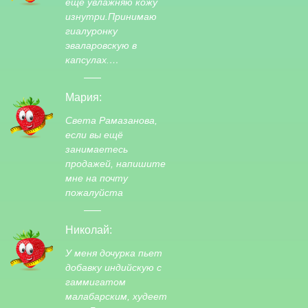
еще увлажняю кожу
изнутри.Принимаю
гиалуронку
эваларовскую в
капсулах.…
Мария:
Света Рамазанова,
если вы ещё
занимаетесь
продажей, напишите
мне на почту
пожалуйста
Николай:
У меня дочурка пьет
добавку индийскую с
гаммигатом
малабарским, худеет