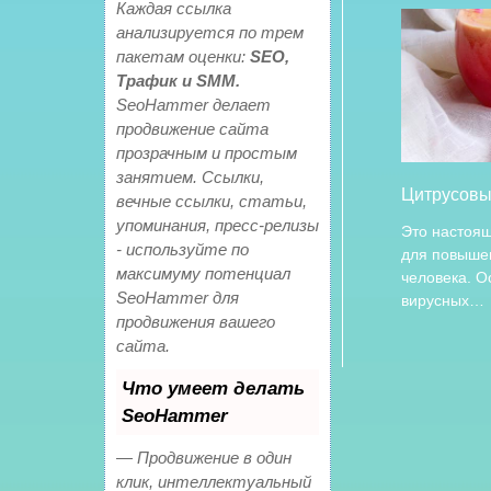
Каждая ссылка
анализируется по трем
пакетам оценки:
SEO,
Трафик и SMM.
SeoHammer делает
продвижение сайта
прозрачным и простым
занятием. Ссылки,
Цитрусовы
вечные ссылки, статьи,
упоминания, пресс-релизы
Это настоя
- используйте по
для повыше
максимуму потенциал
человека. О
SeoHammer для
вирусных…
продвижения вашего
сайта.
Что умеет делать
SeoHammer
— Продвижение в один
клик, интеллектуальный