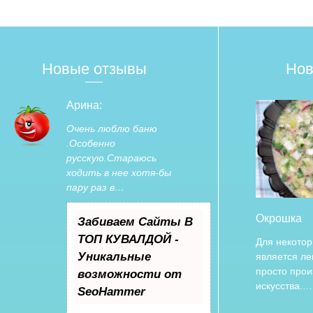
Новые отзывы
Нов
Арина:
Очень люблю баню
.Особенно
русскую.Стараюсь
ходить в нее хотя-бы
пару раз в…
Окрошка
Забиваем Сайты В
ТОП КУВАЛДОЙ -
Для некото
Уникальные
является л
просто прои
возможности от
искусства.…
SeoHammer