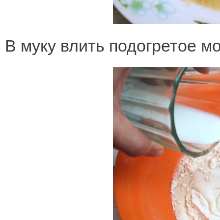
В муку влить подогретое м