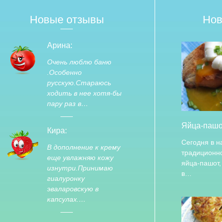
Новые отзывы
Нов
Арина:
Очень люблю баню
.Особенно
русскую.Стараюсь
ходить в нее хотя-бы
пару раз в…
Яйца-паш
Кира:
Сегодня в 
В дополнение к крему
традиционн
еще увлажняю кожу
яйца-пашот,
изнутри.Принимаю
в…
гиалуронку
эваларовскую в
капсулах.…