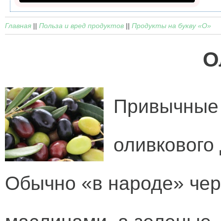
Главная
||
Польза и вред продуктов
||
Продукты на букву «О»
О
Привычные 
оливкового
Обычно «в народе» че