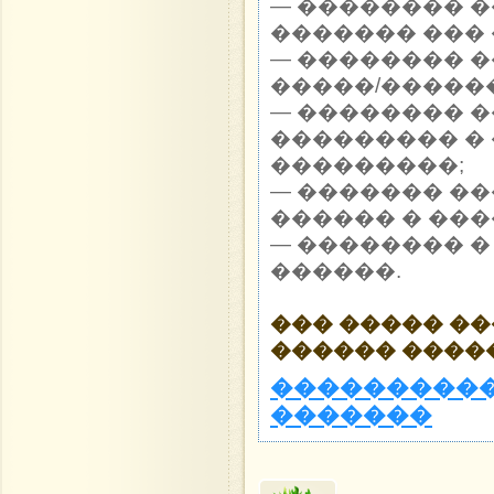
— �������� 
������� ��� 
— �������� 
�����/������
— �������� 
��������� �
���������;
— ������� �
������ � ���
— �������� �
������.
��� ����� �
������ ����
����������
�������