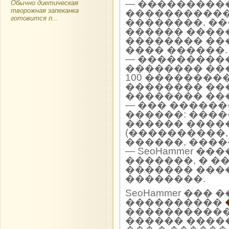
— ����������
Обычно диетическая
творожная запеканка
�����������
готовится п...
��������, �
������ ����
�������� ��
���� ������.
— ���������
�������� ��
100 ��������
�������� ��
�������� ��
— ��� �����
������: ����
������ ����
(����������,
������, ����
— SeoHammer �
�������, � �
������� ���
��������.
SeoHammer ��
����������
����������� 
������ ����