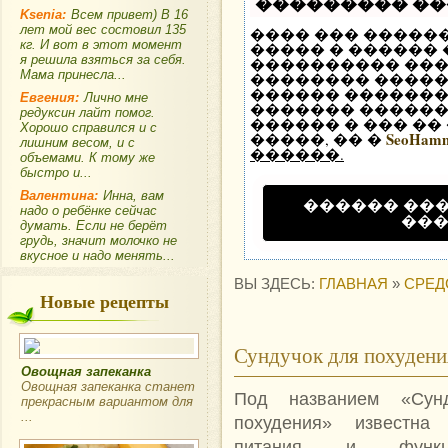
��������� �
Ksenia:
Всем привет) В 16
лет мой вес состовил 135
���� ��� �����
кг. И вот в этот момент
����� � ������
я решила взяться за себя.
���������� ��
Мама принесла...
�������� �����
������ �������
Евгения:
Лично мне
������� ������ 
редуксин лайт помог.
������ � ��� ��
Хорошо справился и с
SeoHam
�����, �� �
лишним весом, и с
������.
объемами. К тому же
быстро и...
Валентина:
Инна, вам
������ ��
надо о ребёнке сейчас
��
думать. Если не берёт
грудь, значит молочко не
вкусное и надо менять...
ВЫ ЗДЕСЬ:
ГЛАВНАЯ
»
СРЕД
Новые рецепты
Сундучок для похудени
Овощная запеканка
Овощная запеканка станет
Под названием «Сун
прекрасным вариантом для
...
похудения» известна 
питания и функци