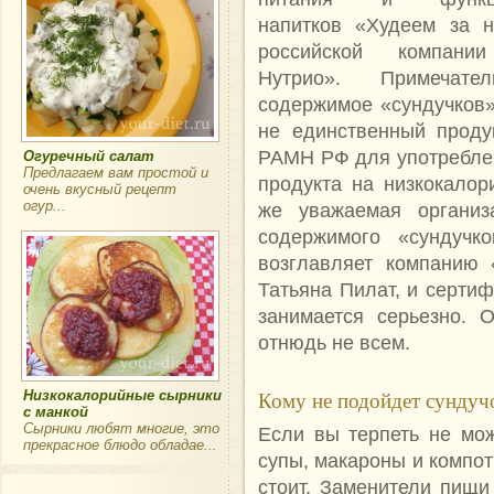
напитков «Худеем за 
российской компани
Нутрио». Примечате
содержимое «сундучков»
не единственный проду
РАМН РФ для употреблен
Огуречный салат
Предлагаем вам простой и
продукта на низкокалор
очень вкусный рецепт
огур...
же уважаемая организ
содержимого «сундучк
возглавляет компанию 
Татьяна Пилат, и серти
занимается серьезно. 
отнюдь не всем.
Кому не подойдет сундуч
Низкокалорийные сырники
с манкой
Сырники любят многие, это
Если вы терпеть не мо
прекрасное блюдо обладае...
супы, макароны и компот
стоит. Заменители пищи