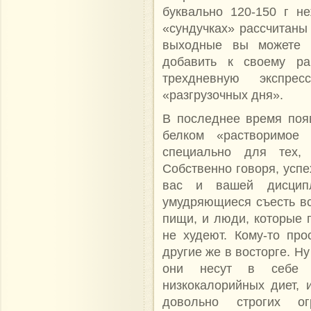
буквально 120-150 г н
«сундучках» рассчитаны
выходные вы можете л
добавить к своему ра
трехдневную экспре
«разгрузочных дня».
В последнее время поя
белком «растворимое
специально для тех, 
Собственно говоря, успе
вас и вашей дисципл
умудряющиеся съесть вс
пищи, и люди, которые 
не худеют. Кому-то про
другие же в восторге. Н
они несут в себе в
низкокалорийных диет, 
довольно строгих о