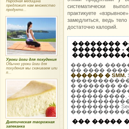
Народная медицина
предложит нам множество
систематически выпо
продукто...
практикуете «взрывное
замедлиться, ведь тело 
достаточно калорий.
�������� �
�������� -
�����������
Уроки йоги для похудения
Обычно уроки йоги для
������ ����
похудения мы скачиваем или
�� ���� ����
п...
������ � SMM.
�����������
� ������� ��
������ �����
����������, 
�����������
��������� Seo
�����������
��� ����� �
Диетическая творожная
запеканка