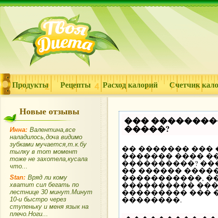
Продукты
Рецепты
Расход калорий
Счетчик кал
Новые отзывы
��� ��������
�����?
Инна:
Валентина,все
наладилось,доча видимо
зубками мучается,т.к.бу
�� ������� ���
тылку в тот момент
������� ���� ��
тоже не захотела,кусала
����������? ��
что...
�� ������ �����
�����������, �
Stan:
Вряд ли кому
���������� ���
хватит сил бегать по
��������� ��� 
лестнице 30 минут.Минут
��������.
10-и быстро через
ступеньку и меня язык на
плечо.Ноги...