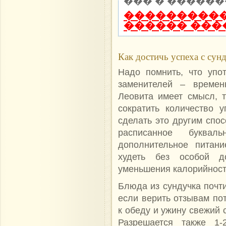
��� � ������
����������
������ ���
Как достичь успеха с сун
Надо помнить, что упо
заменителей – времен
Леовита имеет смысл, 
сократить количество 
сделать это другим спо
расписанное букв
дополнительное питан
худеть без особой до
уменьшения калорийност
Блюда из сундучка почт
если верить отзывам по
к обеду и ужину свежий с
Разрешается также 1-