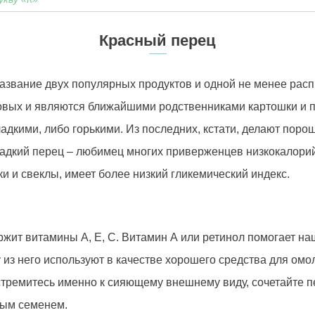
Красный перец
азвание двух популярных продуктов и одной не менее расп
вых и являются ближайшими родственниками картошки и по
ладкими, либо горькими. Из последних, кстати, делают пор
ладкий перец – любимец многих приверженцев низкокалорийн
ки и свеклы, имеет более низкий гликемический индекс.
держит витамины А, Е, С. Витамин А или ретинол помогает н
 из него используют в качестве хорошего средства для ом
стремитесь именно к сияющему внешнему виду, сочетайте 
ным семенем.