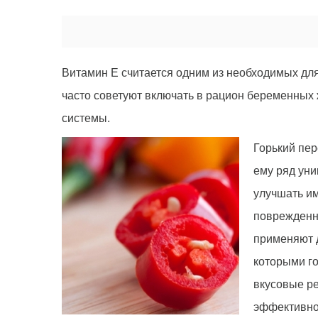
Витамин Е считается одним из необходимых дл
часто советуют включать в рацион беременных
системы.
Горький пе
ему ряд уни
улучшать им
поврежденны
применяют д
которыми го
вкусовые ре
эффективно