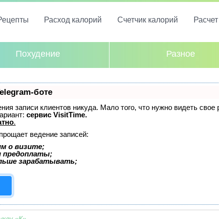
Рецепты
Расход калорий
Счетчик калорий
Расче
Похудение
Разное
elegram-боте
дения записи клиентов никуда. Мало того, что нужно видеть свое
ариант:
сервис VisitTime.
атно
.
упрощает ведение записей:
м о визите;
и предоплаты;
льше зарабатывать;
укву «К»