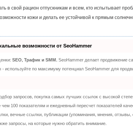
ть в свой рацион отпускникам и всем, кто испытывает проб
зможности кожи и делать ее устойчивой к прямым солнечны
кальные возможности от SeoHammer
ценки:
SEO, Трафик и SMM.
SeoHammer делает продвижение сай
зы - используйте по максимуму потенциал SeoHammer для продв
одбор запросов, покупка самых лучших ссылок с высокой степе
 чем 100 показателям и ежедневный пересчет показателей каче
и, вечные ссылки, публикации (упоминания, мнения, отзывы, с
акже запросы, на которые нужно обратить внимание.