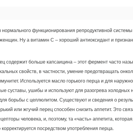
я нормального функционирования репродуктивной системы
 женщин. Ну а витамин С – хороший антиоксидант и призна
рец содержит больше капсаицина – этот фермент часто на
кальных свойств, в частности, умение предотвращать онко
мунитет. Используется масло горького перца и для наружно
е суставы, ушибы и используют для разогрева холодных но
ля борьбы с целлюлитом. Существуют и сведения о результ
рький или жгучий перец способен снизить аппетит. Это связ
цепторы человека, и, поэтому, та «часть» аппетита, которая
 корректируется посредством употребления перца.