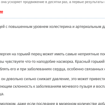
, она ускоряет продвижение в десятки раз, а первые результаты
ие
дей с повышенным уровнем холестерина и артериальным да
ергия на горький перец может иметь самые неприятные по
вы чувствуете что-то наподобие насморка. Красный горький
блять его и при заболеваниях сердца, особенно связанных 
 он довольно сильно снижает давление, это может привести
еющим склонность к заболеваниям мочевого пузыря и воспа
ца.
 молоком, даже если последнее в мизерном количестве доб