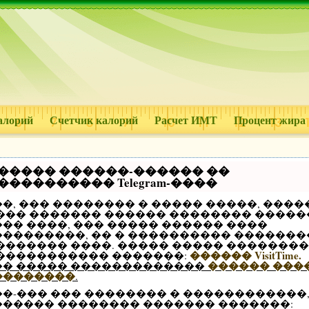
алорий
Счетчик калорий
Расчет ИМТ
Процент жира
����� ������-������ ��
���������� Telegram-����
�, ��� �������� � ����� �����, ����
 ��� ������� ������ �������� �����
�� ����, ��� ����� ������ ����
���������, �� � ���������� �������
 ������� ����. ����� ����� �������
������ VisitTime.
 ����������� �������:
������ ���
�� ����� �������������
��������
.
��-��� ��� �������� � ������������
������ �������� ������� �������: