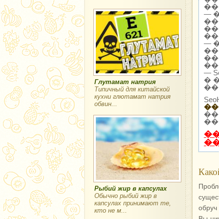
��
— 
��
��
��
— 
��
��
��
— 
� 
Глутамат натрия
��
Типичный для китайской
кухни глютамат натрия
Se
обвин...
��
��
��
�
�
Како
Пробл
Рыбий жир в капсулах
Обычно рыбий жир в
сущес
капсулах принимают те,
обруч
кто не м...
Вы ни