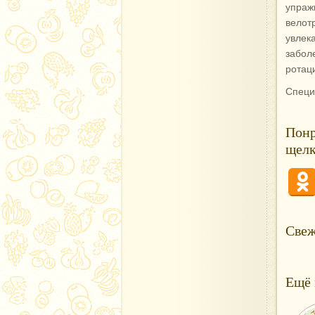
упраж
велот
увлек
забол
ротац
Специ
Понр
щелк
Свеж
Ещё 