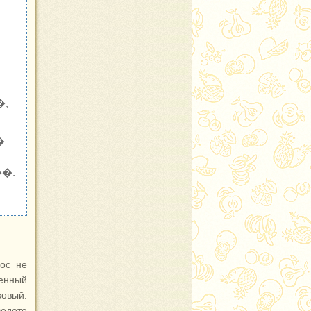
�,
�
�.
рос не
ленный
ковый.
ведете