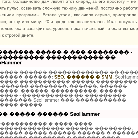
 того, большинство дам любят этот снаряд за его простоту – не
ять пульс, осваивать сложную технику движений, постоянно работа
нением программы. Встала утром, включила сериал, пристроила
лию, покрутила минут 20 и вроде как позанималась. Итак, покупать
, только если ваш фитнес-уровень пока начальный, и если вы мо
 к строгой диете.
������� ����� � ��� �������� -
��������� ����������� ��
oHammer
���� ������ ������������� �� ���
����� ������:
SEO, ������ � SMM.
SeoHamme
���� ����������� ����� ���������
������� ��������. ������, ������
����, ������, ����������, �����-
���� - ����������� �� ���������
������� SeoHammer ��� �����������
���� �����.
�� ����� ������ SeoHammer
����������� � ���� ����,
�������������� ������ ��������,
����� ����� ������ ������ � �����
������ �������� � ������ ����