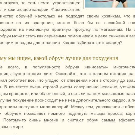
онагрузка, то есть нечто, укрепляющее
е, и сжигающее калории. Фактически же
инство обручей настолько не подходят своим хозяйкам, что 
ченное на их вращение, можно было бы со спокойной сов
ходовать на неспешную приятную прогулку по магазинам. На 
 обруч может стать как серьезным помощником в деле снижения вес
тоящим поводом для отчаяния. Как же выбирать этот снаряд?
му мы ищем, какой обруч лучше для похудения
де всего, в популярности обруча «виноваты» многочисл
нницы супер-строгих диет. Осознайте, что с планом питания на
ккал работает все, что угодно, от отведения ноги в сторону до вр
а. В контексте очень строгой диеты совершенно неважно, утяже
д вы вращаете, или облегченный, и есть ли на нем массажные наса
случае похудение происходит не из-за дополнительного кардио, а п
 организм поступает мало калорий. Между тем, упражнения с абс
 обручем позволяют немного подтянуть мышцы пресса, корп
. Поэтому-то очень многие и считают обруч самым эффект
твом в мире.