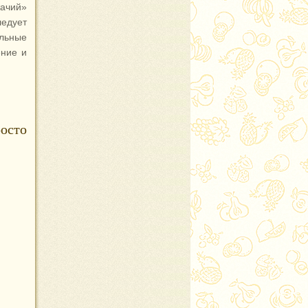
жачий»
ледует
ельные
ение и
осто