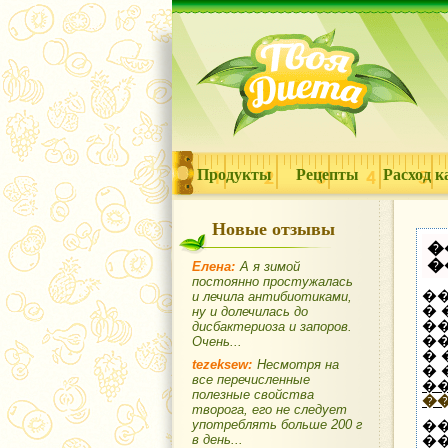
Продукты
Рецепты
Расход к
Новые отзывы
�
�
Елена:
А я зимой
постоянно простужалась
��
и лечила антибиотиками,
�
ну и долечилась до
��
дисбактериоза и запоров.
�
Очень...
�
tezeksew:
Несмотря на
�
все перечисленные
�
полезные свойства
�
творога, его не следует
�
употреблять больше 200 г
�
в день...