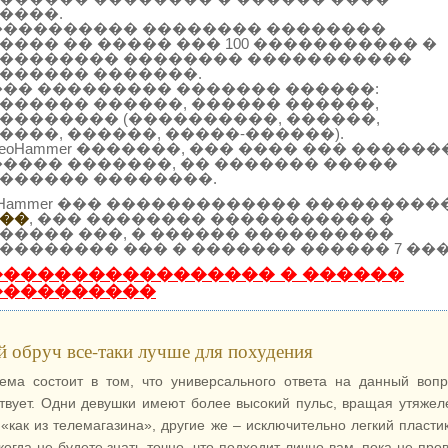
����.
���������� �������� ��������
���� �� ����� ��� 100 ����������� �
�������� �������� �����������
������ �������.
��� ��������� ������� ������:
������ ������, ������ ������,
�������� (����������, ������,
����, ������, �����-������).
SeoHammer �������, ��� ���� ��� ������
����� �������, �� ������� �����
������ ��������.
oHammer ��� ������������� ���������
��
, ��� �������� ����������� �
����� ���, � ������ ����������
�������� ��� � ������� ������ 7 ���
����������������� � ������
����������
й обруч все-таки лучше для похудения
ема состоит в том, что универсального ответа на данный воп
твует. Одни девушки имеют более высокий пульс, вращая утяже
 «как из телемагазина», другие же – исключительно легкий пласти
когда не будете знать точно, что подходит лично вам, пока не про