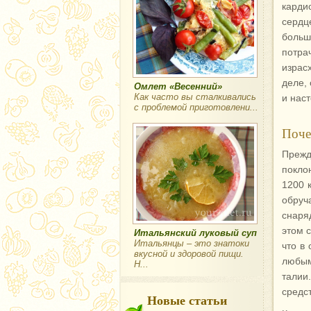
карди
сердц
больш
потра
израс
деле,
Омлет «Весенний»
Как часто вы сталкивались
и нас
с проблемой приготовлени...
Поче
Преж
покло
1200 
обруч
снаря
этом 
Итальянский луковый суп
Итальянцы – это знатоки
что в
вкусной и здоровой пищи.
любым
Н...
талии
средс
Новые статьи