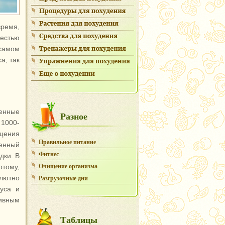
время,
естью
самом
а, так
енные
Разное
 1000-
ащения
Правильное питание
ленный
Фитнес
дки. В
Очищение организма
отому,
олютно
Разгрузочные дни
уса и
ивным
Таблицы