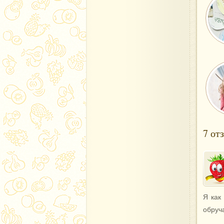
7 от
Я как
обруч