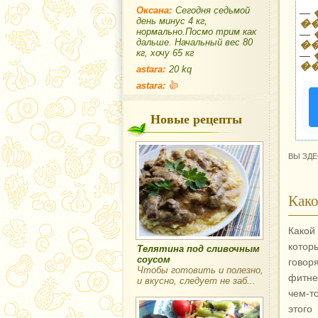
Оксана:
Сегодня седьмой
—
день минус 4 кг,
�
нормально.Посмо трим как
—
дальше. Начальный вес 80
�
кг, хочу 65 кг
—
�
astara:
20 kq
astara:
Новые рецепты
ВЫ ЗДЕ
Како
Какой
котор
Телятина под сливочным
соусом
говор
Чтобы готовить и полезно,
фитне
и вкусно, следует не заб...
чем-т
этог