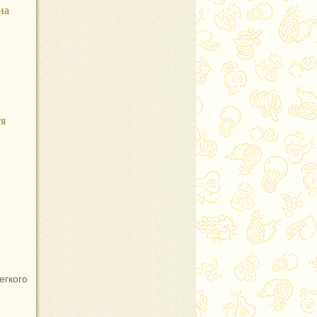
на
тя
егкого