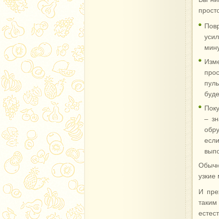
просто
Повр
усил
мину
Изм
про
пул
буде
Поку
– зн
обру
есл
выпо
Обычн
узкие
И пре
таким
естес