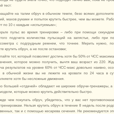
й тест:
ащайте на талии обруч в обычном темпе, безо всяких дополнит
ий, махов руками и попыток крутить быстрее, чем вы можете. Раб
т по 10 с каждым «испытуемым»;
ерьте пульс во время тренировки – либо при помощи секундом
стого подсчета количества пульсаций на запястье, либо при 
ьсометра с подгрудным ремнем, что точнее. Мерить нужно, по
те крутить обруч, а не после остановки;
пайте тот, который позволяет достичь хотя бы 50% от ЧСС максим
ачения, которое можно получить, вычтя ваш возраст из 220. Жд
ча результатов на уровне 60% от ЧСС-макс довольно наивно, ос
и в обычной жизни вы не лежите на кровати по 24 часа в сут
лняете хотя бы несложные движения.
о большей «отдачей» обладают не широкие обручи-тренажеры, а
 модели, которые можно крутить действительно быстро.
жде чем покупать обруч, убедитесь, что у вас нет противопоказ
 тренировкам. Нельзя крутить обруч в течение 8 недель после родо
твенных, так и с помощью кесарева сечения. Не рекомендуется эт