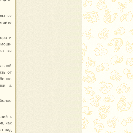
ельных
отайте
ера и
помощи
ка вы
альной
ать от
обенно
ки, а
 более
аний к
в, как
от вид