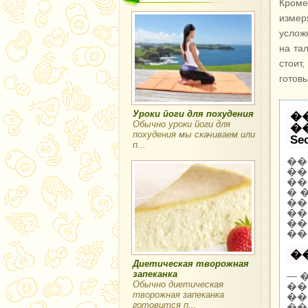
Кроме
измер
услож
на та
стоит
готовы
Уроки йоги для похудения
�
Обычно уроки йоги для
�
похудения мы скачиваем или
Se
п...
��
��
��
� 
��
��
��
��
�
Диетическая творожная
запеканка
— 
Обычно диетическая
��
творожная запеканка
��
готовится п...
��