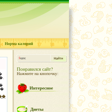
Норма калорий
Понравился сайт?
Нажмите на кнопочку:
�
�.
�
Интересное
��
��
,
Диеты