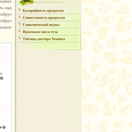
 нужно
ть над
Калорийность продуктов
 обруч
Совместимость продуктов
 обруч
Гликемический индекс
рально
Идеальная масса тела
Таблица доктора Аткинса
�
r
�
��