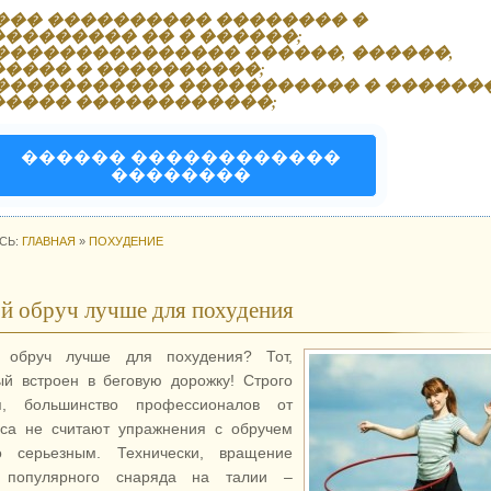
��� ���������� �������� �
��������� �� � ������;
��������������� ������, ������,
����� � ����������;
����������� ����������� � ������
����� ������������;
������ ������������
��������
СЬ:
ГЛАВНАЯ
»
ПОХУДЕНИЕ
й обруч лучше для похудения
 обруч лучше для похудения? Тот,
ый встроен в беговую дорожку! Строго
я, большинство профессионалов от
са не считают упражнения с обручем
о серьезным. Технически, вращение
о популярного снаряда на талии –