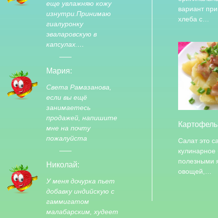
еще увлажняю кожу
вариант при
изнутри.Принимаю
хлеба с…
гиалуронку
эваларовскую в
капсулах.…
Мария:
Света Рамазанова,
если вы ещё
занимаетесь
продажей, напишите
Картофель
мне на почту
пожалуйста
Салат это с
кулинарное
полезными 
Николай:
овощей,…
У меня дочурка пьет
добавку индийскую с
гаммигатом
малабарским, худеет