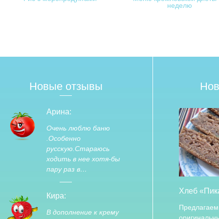
неделю
Новые отзывы
Нов
Арина:
Очень люблю баню
.Особенно
русскую.Стараюсь
ходить в нее хотя-бы
пару раз в…
Хлеб «Пик
Кира:
Предлагаем
В дополнение к крему
оригинальны