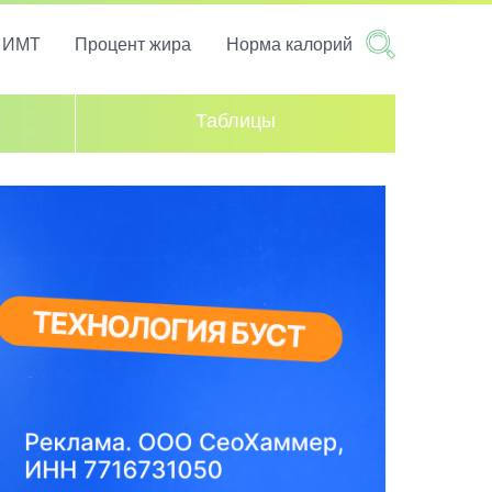
т ИМТ
Процент жира
Норма калорий
Таблицы