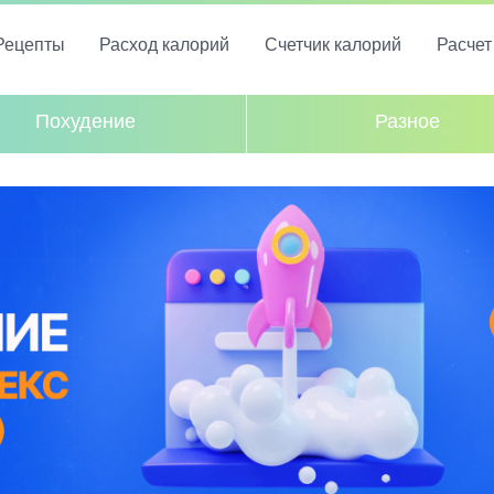
Рецепты
Расход калорий
Счетчик калорий
Расче
Похудение
Разное