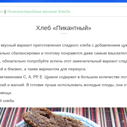
то
||
Низкокалорийные мучные блюда
Хлеб «Пикантный»
вкусный вариант приготовления сладкого хлеба с добавлением цу
еально сбалансирован и поэтому понравится даже самым взыскате
, обязательно попробуйте испечь этот замечательный вариант сла
й и близких, а также вариантом для перекуса.
витаминами С, А, РР, Е. Цукини содержит в большом количестве по
трий и магний. В готовке лучше использовать молодые плоды, они 
 овоща.
й хлеба.