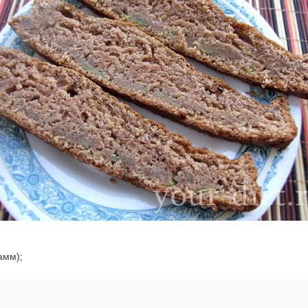
амм);